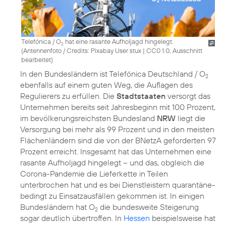
Telefónica / O
hat eine rasante Aufholjagd hingelegt.
2
(
Antennenfoto / Credits: Pixabay User stux
|
CC0 1.0, Ausschnitt
bearbeitet
)
In den Bundesländern ist Telefónica Deutschland / O
2
ebenfalls auf einem guten Weg, die Auflagen des
Regulierers zu erfüllen. Die
Stadtstaaten
versorgt das
Unternehmen bereits seit Jahresbeginn mit 100 Prozent,
im bevölkerungsreichsten Bundesland
NRW
liegt die
Versorgung bei mehr als 99 Prozent und in den meisten
Flächenländern sind die von der BNetzA geforderten 97
Prozent erreicht. Insgesamt hat das Unternehmen eine
rasante Aufholjagd hingelegt – und das, obgleich die
Corona-Pandemie die Lieferkette in Teilen
unterbrochen hat und es bei Dienstleistern quarantäne-
bedingt zu Einsatzausfällen gekommen ist. In einigen
Bundesländern hat O
die bundesweite Steigerung
2
sogar deutlich übertroffen. In
Hessen
beispielsweise hat