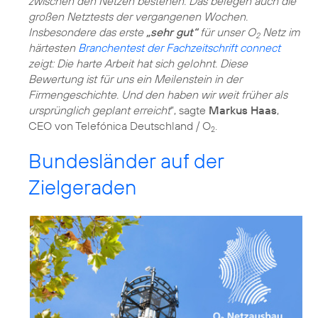
zwischen den Netzen bestehen. Das belegen auch die
großen Netztests der vergangenen Wochen.
Insbesondere das erste
„sehr gut“
für unser O
Netz im
2
härtesten
Branchentest der Fachzeitschrift connect
zeigt: Die harte Arbeit hat sich gelohnt. Diese
Bewertung ist für uns ein Meilenstein in der
Firmengeschichte. Und den haben wir weit früher als
ursprünglich geplant erreicht
“, sagte
Markus Haas
,
CEO von Telefónica Deutschland / O
.
2
Bundesländer auf der
Zielgeraden