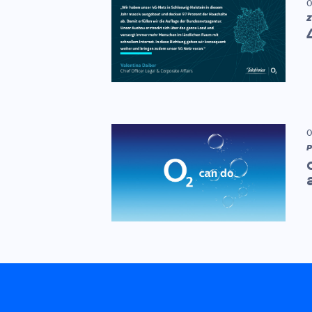
0
Z
0
P