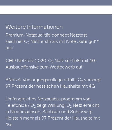
Weitere Informationen
Premium-Netzqualität:
connect Netztest
zeichnet O
Netz erstmals mit Note „sehr gut“*
2
aus
CHIP Netztest 2020:
O
Netz schließt mit 4G-
2
Ausbauoffensive zum Wettbewerb auf
BNetzA-Versorgungsauflage erfüllt:
O
versorgt
2
97 Prozent der hessischen Haushalte mit 4G
Umfangreiches Netzausbauprogramm von
Telefónica / O
zeigt Wirkung:
O
Netz erreicht
2
2
in Niedersachsen, Sachsen und Schleswig-
Holstein mehr als 97 Prozent der Haushalte mit
4G