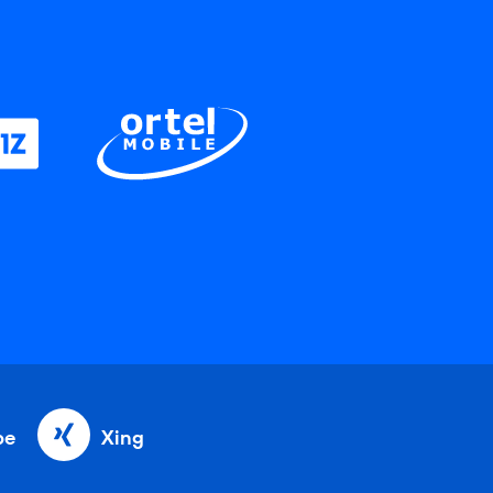
be
Xing