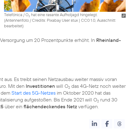
Telefónica / O
hat eine rasante Aufholjagd hingelegt.
2
(
Antennenfoto / Credits: Pixabay User stux
|
CC0 1.0, Ausschnitt
bearbeitet
)
-Versorgung um 20 Prozentpunkte erhöht. In
Rheinland-
 aus. Es treibt seinen Netzausbau weiter massiv voran
Euro. Mit den
Investitionen
will O
das 4G-Netz noch weiter
2
t dem
Start des 5G-Netzes
im Oktober 2020 hat das
alisierung aufgestoßen. Bis Ende 2021 will O
rund 30
2
25
über ein
flächendeckendes Netz
verfügen.