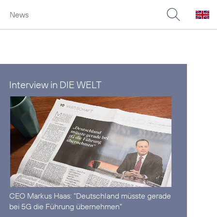
News
Interview in DIE WELT
CEO Markus Haas:
"Deutschland müsste gerade
bei 5G die Führung übernehmen"