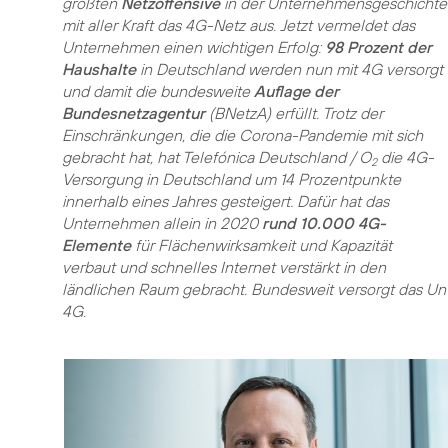
größten
Netzoffensive
in der Unternehmensgeschichte
mit aller Kraft das 4G-Netz aus. Jetzt vermeldet das
Unternehmen einen wichtigen Erfolg:
98 Prozent der
Haushalte
in Deutschland werden nun mit 4G versorgt
und damit die bundesweite
Auflage der
Bundesnetzagentur
(BNetzA) erfüllt. Trotz der
Einschränkungen, die die Corona-Pandemie mit sich
gebracht hat, hat Telefónica Deutschland / O
die 4G-
2
Versorgung in Deutschland um 14 Prozentpunkte
innerhalb eines Jahres gesteigert. Dafür hat das
Unternehmen allein in 2020
rund 10.000 4G-
Elemente
für Flächenwirksamkeit und Kapazität
verbaut und schnelles Internet verstärkt in den
ländlichen Raum gebracht. Bundesweit versorgt das 
4G.