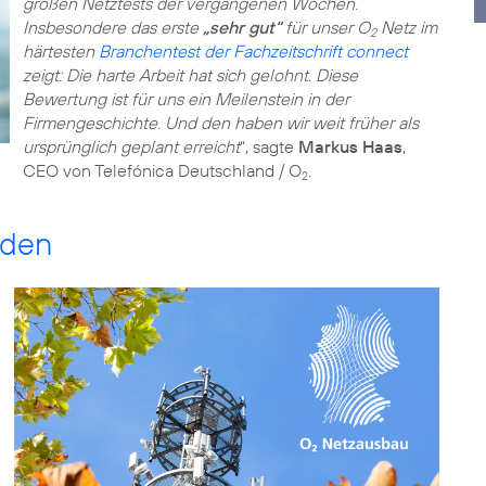
großen Netztests der vergangenen Wochen.
Insbesondere das erste
„sehr gut“
für unser O
Netz im
2
härtesten
Branchentest der Fachzeitschrift connect
zeigt: Die harte Arbeit hat sich gelohnt. Diese
Bewertung ist für uns ein Meilenstein in der
Firmengeschichte. Und den haben wir weit früher als
ursprünglich geplant erreicht
“, sagte
Markus Haas
,
CEO von Telefónica Deutschland / O
.
2
aden