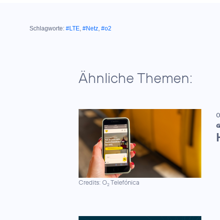
Schlagworte:
#LTE
,
#Netz
,
#o2
Ähnliche Themen:
0
G
Credits: O
Telefónica
2