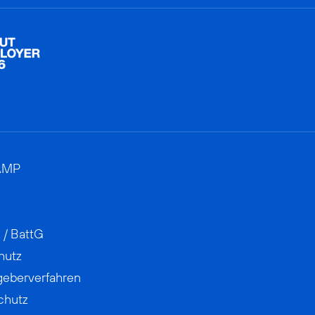
AMP
 / BattG
hutz
geberverfahren
chutz