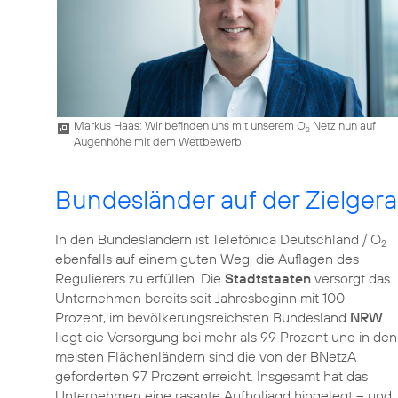
Markus Haas: Wir befinden uns mit unserem O
Netz nun auf
2
Augenhöhe mit dem Wettbewerb.
Bundesländer auf der Zielger
In den Bundesländern ist Telefónica Deutschland / O
2
ebenfalls auf einem guten Weg, die Auflagen des
Regulierers zu erfüllen. Die
Stadtstaaten
versorgt das
Unternehmen bereits seit Jahresbeginn mit 100
Prozent, im bevölkerungsreichsten Bundesland
NRW
liegt die Versorgung bei mehr als 99 Prozent und in den
meisten Flächenländern sind die von der BNetzA
geforderten 97 Prozent erreicht. Insgesamt hat das
Unternehmen eine rasante Aufholjagd hingelegt – und