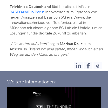
Telefónica Deutschland
lädt bereits seit März im
BASECAMP in Berlin
Innovatoren zum Erproben von
neuen Ansätzen auf Basis von 5G ein. Wayra, die
Innovationsschmiede von Telefónica, bietet in
München mit einem eigenen 5G Lab ein Umfeld, um an
Lösungen für die
digitale Zukunft
zu arbeiten.
„Alle warten auf Ideen”,
sagte
Markus Rolle
zum
Abschluss.
“Wenn wir eine sehen, finden wir auch einen
Weg, sie auf den Markt zu bringen.”
Weitere Informationen: