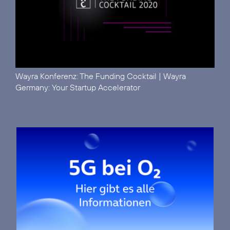
Wayra Konferenz:
The Funding Cocktail
| Wayra
Germany:
Your Startup Accelerator