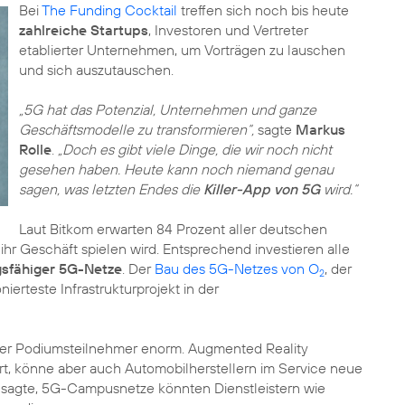
Bei
The Funding Cocktail
treffen sich noch bis heute
zahlreiche Startups
, Investoren und Vertreter
etablierter Unternehmen, um Vorträgen zu lauschen
und sich auszutauschen.
„5G hat das Potenzial, Unternehmen und ganze
Geschäftsmodelle zu transformieren“,
sagte
Markus
Rolle
.
„Doch es gibt viele Dinge, die wir noch nicht
gesehen haben. Heute kann noch niemand genau
sagen, was letzten Endes die
Killer-App von 5G
wird.“
Laut Bitkom erwarten 84 Prozent aller deutschen
 ihr Geschäft spielen wird. Entsprechend investieren alle
gsfähiger 5G-Netze
. Der
Bau des 5G-Netzes von O
, der
2
nierteste Infrastrukturprojekt in der
 der Podiumsteilnehmer enorm. Augmented Reality
iert, könne aber auch Automobilherstellern im Service neue
sagte, 5G-Campusnetze könnten Dienstleistern wie