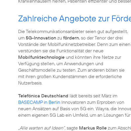
Krankenhäusern helfen, Patienten effizienter und besser
Zahlreiche Angebote zur Förd
Die Telekommunikationsanbieter seien gut aufgestellt,
um
5G-Innovation
zu
fördern
, so der Tenor der drei
Vorstände der Mobilfunknetzbetreiber. Denn zum einen
verstünden sie die Funktionalität der neue
Mobilfunktechnologie
und könnten ihre Netze zur
Verfügung stellen, um Anwendungen und
Geschäftsmodelle zu testen. Zum anderen böten sie
mit ihren großen Kundenstämmen die erforderliche
Nutzerbasis.
Telefónica Deutschland
lädt bereits seit März im
BASECAMP in Berlin
Innovatoren zum Erproben von
neuen Ansätzen auf Basis von 5G ein. Wayra, die Innov
einem eigenen 5G Lab ein Umfeld, um an Lösungen für
„Alle warten auf Ideen”,
sagte
Markus Rolle
zum Abschl