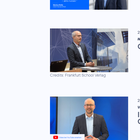
2
N
Credits: Frankfurt School Verlag
2
V