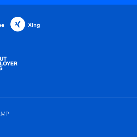
be
Xing
AMP