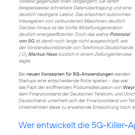
Vorteile gegenüber ihren Vorgängern: Sie liefert
beispielsweise schnellere Datenübertragung und eine
deutlich niedrigere Latenz. Das erleichtert autonomes
Interagieren von verbundenen Maschinen deutlich.
Darüber hinaus ist die fünfte Mobilfunkgeneration
deutlich energieeffizienter. Doch das wahre
Potenzial
von 5G
ist damit noch lange nicht ausgeschöpft, wie
der Vorstandsvorsitzende von Telefónica Deutschlands
/ O
Markus Haas
kürzlich in einem Zeitungsinterview
2
sagte.
Bei
neuen Konzepten für 5G-Anwendungen
werden
Startups eine entscheidende Rolle spielen - das war
das Fazit der eröffnenden Podiumsdiskussion von
Wayra
dem Finanzvorstand der Deutschen Telekom, und Ulrich
Deutschland, unterhielt sich der Finanzvorstand von Te
Unternehmen diese zu erwartende Entwicklung noch stä
Wer entwickelt die 5G-Killer-