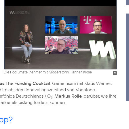
Die Podiumsteilnehmer mit Moderatorin Hannah Klose
s The Funding Cocktail
. Gemeinsam mit Klaus Werner,
 Irnich, dem Innovationsvorstand von Vodafone
lefónica Deutschlands / O
,
Markus Rolle
, darüber, wie ihre
2
rker als bislang fördern können.
App?