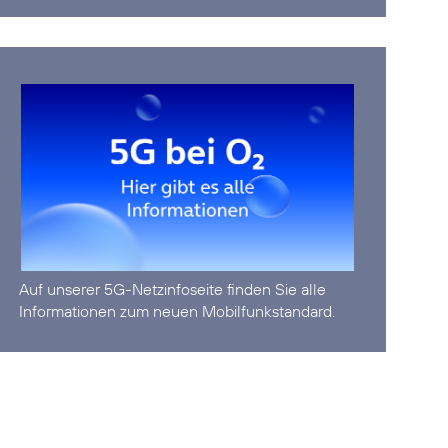
Auf unserer
5G-Netzinfoseite
finden Sie alle
Informationen zum neuen Mobilfunkstandard.