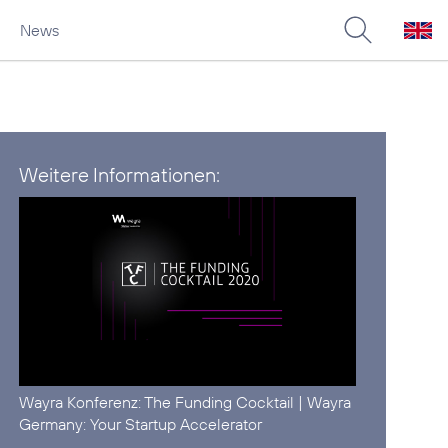
News
Weitere Informationen:
Wayra Konferenz:
The Funding Cocktail
| Wayra
Germany:
Your Startup Accelerator