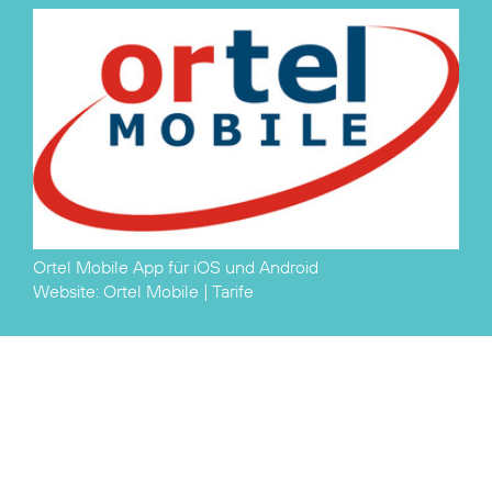
Ortel Mobile App für
iOS
und
Android
Website:
Ortel Mobile
|
Tarife