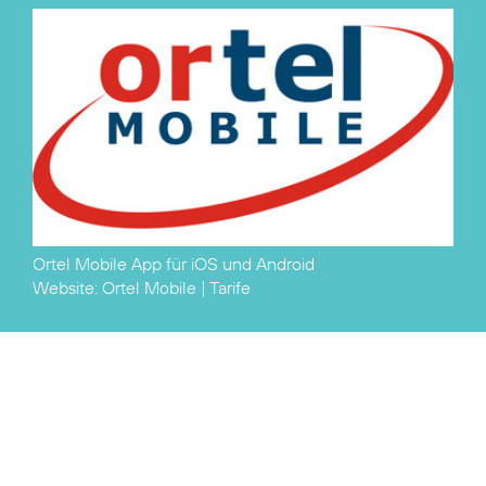
Ortel Mobile App für
iOS
und
Android
Website:
Ortel Mobile
|
Tarife