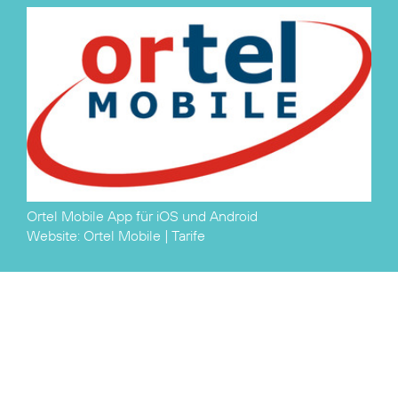
Ortel Mobile App für
iOS
und
Android
Website:
Ortel Mobile
|
Tarife