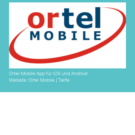
Ortel Mobile App für
iOS
und
Android
Website:
Ortel Mobile
|
Tarife