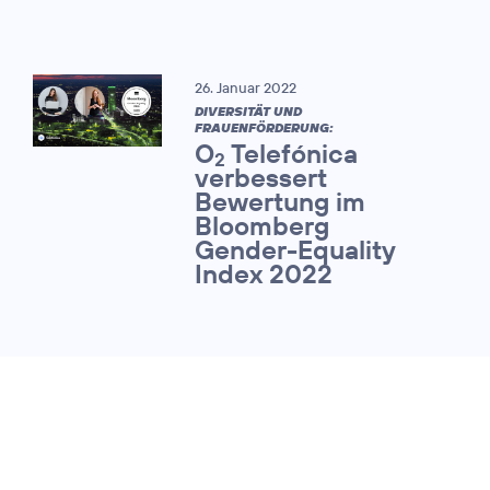
26. Januar 2022
DIVERSITÄT UND
FRAUENFÖRDERUNG:
O
Telefónica
2
verbessert
Bewertung im
Bloomberg
Gender-Equality
Index 2022
08. Dezember 2021
CORPORATE HEALTH AWARD 2021:
Telefónica
Deutschland / O
Credits: O
2
2
Telefónica
gewinnt erneut