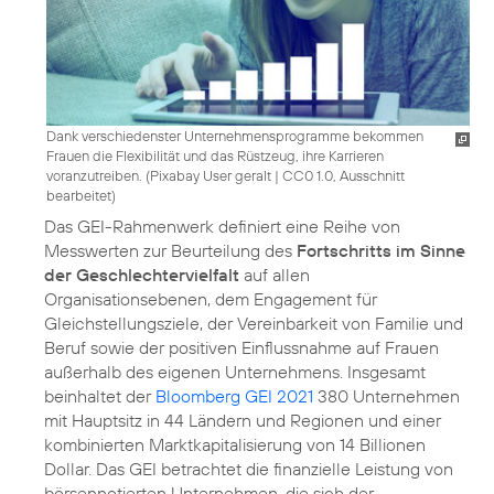
Dank verschiedenster Unternehmensprogramme bekommen
Frauen die Flexibilität und das Rüstzeug, ihre Karrieren
voranzutreiben. (
Pixabay User geralt
|
CC0 1.0, Ausschnitt
bearbeitet
)
Das GEI-Rahmenwerk definiert eine Reihe von
Messwerten zur Beurteilung des
Fortschritts im Sinne
der Geschlechtervielfalt
auf allen
Organisationsebenen, dem Engagement für
Gleichstellungsziele, der Vereinbarkeit von Familie und
Beruf sowie der positiven Einflussnahme auf Frauen
außerhalb des eigenen Unternehmens. Insgesamt
beinhaltet der
Bloomberg GEI 2021
380 Unternehmen
mit Hauptsitz in 44 Ländern und Regionen und einer
kombinierten Marktkapitalisierung von 14 Billionen
Dollar. Das GEI betrachtet die finanzielle Leistung von
börsennotierten Unternehmen, die sich der