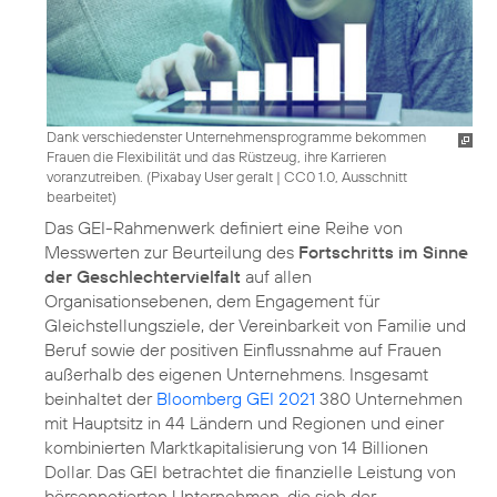
Dank verschiedenster Unternehmensprogramme bekommen
Frauen die Flexibilität und das Rüstzeug, ihre Karrieren
voranzutreiben. (
Pixabay User geralt
|
CC0 1.0, Ausschnitt
bearbeitet
)
Das GEI-Rahmenwerk definiert eine Reihe von
Messwerten zur Beurteilung des
Fortschritts im Sinne
der Geschlechtervielfalt
auf allen
Organisationsebenen, dem Engagement für
Gleichstellungsziele, der Vereinbarkeit von Familie und
Beruf sowie der positiven Einflussnahme auf Frauen
außerhalb des eigenen Unternehmens. Insgesamt
beinhaltet der
Bloomberg GEI 2021
380 Unternehmen
mit Hauptsitz in 44 Ländern und Regionen und einer
kombinierten Marktkapitalisierung von 14 Billionen
Dollar. Das GEI betrachtet die finanzielle Leistung von
börsennotierten Unternehmen, die sich der