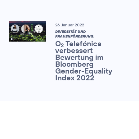
26. Januar 2022
DIVERSITÄT UND
FRAUENFÖRDERUNG:
O
Telefónica
2
verbessert
Bewertung im
Bloomberg
Gender-Equality
Index 2022
08. Dezember 2021
CORPORATE HEALTH AWARD 2021:
Telefónica
Deutschland / O
Credits: O
2
2
Telefónica
gewinnt erneut