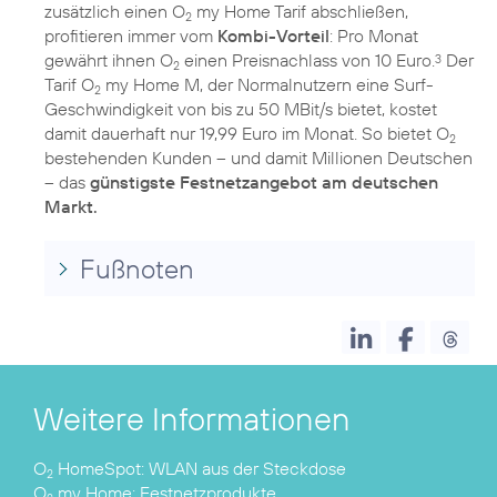
zusätzlich einen O
my Home Tarif abschließen,
2
profitieren immer vom
Kombi-Vorteil
: Pro Monat
gewährt ihnen O
einen Preisnachlass von 10 Euro.
Der
3
2
Tarif O
my Home M, der Normalnutzern eine Surf-
2
Geschwindigkeit von bis zu 50 MBit/s bietet, kostet
damit dauerhaft nur 19,99 Euro im Monat. So bietet O
2
bestehenden Kunden – und damit Millionen Deutschen
– das
günstigste Festnetzangebot am deutschen
Markt.
Fußnoten
Weitere Informationen
O
HomeSpot:
2
O
my Home:
Festnetzprodukte