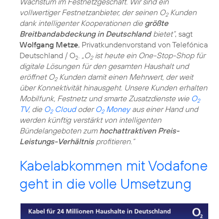
Wachstum im Festnetzgeschäft. Wir sind ein
vollwertiger Festnetzanbieter, der seinen O
Kunden
2
dank intelligenter Kooperationen die
größte
Breitbandabdeckung in Deutschland
bietet“
, sagt
Wolfgang Metze
, Privatkundenvorstand von Telefónica
Deutschland / O
.
„O
ist heute ein One-Stop-Shop für
2
2
digitale Lösungen für den gesamten Haushalt und
eröffnet O
Kunden damit einen Mehrwert, der weit
2
über Konnektivität hinausgeht. Unsere Kunden erhalten
Mobilfunk, Festnetz und smarte Zusatzdienste wie
O
2
TV
, die
O
Cloud
oder
O
Money
aus einer Hand und
2
2
werden künftig verstärkt von intelligenten
Bündelangeboten zum
hochattraktiven Preis-
Leistungs-Verhältnis
profitieren.“
Kabelabkommen mit Vodafone
geht in die volle Umsetzung