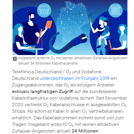
Insgesamt erreicht O
mit seinen attraktiven Zuhause-Angeboten
2
aktuell 24 Millionen Kabelhaushalte
Telefónica Deutschland / O
und Vodafone
2
Deutschland
unterzeichneten im Frühjahr 2019
ein
Zugangsabkommen, das O
als einzigem Anbieter
2
exklusiv langfristigen Zugriff
auf die bundesweite
Kabelinfrastruktur von Vodafone sichert. Seit November
2020 vertreibt O
Kabelanschlüsse in ausgewählten O
2
2
Shops. Ab sofort ist Kabel in allen O
Vertriebskanälen
2
erhältlich. Das Kabelabkommen kommt somit voll zum
Tragen. Insgesamt erreicht O
mit seinen attraktiven
2
Zuhause-Angeboten aktuell
24 Millionen