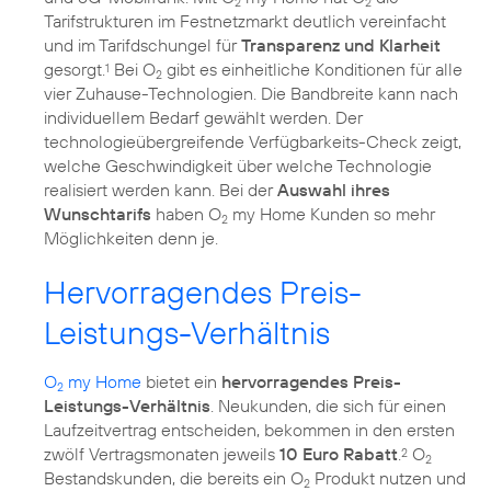
2
2
Tarifstrukturen im Festnetzmarkt deutlich vereinfacht
und im Tarifdschungel für
Transparenz und Klarheit
gesorgt.
Bei O
gibt es einheitliche Konditionen für alle
1
2
vier Zuhause-Technologien. Die Bandbreite kann nach
individuellem Bedarf gewählt werden. Der
technologieübergreifende Verfügbarkeits-Check zeigt,
welche Geschwindigkeit über welche Technologie
realisiert werden kann. Bei der
Auswahl ihres
Wunschtarifs
haben O
my Home Kunden so mehr
2
Möglichkeiten denn je.
Hervorragendes Preis-
Leistungs-Verhältnis
O
my Home
bietet ein
hervorragendes Preis-
2
Leistungs-Verhältnis
. Neukunden, die sich für einen
Laufzeitvertrag entscheiden, bekommen in den ersten
zwölf Vertragsmonaten jeweils
10 Euro Rabatt
.
O
2
2
Bestandskunden, die bereits ein O
Produkt nutzen und
2