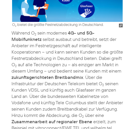
O
bietet die größte Festnetzabdeckung in Deutschland.
2
Während O
sein modernes
4G- und 5G-
2
Mobilfunknetz
selbst ausbaut und betreibt, setzt der
Anbieter im Festnetzgeschäft auf intelligente
Kooperationen – und kann seinen Kunden so die größte
Festnetzabdeckung in Deutschland bieten. Dabei greift
O
auf alle Technologien zu – als einziger am Markt in
2
diesem Umfang – und bedient seine Kunden mit einem
zukunftsgerichteten Breitbandmix
. Über die
Infrastruktur der Deutschen Telekom bietet O
seinen
2
Kunden VDSL und künftig auch Glasfaser im ganzen
Land an. Über die bundesweiten Kabelnetze von
Vodafone und künftig Tele Columbus stellt der Anbieter
seinen Kunden zudem Breitbandkabel zur Verfügung.
Hinzu kommt die Abdeckung, die O
über eine
2
Zusammenarbeit auf regionaler Ebene
erzielt, zum
Beispiel mit vitroconnect/EWE TEL und wilhelm.tel.