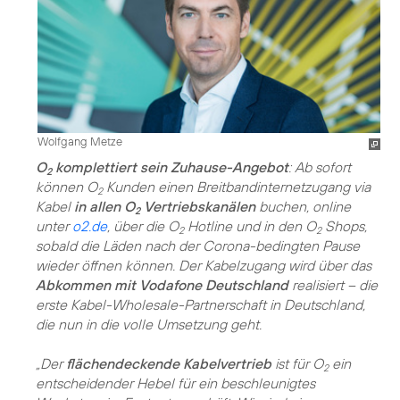
Wolfgang Metze
O
komplettiert sein Zuhause-Angebot
: Ab sofort
2
können O
Kunden einen Breitbandinternetzugang via
2
Kabel
in allen O
Vertriebskanälen
buchen, online
2
unter
o2.de
, über die O
Hotline und in den O
Shops,
2
2
sobald die Läden nach der Corona-bedingten Pause
wieder öffnen können. Der Kabelzugang wird über das
Abkommen mit Vodafone Deutschland
realisiert – die
erste Kabel-Wholesale-Partnerschaft in Deutschland,
die nun in die volle Umsetzung geht.
„Der
flächendeckende Kabelvertrieb
ist für O
ein
2
entscheidender Hebel für ein beschleunigtes