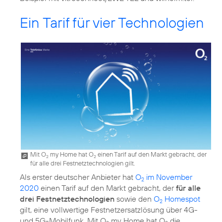
Ein Tarif für vier Technologien
Mit O
my Home hat O
einen Tarif auf den Markt gebracht, der
2
2
für alle drei Festnetztechnologien gilt.
Als erster deutscher Anbieter hat
O
im November
2
2020
einen Tarif auf den Markt gebracht, der
für alle
drei Festnetztechnologien
sowie den
O
Homespot
2
gilt, eine vollwertige Festnetzersatzlösung über 4G-
und 5G-Mobilfunk. Mit O
my Home hat O
die