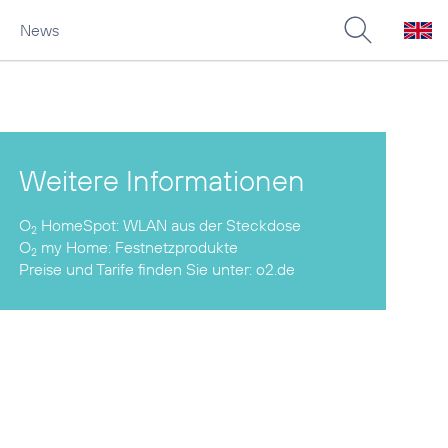
News
Weitere Informationen
O
HomeSpot:
2
O
my Home:
Festnetzprodukte
2
Preise und Tarife finden Sie unter:
o2.de