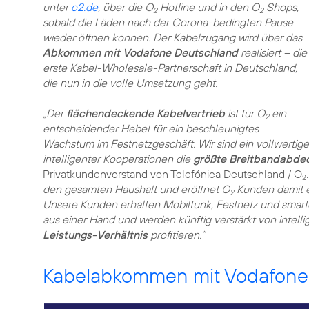
unter
o2.de
, über die O
Hotline und in den O
Shops,
2
2
sobald die Läden nach der Corona-bedingten Pause
wieder öffnen können. Der Kabelzugang wird über das
Abkommen mit Vodafone Deutschland
realisiert – die
erste Kabel-Wholesale-Partnerschaft in Deutschland,
die nun in die volle Umsetzung geht.
„Der
flächendeckende Kabelvertrieb
ist für O
ein
2
entscheidender Hebel für ein beschleunigtes
Wachstum im Festnetzgeschäft. Wir sind ein vollwertige
intelligenter Kooperationen die
größte Breitbandabde
Privatkundenvorstand von Telefónica Deutschland / O
2
den gesamten Haushalt und eröffnet O
Kunden damit ei
2
Unsere Kunden erhalten Mobilfunk, Festnetz und smart
aus einer Hand und werden künftig verstärkt von inte
Leistungs-Verhältnis
profitieren.“
Kabelabkommen mit Vodafone g