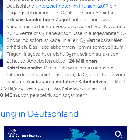
2
Deutschland
unterzeichneten im Frühjahr 2019
ein
Zugangsabkommen, das O
als einzigem Anbieter
2
exklusiv langfristigen Zugriff
auf die bundesweite
Kabelinfrastruktur von Vodafone sichert. Seit November
2020 vertreibt O
Kabelanschlüsse in ausgewählten O
2
2
Shops. Ab sofort ist Kabel in allen O
Vertriebskanälen
2
erhältlich. Das Kabelabkommen kommt somit voll zum
Tragen. Insgesamt erreicht O
mit seinen attraktiven
2
Zuhause-Angeboten aktuell
24 Millionen
Kabelhaushalte
. Diese Zahl wird in den nächsten
Jahren kontinuierlich ansteigen, da O
unmittelbar vom
2
weiteren
Ausbau des Vodafone Kabelnetzes
profitiert.
 MBit/s zur Verfügung.
Das Kabelabkommen mit
1
00 MBit/s
vor, perspektivisch sogar mehr.
kung in Deutschland