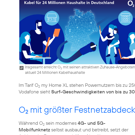
Insgesamt erreicht O
mit seinen attraktiven Zuhause-Angeboten
2
aktuell 24 Millionen Kabelhaushalte
Im Tarif O
my Home XL stehen Powernutzern bis zu 250
2
Vodafone sieht
Surf-Geschwindigkeiten von bis zu 3
O
mit größter Festnetzabdec
2
Während O
sein modernes
4G- und 5G-
2
Mobilfunknetz
selbst ausbaut und betreibt, setzt der