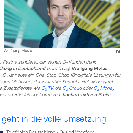
Wolfgang Metze
r Festnetzanbieter, der seinen O
Kunden dank
2
ckung in Deutschland
bietet“
, sagt
Wolfgang Metze
,
.
„O
ist heute ein One-Stop-Shop für digitale Lösungen für
2
nen Mehrwert, der weit über Konnektivität hinausgeht.
e Zusatzdienste wie
O
TV
, die
O
Cloud
oder
O
Money
2
2
2
lligenten Bündelangeboten zum
hochattraktiven Preis-
eht in die volle Umsetzung
Telefónica Deutschland / O
und Vodafone