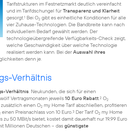
Tarifstrukturen im Festnetzmarkt deutlich vereinfacht
und im Tarifdschungel für
Transparenz und Klarheit
gesorgt.
Bei O
gibt es einheitliche Konditionen für alle
1
2
vier Zuhause-Technologien. Die Bandbreite kann nach
individuellem Bedarf gewählt werden. Der
technologieübergreifende Verfügbarkeits-Check zeigt,
welche Geschwindigkeit über welche Technologie
realisiert werden kann. Bei der
Auswahl ihres
ichkeiten denn je.
gs-Verhältnis
s-Verhältnis
. Neukunden, die sich für einen
zwölf Vertragsmonaten jeweils
10 Euro Rabatt
.
O
2
2
zusätzlich einen O
my Home Tarif abschließen, profitieren
2
einen Preisnachlass von 10 Euro.
Der Tarif O
my Home
3
2
2
zu 50 MBit/s bietet, kostet damit dauerhaft nur 19,99 Euro
t Millionen Deutschen – das
günstigste