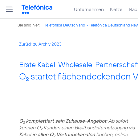
Unternehmen
Netze
Nach
Sie sind hier:
Telefónica Deutschland
Telefónica Deutschland Ne
Zurück zu Archiv 2023
Erste Kabel-Wholesale-Partnerschaft
O
startet flächendeckenden V
2
O
komplettiert sein Zuhause-Angebot
: Ab sofort
2
können O
Kunden einen Breitbandinternetzugang via
2
Kabel
in allen O
Vertriebskanälen
buchen, online
2