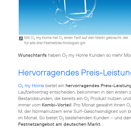
Mit O
my Home hat O
einen Tarif auf den Markt gebracht, der
2
2
für alle drei Festnetztechnologien gilt.
Wunschtarifs
haben O
my Home Kunden so mehr Mögl
2
Hervorragendes Preis-Leistun
O
my Home
bietet ein
hervorragendes Preis-Leistung
2
Laufzeitvertrag entscheiden, bekommen in den ersten 
Bestandskunden, die bereits ein O
Produkt nutzen und 
2
immer vom
Kombi-Vorteil
: Pro Monat gewährt ihnen O
M, der Normalnutzern eine Surf-Geschwindigkeit von bis 
im Monat. So bietet O
bestehenden Kunden – und dami
2
Festnetzangebot am deutschen Markt.