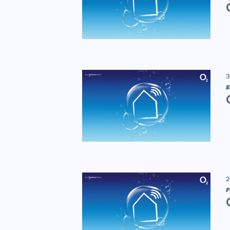
3
E
2
F