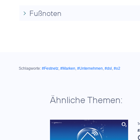
Fußnoten
Schlagworte:
#Festnetz
,
#Marken
,
#Unternehmen
,
#dsl
,
#o2
Ähnliche Themen:
1
E