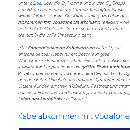
unter
o2.de
, über die O
Hotline und in den O
Shops,
2
2
sobald die Läden nach der Corona-bedingten Pause
wieder öffnen können. Der Kabelzugang wird über das
Abkommen mit Vodafone Deutschland
realisiert – die
erste Kabel-Wholesale-Partnerschaft in Deutschland,
die nun in die volle Umsetzung geht.
„Der
flächendeckende Kabelvertrieb
ist für O
ein
2
entscheidender Hebel für ein beschleunigtes
Wachstum im Festnetzgeschäft. Wir sind ein vollwertige
intelligenter Kooperationen die
größte Breitbandabde
Privatkundenvorstand von Telefónica Deutschland / O
2
den gesamten Haushalt und eröffnet O
Kunden damit ei
2
Unsere Kunden erhalten Mobilfunk, Festnetz und smart
aus einer Hand und werden künftig verstärkt von inte
Leistungs-Verhältnis
profitieren.“
Kabelabkommen mit Vodafone g