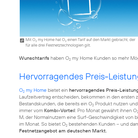
Mit O
my Home hat O
einen Tarif auf den Markt gebracht, der
2
2
für alle drei Festnetztechnologien gilt.
Wunschtarifs
haben O
my Home Kunden so mehr Mögl
2
Hervorragendes Preis-Leistun
O
my Home
bietet ein
hervorragendes Preis-Leistung
2
Laufzeitvertrag entscheiden, bekommen in den ersten 
Bestandskunden, die bereits ein O
Produkt nutzen und 
2
immer vom
Kombi-Vorteil
: Pro Monat gewährt ihnen O
M, der Normalnutzern eine Surf-Geschwindigkeit von bis 
im Monat. So bietet O
bestehenden Kunden – und dami
2
Festnetzangebot am deutschen Markt.