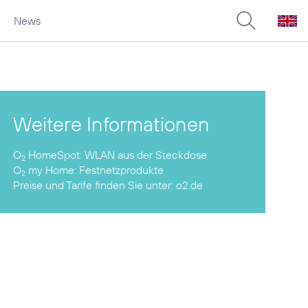
News
Weitere Informationen
O
HomeSpot:
2
O
my Home:
Festnetzprodukte
2
Preise und Tarife finden Sie unter:
o2.de