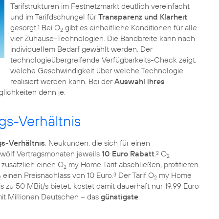
Tarifstrukturen im Festnetzmarkt deutlich vereinfacht
und im Tarifdschungel für
Transparenz und Klarheit
gesorgt.
Bei O
gibt es einheitliche Konditionen für alle
1
2
vier Zuhause-Technologien. Die Bandbreite kann nach
individuellem Bedarf gewählt werden. Der
technologieübergreifende Verfügbarkeits-Check zeigt,
welche Geschwindigkeit über welche Technologie
realisiert werden kann. Bei der
Auswahl ihres
ichkeiten denn je.
gs-Verhältnis
s-Verhältnis
. Neukunden, die sich für einen
zwölf Vertragsmonaten jeweils
10 Euro Rabatt
.
O
2
2
zusätzlich einen O
my Home Tarif abschließen, profitieren
2
einen Preisnachlass von 10 Euro.
Der Tarif O
my Home
3
2
2
zu 50 MBit/s bietet, kostet damit dauerhaft nur 19,99 Euro
t Millionen Deutschen – das
günstigste