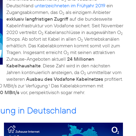
2
Deutschland
unterzeichneten im Frühjahr 2019
ein
Zugangsabkommen, das O
als einzigem Anbieter
2
exklusiv langfristigen Zugriff
auf die bundesweite
Kabelinfrastruktur von Vodafone sichert. Seit November
2020 vertreibt O
Kabelanschlüsse in ausgewählten O
2
2
Shops. Ab sofort ist Kabel in allen O
Vertriebskanälen
2
erhältlich. Das Kabelabkommen kommt somit voll zum
Tragen. Insgesamt erreicht O
mit seinen attraktiven
2
Zuhause-Angeboten aktuell
24 Millionen
Kabelhaushalte
. Diese Zahl wird in den nächsten
Jahren kontinuierlich ansteigen, da O
unmittelbar vom
2
weiteren
Ausbau des Vodafone Kabelnetzes
profitiert.
 MBit/s zur Verfügung.
Das Kabelabkommen mit
1
00 MBit/s
vor, perspektivisch sogar mehr.
kung in Deutschland