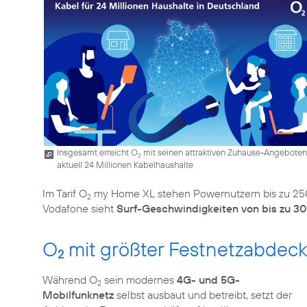
Insgesamt erreicht O
mit seinen attraktiven Zuhause-Angeboten
2
aktuell 24 Millionen Kabelhaushalte
Im Tarif O
my Home XL stehen Powernutzern bis zu 250
2
Vodafone sieht
Surf-Geschwindigkeiten von bis zu 3
O
mit größter Festnetzabdec
2
Während O
sein modernes
4G- und 5G-
2
Mobilfunknetz
selbst ausbaut und betreibt, setzt der