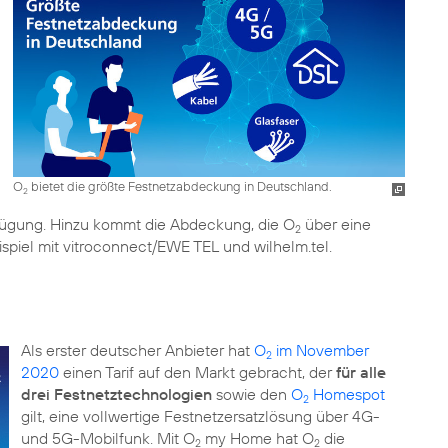
O
bietet die größte Festnetzabdeckung in Deutschland.
2
fügung. Hinzu kommt die Abdeckung, die O
über eine
2
ispiel mit vitroconnect/EWE TEL und wilhelm.tel.
Als erster deutscher Anbieter hat
O
im November
2
2020
einen Tarif auf den Markt gebracht, der
für alle
drei Festnetztechnologien
sowie den
O
Homespot
2
gilt, eine vollwertige Festnetzersatzlösung über 4G-
und 5G-Mobilfunk. Mit O
my Home hat O
die
2
2