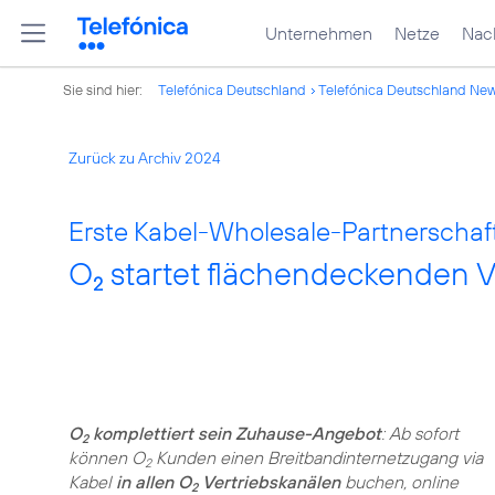
Unternehmen
Netze
Nach
Sie sind hier:
Telefónica Deutschland
Telefónica Deutschland Ne
Zurück zu Archiv 2024
Erste Kabel-Wholesale-Partnerschaft
O
startet flächendeckenden V
2
O
komplettiert sein Zuhause-Angebot
: Ab sofort
2
können O
Kunden einen Breitbandinternetzugang via
2
Kabel
in allen O
Vertriebskanälen
buchen, online
2