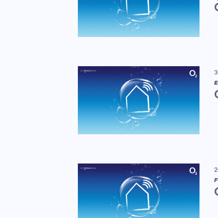
3
E
2
F