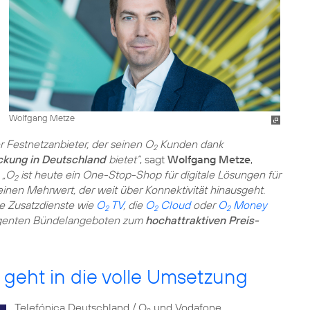
Wolfgang Metze
r Festnetzanbieter, der seinen O
Kunden dank
2
ckung in Deutschland
bietet“
, sagt
Wolfgang Metze
,
.
„O
ist heute ein One-Stop-Shop für digitale Lösungen für
2
nen Mehrwert, der weit über Konnektivität hinausgeht.
e Zusatzdienste wie
O
TV
, die
O
Cloud
oder
O
Money
2
2
2
lligenten Bündelangeboten zum
hochattraktiven Preis-
eht in die volle Umsetzung
Telefónica Deutschland / O
und Vodafone