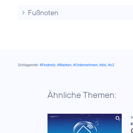
Fußnoten
Schlagworte:
#Festnetz
,
#Marken
,
#Unternehmen
,
#dsl
,
#o2
Ähnliche Themen:
1
E