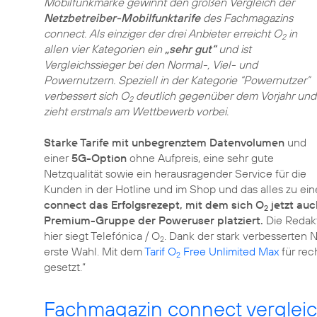
Mobilfunkmarke gewinnt den großen Vergleich der
Netzbetreiber-Mobilfunktarife
des Fachmagazins
connect. Als einziger der drei Anbieter erreicht O
in
2
allen vier Kategorien ein
„sehr gut“
und ist
Vergleichssieger bei den Normal-, Viel- und
Powernutzern. Speziell in der Kategorie “Powernutzer”
verbessert sich O
deutlich gegenüber dem Vorjahr und
2
zieht erstmals am Wettbewerb vorbei.
Starke Tarife mit unbegrenztem Datenvolumen
und
einer
5G-Option
ohne Aufpreis, eine sehr gute
Netzqualität sowie ein herausragender Service für die
Kunden in der Hotline und im Shop und das alles zu ei
connect das Erfolgsrezept, mit dem sich O
jetzt auc
2
Premium-Gruppe der Poweruser platziert.
Die Redakt
hier siegt Telefónica / O
. Dank der stark verbesserten
2
erste Wahl. Mit dem
Tarif O
Free Unlimited Max
für rec
2
gesetzt.“
Fachmagazin connect vergleic