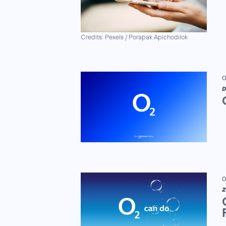
Credits: Pexels / Porapak Apichodilok
0
D
0
Z