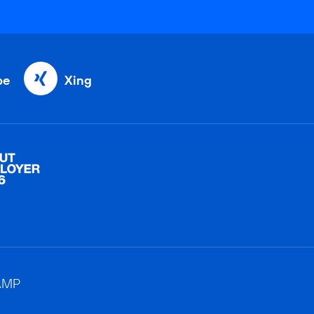
be
Xing
AMP