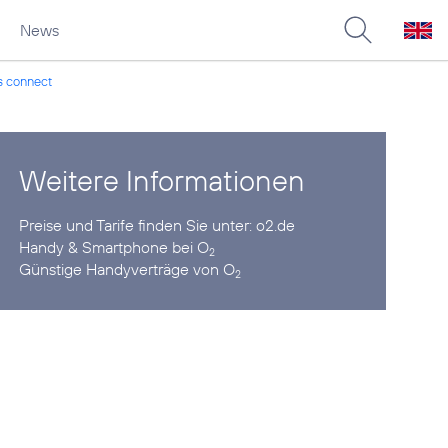
News
s connect
Weitere Informationen
Preise und Tarife finden Sie unter:
o2.de
Handy & Smartphone
bei O
2
Günstige Handyverträge
von O
2