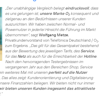
„Der unabhängige Vergleich belegt
eindrucksvoll
, dass
es uns gelungen ist,
unsere Marke O
konsequent und
2
zielgenau an den Bedürfnissen unserer Kunden
auszurichten. Wir haben zwischen Normal- und
Powernutzer in jederlei Hinsicht die Führung im Markt
übernommen“,
sagt
Wolfgang Metze
,
Privatkundenvorstand von Telefónica Deutschland / O
,
2
zum Ergebnis.
„Das gilt für das Gesamtpaket bestehend
aus der Bewertung des jeweiligen Tarifs, des
Service
,
für das
Netz
als auch für die Erreichbarkeit der
Hotline
.
Nach den hervorragenden Testergebnissen im
vergangenen Jahr aus den Bereichen Shop, Service
 ein weiteres Mal mit unseren
perfekt auf die Nutzer
as alles zeigt: Kundenorientierung und Digitalisierung
unsere Finanzzahlen belegen. Wir bieten nicht nur immer
wir bieten unseren Kunden insgesamt das attraktivste
.“