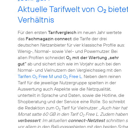
Aktuelle Tarifwelt von O
biete
2
Verhältnis
Für den ersten
Tarifvergleich
im neuen Jahr wertete
das
Fachmagazin connect
die Tarife der drei
deutschen Netzanbieter für vier klassische Profile aus:
Wenig-, Normal- sowie Viel- und Powernutzer. Bei
allen Profilen schneidet
O
mit der Wertung „sehr
2
gut“
ab und sichert sich wie im Vorjahr auch bei den
Normal- und Vielnutzern den Vergleichssieg mit den
Tarifen O
Free M und O
Free L
. Neben dem reinen
2
2
Tarif für die jeweilige Nutzergruppe spielten in der
Auswertung auch Aspekte wie die Netzqualität,
unterteilt in Sprache und Daten, sowie die Hotline, die
Shopberatung und der Service eine Rolle. So schreibt
die Redaktion zum O
Tarif für Vielnutzer:
„Auch hier hat
2
Monat satte 60 GB in den Tarif O
Free L. Zudem haben
2
verbessert
: Im aktuellen
connect-Netztest
schnitten s
vor allem in den Ballungsgebieten mit den beiden Sch