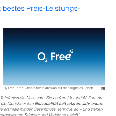
t bestes Preis-Leistungs-
O
Free Tarife: Unsere beste Auswahl für dein digitales Leben
2
 Telefónica die Nase vorn: Sie packen für rund 42 Euro pro
 die Münchner ihre
Netzqualität seit letztem Jahr enorm
ie erstmals mit der Gesamtnote ‚sehr gut‘ ab – und ziehen
wergewichten Telekom und Vodafone gleich.“