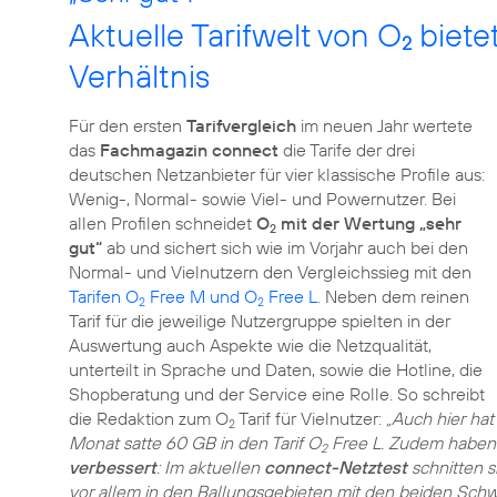
Aktuelle Tarifwelt von O
biete
2
Verhältnis
Für den ersten
Tarifvergleich
im neuen Jahr wertete
das
Fachmagazin connect
die Tarife der drei
deutschen Netzanbieter für vier klassische Profile aus:
Wenig-, Normal- sowie Viel- und Powernutzer. Bei
allen Profilen schneidet
O
mit der Wertung „sehr
2
gut“
ab und sichert sich wie im Vorjahr auch bei den
Normal- und Vielnutzern den Vergleichssieg mit den
Tarifen O
Free M und O
Free L
. Neben dem reinen
2
2
Tarif für die jeweilige Nutzergruppe spielten in der
Auswertung auch Aspekte wie die Netzqualität,
unterteilt in Sprache und Daten, sowie die Hotline, die
Shopberatung und der Service eine Rolle. So schreibt
die Redaktion zum O
Tarif für Vielnutzer:
„Auch hier hat
2
Monat satte 60 GB in den Tarif O
Free L. Zudem haben
2
verbessert
: Im aktuellen
connect-Netztest
schnitten s
vor allem in den Ballungsgebieten mit den beiden Sch