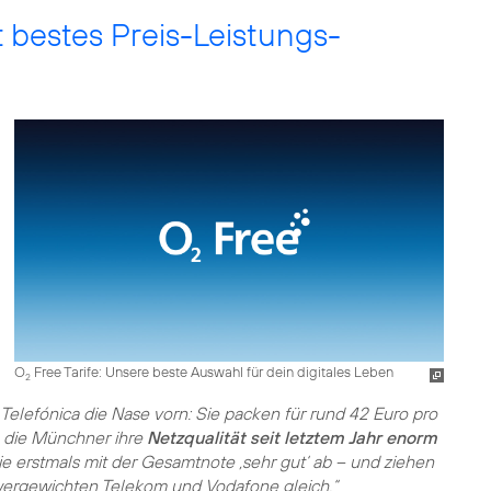
t bestes Preis-Leistungs-
O
Free Tarife: Unsere beste Auswahl für dein digitales Leben
2
 Telefónica die Nase vorn: Sie packen für rund 42 Euro pro
 die Münchner ihre
Netzqualität seit letztem Jahr enorm
ie erstmals mit der Gesamtnote ‚sehr gut‘ ab – und ziehen
wergewichten Telekom und Vodafone gleich.“