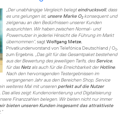
„Der unabhängige Vergleich belegt
eindrucksvoll
, dass
es uns gelungen ist,
unsere Marke O
konsequent und
2
zielgenau an den Bedürfnissen unserer Kunden
auszurichten. Wir haben zwischen Normal- und
Powernutzer in jederlei Hinsicht die Führung im Markt
übernommen“,
sagt
Wolfgang Metze
,
Privatkundenvorstand von Telefónica Deutschland / O
,
2
zum Ergebnis.
„Das gilt für das Gesamtpaket bestehend
aus der Bewertung des jeweiligen Tarifs, des
Service
,
für das
Netz
als auch für die Erreichbarkeit der
Hotline
.
Nach den hervorragenden Testergebnissen im
vergangenen Jahr aus den Bereichen Shop, Service
 ein weiteres Mal mit unseren
perfekt auf die Nutzer
as alles zeigt: Kundenorientierung und Digitalisierung
unsere Finanzzahlen belegen. Wir bieten nicht nur immer
wir bieten unseren Kunden insgesamt das attraktivste
.“