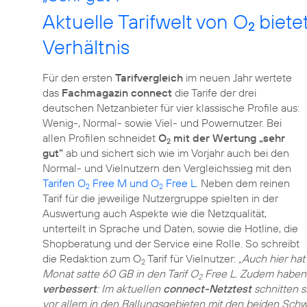
Aktuelle Tarifwelt von O
biete
2
Verhältnis
Für den ersten
Tarifvergleich
im neuen Jahr wertete
das
Fachmagazin connect
die Tarife der drei
deutschen Netzanbieter für vier klassische Profile aus:
Wenig-, Normal- sowie Viel- und Powernutzer. Bei
allen Profilen schneidet
O
mit der Wertung „sehr
2
gut“
ab und sichert sich wie im Vorjahr auch bei den
Normal- und Vielnutzern den Vergleichssieg mit den
Tarifen O
Free M und O
Free L
. Neben dem reinen
2
2
Tarif für die jeweilige Nutzergruppe spielten in der
Auswertung auch Aspekte wie die Netzqualität,
unterteilt in Sprache und Daten, sowie die Hotline, die
Shopberatung und der Service eine Rolle. So schreibt
die Redaktion zum O
Tarif für Vielnutzer:
„Auch hier hat
2
Monat satte 60 GB in den Tarif O
Free L. Zudem haben
2
verbessert
: Im aktuellen
connect-Netztest
schnitten s
vor allem in den Ballungsgebieten mit den beiden Sch