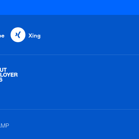
be
Xing
AMP