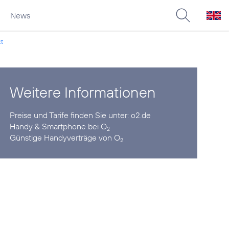
News
t
Weitere Informationen
Preise und Tarife finden Sie unter:
o2.de
Handy & Smartphone
bei O
2
Günstige Handyverträge
von O
2