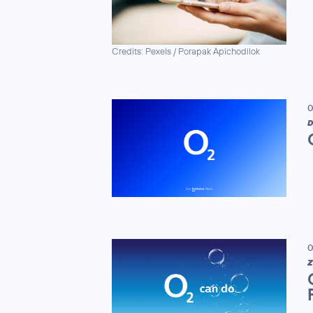
Credits: Pexels / Porapak Apichodilok
0
D
0
Z