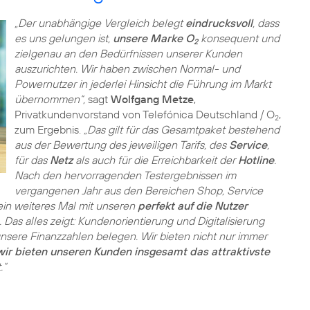
„Der unabhängige Vergleich belegt
eindrucksvoll
, dass
es uns gelungen ist,
unsere Marke O
konsequent und
2
zielgenau an den Bedürfnissen unserer Kunden
auszurichten. Wir haben zwischen Normal- und
Powernutzer in jederlei Hinsicht die Führung im Markt
übernommen“,
sagt
Wolfgang Metze
,
Privatkundenvorstand von Telefónica Deutschland / O
,
2
zum Ergebnis.
„Das gilt für das Gesamtpaket bestehend
aus der Bewertung des jeweiligen Tarifs, des
Service
,
für das
Netz
als auch für die Erreichbarkeit der
Hotline
.
Nach den hervorragenden Testergebnissen im
vergangenen Jahr aus den Bereichen Shop, Service
 ein weiteres Mal mit unseren
perfekt auf die Nutzer
as alles zeigt: Kundenorientierung und Digitalisierung
unsere Finanzzahlen belegen. Wir bieten nicht nur immer
wir bieten unseren Kunden insgesamt das attraktivste
.“