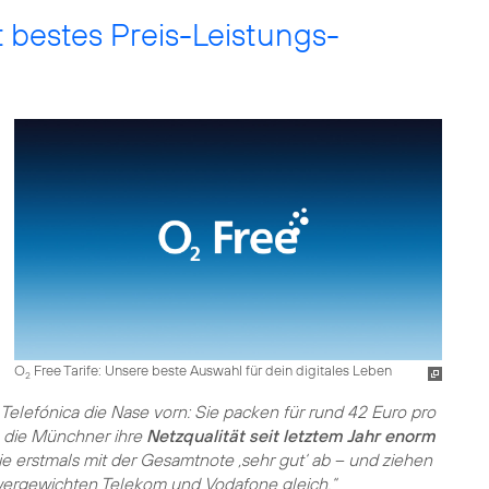
t bestes Preis-Leistungs-
O
Free Tarife: Unsere beste Auswahl für dein digitales Leben
2
 Telefónica die Nase vorn: Sie packen für rund 42 Euro pro
 die Münchner ihre
Netzqualität seit letztem Jahr enorm
ie erstmals mit der Gesamtnote ‚sehr gut‘ ab – und ziehen
wergewichten Telekom und Vodafone gleich.“