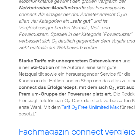
Mobilfunkmarke gewinnt den großen Vergleich der
Netzbetreiber-Mobilfunktarife
des Fachmagazins
connect. Als einziger der drei Anbieter erreicht O
in
2
allen vier Kategorien ein
„sehr gut“
und ist
Vergleichssieger bei den Normal-, Viel- und
Powernutzern. Speziell in der Kategorie “Powernutzer”
verbessert sich O
deutlich gegenüber dem Vorjahr und
2
zieht erstmals am Wettbewerb vorbei.
Starke Tarife mit unbegrenztem Datenvolumen
und
einer
5G-Option
ohne Aufpreis, eine sehr gute
Netzqualität sowie ein herausragender Service für die
Kunden in der Hotline und im Shop und das alles zu ei
connect das Erfolgsrezept, mit dem sich O
jetzt auc
2
Premium-Gruppe der Poweruser platziert.
Die Redakt
hier siegt Telefónica / O
. Dank der stark verbesserten
2
erste Wahl. Mit dem
Tarif O
Free Unlimited Max
für rec
2
gesetzt.“
Fachmagazin connect vergleic