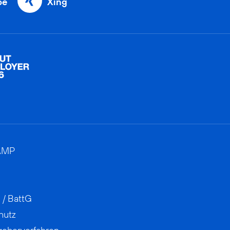
be
Xing
AMP
 / BattG
hutz