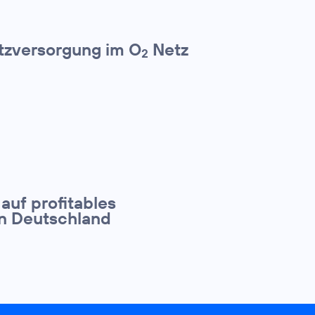
etzversorgung im O
Netz
2
 auf profitables
in Deutschland