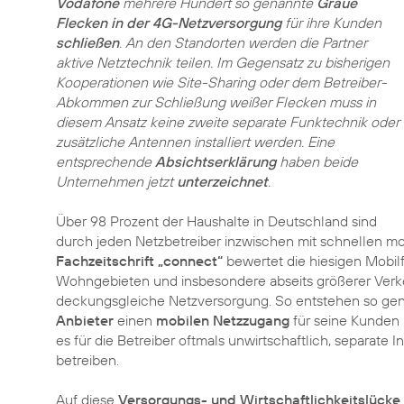
Vodafone
mehrere Hundert so genannte
Graue
Flecken in der 4G-Netzversorgung
für ihre Kunden
schließen
. An den Standorten werden die Partner
aktive Netztechnik teilen. Im Gegensatz zu bisherigen
Kooperationen wie Site-Sharing oder dem Betreiber-
Abkommen zur Schließung weißer Flecken muss in
diesem Ansatz keine zweite separate Funktechnik oder
zusätzliche Antennen installiert werden. Eine
entsprechende
Absichtserklärung
haben beide
Unternehmen jetzt
unterzeichnet
.
Über 98 Prozent der Haushalte in Deutschland sind
durch jeden Netzbetreiber inzwischen mit schnellen mo
Fachzeitschrift „connect“
bewertet die hiesigen Mobil
Wohngebieten und insbesondere abseits größerer Verkeh
deckungsgleiche Netzversorgung. So entstehen so ge
Anbieter
einen
mobilen Netzzugang
für seine Kunden
es für die Betreiber oftmals unwirtschaftlich, separate 
betreiben.
Auf diese
Versorgungs- und Wirtschaftlichkeitslücke