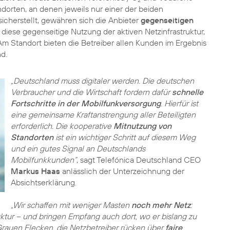
2
orten, an denen jeweils nur einer der beiden
icherstellt, gewähren sich die Anbieter
gegenseitigen
 diese gegenseitige Nutzung der aktiven Netzinfrastruktur,
m Standort bieten die Betreiber allen Kunden im Ergebnis
d.
„Deutschland muss digitaler werden. Die deutschen
Verbraucher und die Wirtschaft fordern dafür
schnelle
Fortschritte in der Mobilfunkversorgung
. Hierfür ist
eine gemeinsame Kraftanstrengung aller Beteiligten
erforderlich. Die kooperative
Mitnutzung von
Standorten
ist ein wichtiger Schritt auf diesem Weg
und ein gutes Signal an Deutschlands
Mobilfunkkunden“
, sagt Telefónica Deutschland CEO
Markus Haas
anlässlich der Unterzeichnung der
Absichtserklärung.
„Wir schaffen mit weniger Masten
noch mehr Netz
:
ktur – und bringen Empfang auch dort, wo er bislang zu
 Grauen Flecken, die Netzbetreiber rücken über
faire