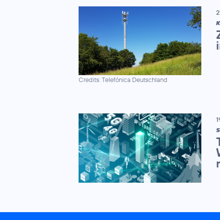
2
K
Credits: Telefónica Deutschland
1
S