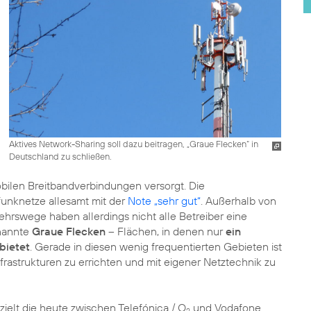
Aktives Network-Sharing soll dazu beitragen, „Graue Flecken“ in
Deutschland zu schließen.
bilen Breitbandverbindungen versorgt. Die
funknetze allesamt mit der
Note „sehr gut“
. Außerhalb von
rswege haben allerdings nicht alle Betreiber eine
nannte
Graue Flecken
– Flächen, in denen nur
ein
bietet
. Gerade in diesen wenig frequentierten Gebieten ist
Infrastrukturen zu errichten und mit eigener Netztechnik zu
zielt die heute zwischen Telefónica / O
und Vodafone