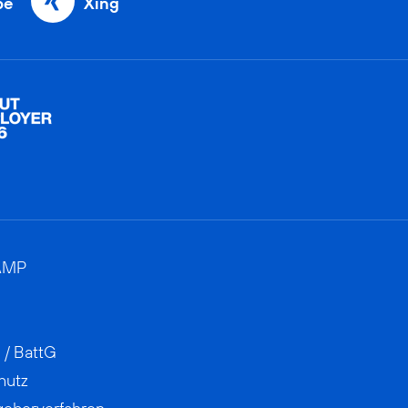
be
Xing
AMP
 / BattG
hutz