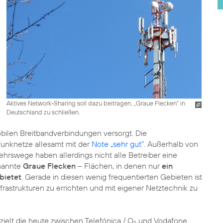
Aktives Network-Sharing soll dazu beitragen, „Graue Flecken“ in
Deutschland zu schließen.
bilen Breitbandverbindungen versorgt. Die
funknetze allesamt mit der
Note „sehr gut“
. Außerhalb von
rswege haben allerdings nicht alle Betreiber eine
nannte
Graue Flecken
– Flächen, in denen nur
ein
bietet
. Gerade in diesen wenig frequentierten Gebieten ist
Infrastrukturen zu errichten und mit eigener Netztechnik zu
zielt die heute zwischen Telefónica / O
und Vodafone