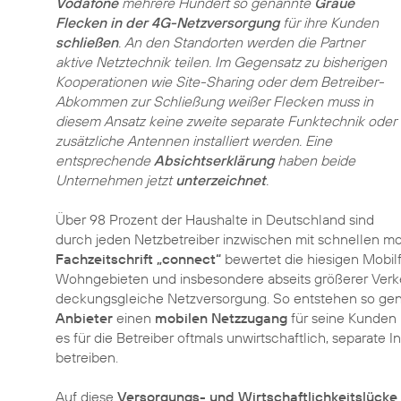
Vodafone
mehrere Hundert so genannte
Graue
Flecken in der 4G-Netzversorgung
für ihre Kunden
schließen
. An den Standorten werden die Partner
aktive Netztechnik teilen. Im Gegensatz zu bisherigen
Kooperationen wie Site-Sharing oder dem Betreiber-
Abkommen zur Schließung weißer Flecken muss in
diesem Ansatz keine zweite separate Funktechnik oder
zusätzliche Antennen installiert werden. Eine
entsprechende
Absichtserklärung
haben beide
Unternehmen jetzt
unterzeichnet
.
Über 98 Prozent der Haushalte in Deutschland sind
durch jeden Netzbetreiber inzwischen mit schnellen mo
Fachzeitschrift „connect“
bewertet die hiesigen Mobil
Wohngebieten und insbesondere abseits größerer Verkeh
deckungsgleiche Netzversorgung. So entstehen so ge
Anbieter
einen
mobilen Netzzugang
für seine Kunden
es für die Betreiber oftmals unwirtschaftlich, separate 
betreiben.
Auf diese
Versorgungs- und Wirtschaftlichkeitslücke