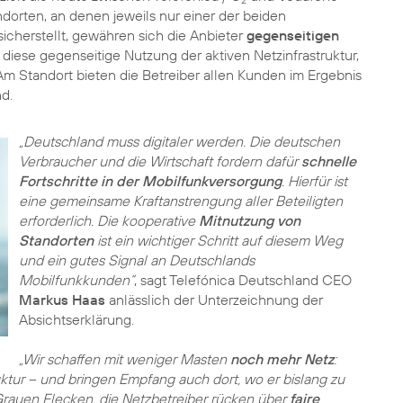
2
orten, an denen jeweils nur einer der beiden
icherstellt, gewähren sich die Anbieter
gegenseitigen
 diese gegenseitige Nutzung der aktiven Netzinfrastruktur,
m Standort bieten die Betreiber allen Kunden im Ergebnis
d.
„Deutschland muss digitaler werden. Die deutschen
Verbraucher und die Wirtschaft fordern dafür
schnelle
Fortschritte in der Mobilfunkversorgung
. Hierfür ist
eine gemeinsame Kraftanstrengung aller Beteiligten
erforderlich. Die kooperative
Mitnutzung von
Standorten
ist ein wichtiger Schritt auf diesem Weg
und ein gutes Signal an Deutschlands
Mobilfunkkunden“
, sagt Telefónica Deutschland CEO
Markus Haas
anlässlich der Unterzeichnung der
Absichtserklärung.
„Wir schaffen mit weniger Masten
noch mehr Netz
:
ktur – und bringen Empfang auch dort, wo er bislang zu
 Grauen Flecken, die Netzbetreiber rücken über
faire