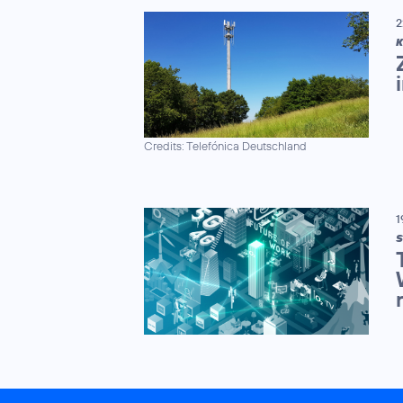
2
K
Credits: Telefónica Deutschland
1
S