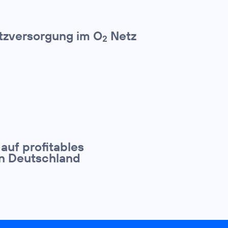
etzversorgung im O
Netz
2
 auf profitables
in Deutschland