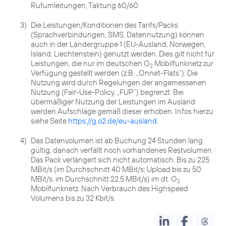
Rufumleitungen, Taktung 60/60.
3)
Die Leistungen/Konditionen des Tarifs/Packs
(Sprachverbindungen, SMS, Datennutzung) können
auch in der Ländergruppe 1 (EU-Ausland, Norwegen,
Island, Liechtenstein) genutzt werden. Dies gilt nicht für
Leistungen, die nur im deutschen O
Mobilfunknetz zur
2
Verfügung gestellt werden (z.B. „Onnet-Flats“). Die
Nutzung wird durch Regelungen der angemessenen
Nutzung (Fair-Use-Policy, „FUP“) begrenzt. Bei
übermäßiger Nutzung der Leistungen im Ausland
werden Aufschläge gemäß dieser erhoben. Infos hierzu
siehe Seite
https://g.o2.de/eu-ausland
.
4)
Das Datenvolumen ist ab Buchung 24 Stunden lang
gültig, danach verfällt noch vorhandenes Restvolumen.
Das Pack verlängert sich nicht automatisch. Bis zu 225
MBit/s (im Durchschnitt 40 MBit/s; Upload bis zu 50
MBit/s, im Durchschnitt 22,5 MBit/s) im dt. O
2
Mobilfunknetz. Nach Verbrauch des Highspeed
Volumens bis zu 32 Kbit/s.