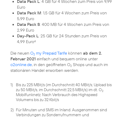
Data Pack L
: 4 GB für 4 Wochen zum Preis von 9,99
Euro
Data Pack M
: 1,5 GB für 4 Wochen zum Preis von
5,99 Euro
Data Pack S
: 400 MB für 4 Wochen zum Preis von
2,99 Euro
Day-Pack L
: 25 GB für 24 Stunden zum Preis von
4,99 Euro
4
Die neuen
O
my Prepaid Tarife
können
ab dem 2.
2
Februar 2021
einfach und bequem online unter
o2online.de
, in den geöffneten O
Shops und auch im
2
stationären Handel erworben werden.
1)
Bis zu 225 MBit/s (im Durchschnitt 40 MBit/s; Upload bis
zu 50 MBit/s, im Durchschnitt 22,5 MBit/s) im dt. O
2
Mobilfunknetz. Nach Verbrauch des Highspeed
Volumens bis zu 32 Kbit/s
2)
Für Minuten und SMS im Inland. Ausgenommen sind
Verbindungen zu Sonderrufnummern und