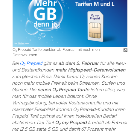
O
Prepaid Tarife punkten ab Februar mit noch mehr
2
Datenvolumen.
Bei
O
Prepaid
gibt es
ab dem 2. Februar
für alle Neu-
2
und Bestandkunden
mehr Highspeed-Datenvolumen
zum gleichen Preis. Damit bietet O
seinen Kunden
2
noch mehr mobile Freiheit beim Streamen, Surfen und
Gamen. Die
neuen O
Prepaid Tarife
liefern alles, was
2
man für das mobile Leben braucht: Ohne
Vertragsbindung, bei voller Kostenkontrolle und mit
maximaler Flexibilität können O
Prepaid-Kunden ihren
2
Prepaid-Tarif optimal auf ihren individuellen Bedarf
abstimmen. Der Tarif
O
my Prepaid L
erhält ab Februar
2
mit 12,5 GB satte 5 GB und damit 67 Prozent mehr