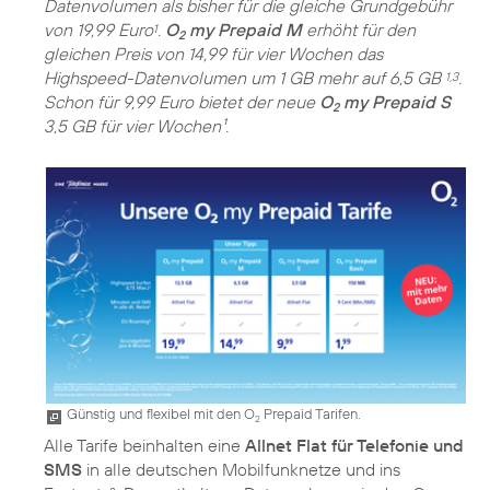
Datenvolumen als bisher für die gleiche Grundgebühr
von 19,99 Euro
.
O
my Prepaid M
erhöht für den
1
2
gleichen Preis von 14,99 für vier Wochen das
Highspeed-Datenvolumen um 1 GB mehr auf 6,5 GB
.
1,3
Schon für 9,99 Euro bietet der neue
O
my Prepaid S
2
3,5 GB für vier Wochen¹.
Günstig und flexibel mit den O
Prepaid Tarifen.
2
Alle Tarife beinhalten eine
Allnet Flat für Telefonie und
SMS
in alle deutschen Mobilfunknetze und ins