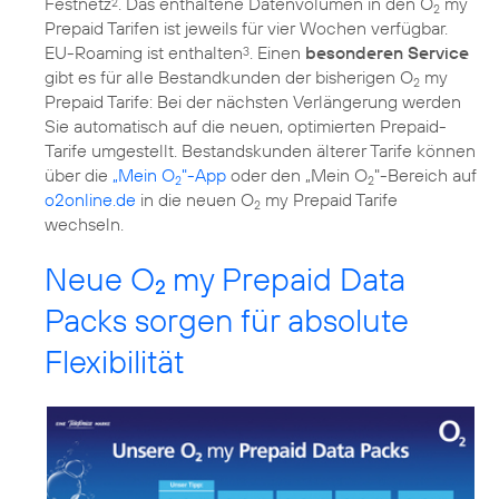
Festnetz
. Das enthaltene Datenvolumen in den O
my
2
2
Prepaid Tarifen ist jeweils für vier Wochen verfügbar.
EU-Roaming ist enthalten
. Einen
besonderen Service
3
gibt es für alle Bestandkunden der bisherigen O
my
2
Prepaid Tarife: Bei der nächsten Verlängerung werden
Sie automatisch auf die neuen, optimierten Prepaid-
Tarife umgestellt. Bestandskunden älterer Tarife können
über die
„Mein O
"-App
oder den „Mein O
"-Bereich auf
2
2
o2online.de
in die neuen O
my Prepaid Tarife
2
wechseln.
Neue O
my Prepaid Data
2
Packs sorgen für absolute
Flexibilität