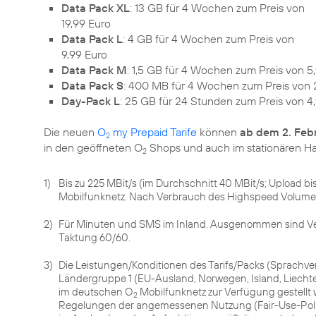
Data Pack XL
: 13 GB für 4 Wochen zum Preis von
19,99 Euro
Data Pack L
: 4 GB für 4 Wochen zum Preis von
9,99 Euro
Data Pack M
: 1,5 GB für 4 Wochen zum Preis von 5
Data Pack S
: 400 MB für 4 Wochen zum Preis von 
Day-Pack L
: 25 GB für 24 Stunden zum Preis von 4
Die neuen
O
my Prepaid Tarife
können
ab dem 2. Feb
2
in den geöffneten O
Shops und auch im stationären H
2
1)
Bis zu 225 MBit/s (im Durchschnitt 40 MBit/s; Upload bis
Mobilfunknetz. Nach Verbrauch des Highspeed Volumens
2)
Für Minuten und SMS im Inland. Ausgenommen sind 
Taktung 60/60.
3)
Die Leistungen/Konditionen des Tarifs/Packs (Sprach
Ländergruppe 1 (EU-Ausland, Norwegen, Island, Liechtens
im deutschen O
Mobilfunknetz zur Verfügung gestellt 
2
Regelungen der angemessenen Nutzung (Fair-Use-Polic