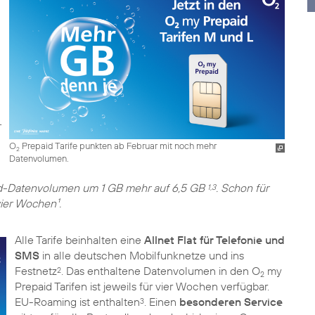
O
Prepaid Tarife punkten ab Februar mit noch mehr
2
Datenvolumen.
eed-Datenvolumen um 1 GB mehr auf 6,5 GB
. Schon für
1,3
vier Wochen¹.
Alle Tarife beinhalten eine
Allnet Flat für Telefonie und
SMS
in alle deutschen Mobilfunknetze und ins
Festnetz
. Das enthaltene Datenvolumen in den O
my
2
2
Prepaid Tarifen ist jeweils für vier Wochen verfügbar.
EU-Roaming ist enthalten
. Einen
besonderen Service
3