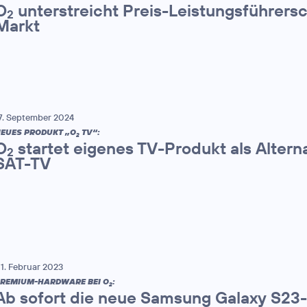
O
unterstreicht Preis-Leistungsführers
2
Markt
7. September 2024
EUES PRODUKT „O
TV“:
2
O
startet eigenes TV-Produkt als Altern
2
SAT-TV
1. Februar 2023
REMIUM-HARDWARE BEI O
:
2
Ab sofort die neue Samsung Galaxy S23-