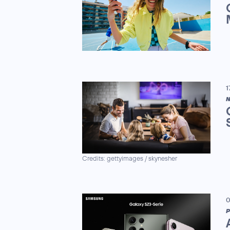
1
N
Credits: gettyimages / skynesher
0
P