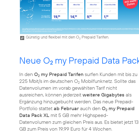
Günstig und flexibel mit den O
Prepaid Tarifen.
2
Neue O
my Prepaid Data Packs
2
In den
O
my Prepaid Tarifen
surfen Kunden mit bis zu
2
225 Mbit/s im deutschen O
Mobilfunknetz. Sollte das
2
Datenvolumen im vorab gewählten Tarif nicht
ausreichen, können jederzeit
weitere Gigabytes
als
Ergänzung hinzugebucht werden. Das neue Prepaid-
Portfolio stattet
ab Februar
auch den
O
my Prepaid
2
Data Pack XL
mit 5 GB mehr Highspeed-
Datenvolumen zum gleichen Preis aus. Es bietet jetzt 13
GB zum Preis von 19,99 Euro für 4 Wochen.