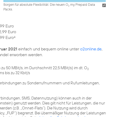
Sorgen für absolute Flexibilität: Die neuen O
my Prepaid Data
2
Packs.
,99 Euro
2,99 Euro
,99 Euro
4
ruar 2021
einfach und bequem online unter
o2online.de
,
andel erworben werden.
 zu 50 MBit/s, im Durchschnitt 22,5 MBit/s) im dt. O
2
 bis zu 32 Kbit/s
Verbindungen zu Sonderrufnummern und Rufumleitungen,
verbindungen, SMS, Datennutzung) können auch in der
tein) genutzt werden. Dies gilt nicht für Leistungen, die nur
werden (z.B. „Onnet-Flats“). Die Nutzung wird durch
y, „FUP“) begrenzt. Bei übermäßiger Nutzung der Leistungen