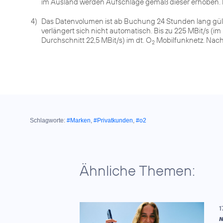
im Ausland werden Aufschläge gemäß dieser erhoben. In
4)
Das Datenvolumen ist ab Buchung 24 Stunden lang gült
verlängert sich nicht automatisch. Bis zu 225 MBit/s (im
Durchschnitt 22,5 MBit/s) im dt. O
Mobilfunknetz. Nach
2
Schlagworte:
#Marken
,
#Privatkunden
,
#o2
Ähnliche Themen:
1
N