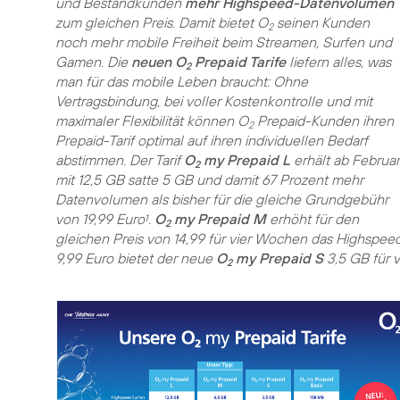
und Bestandkunden
mehr Highspeed-Datenvolumen
zum gleichen Preis. Damit bietet O
seinen Kunden
2
noch mehr mobile Freiheit beim Streamen, Surfen und
Gamen. Die
neuen O
Prepaid Tarife
liefern alles, was
2
man für das mobile Leben braucht: Ohne
Vertragsbindung, bei voller Kostenkontrolle und mit
maximaler Flexibilität können O
Prepaid-Kunden ihren
2
Prepaid-Tarif optimal auf ihren individuellen Bedarf
abstimmen. Der Tarif
O
my Prepaid L
erhält ab Februar
2
mit 12,5 GB satte 5 GB und damit 67 Prozent mehr
Datenvolumen als bisher für die gleiche Grundgebühr
von 19,99 Euro
.
O
my Prepaid M
erhöht für den
1
2
gleichen Preis von 14,99 für vier Wochen das Highsp
9,99 Euro bietet der neue
O
my Prepaid S
3,5 GB für 
2