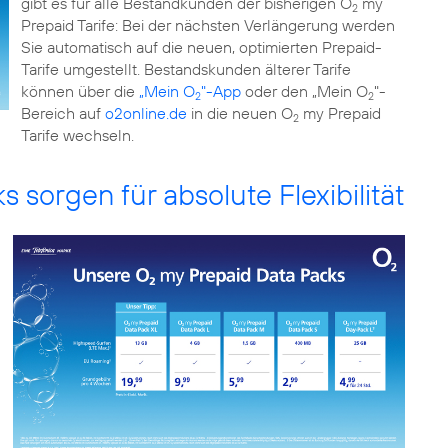
gibt es für alle Bestandkunden der bisherigen O
my
2
Prepaid Tarife: Bei der nächsten Verlängerung werden
Sie automatisch auf die neuen, optimierten Prepaid-
Tarife umgestellt. Bestandskunden älterer Tarife
können über die
„Mein O
"-App
oder den „Mein O
"-
2
2
Bereich auf
o2online.de
in die neuen O
my Prepaid
2
Tarife wechseln.
 sorgen für absolute Flexibilität