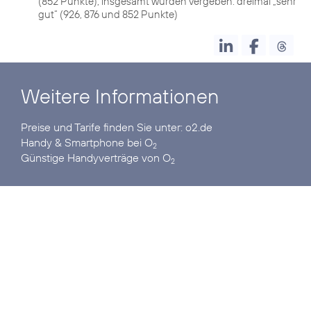
(852 Punkte); insgesamt wurden vergeben: dreimal „sehr
gut“ (926, 876 und 852 Punkte)
Weitere Informationen
Preise und Tarife finden Sie unter:
o2.de
Handy & Smartphone
bei O
2
Günstige Handyverträge
von O
2