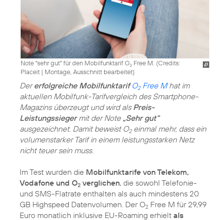
Note "sehr gut" für den Mobilfunktarif O
Free M. (
Credits:
2
Placeit
|
Montage, Ausschnitt bearbeitet
)
Der
erfolgreiche Mobilfunktarif
O
Free M
hat im
2
aktuellen Mobilfunk-Tarifvergleich des Smartphone-
Magazins überzeugt und wird als
Preis-
Leistungssieger
mit der Note
„Sehr gut“
ausgezeichnet. Damit beweist O
einmal mehr, dass ein
2
volumenstarker Tarif in einem leistungsstarken Netz
nicht teuer sein muss.
Im Test wurden die
Mobilfunktarife von Telekom,
Vodafone und O
verglichen
, die sowohl Telefonie-
2
und SMS-Flatrate enthalten als auch mindestens 20
GB Highspeed Datenvolumen. Der O
Free M für 29,99
2
Euro monatlich inklusive EU-Roaming erhielt
als