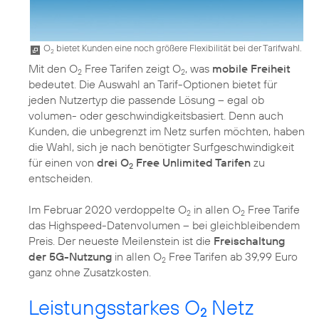
O
bietet Kunden eine noch größere Flexibilität bei der Tarifwahl.
2
Mit den O
Free Tarifen zeigt O
, was
mobile Freiheit
2
2
bedeutet. Die Auswahl an Tarif-Optionen bietet für
jeden Nutzertyp die passende Lösung – egal ob
volumen- oder geschwindigkeitsbasiert. Denn auch
Kunden, die unbegrenzt im Netz surfen möchten, haben
die Wahl, sich je nach benötigter Surfgeschwindigkeit
für einen von
drei O
Free Unlimited Tarifen
zu
2
entscheiden.
Im Februar 2020 verdoppelte O
in allen O
Free Tarife
2
2
das Highspeed-Datenvolumen – bei gleichbleibendem
Preis. Der neueste Meilenstein ist die
Freischaltung
der 5G-Nutzung
in allen O
Free Tarifen ab 39,99 Euro
2
ganz ohne Zusatzkosten.
Leistungsstarkes O
Netz
2