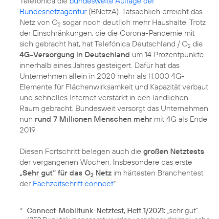
Telefónica die
bundesweite Auflage der
Bundesnetzagentur
(BNetzA). Tatsächlich erreicht das
Netz von O
sogar noch deutlich mehr Haushalte. Trotz
2
der Einschränkungen, die die Corona-Pandemie mit
sich gebracht hat, hat Telefónica Deutschland / O
die
2
4G-Versorgung in Deutschland
um 14 Prozentpunkte
innerhalb eines Jahres gesteigert. Dafür hat das
Unternehmen allein in 2020 mehr als 11.000 4G-
Elemente für Flächenwirksamkeit und Kapazität verbaut
und schnelles Internet verstärkt in den ländlichen
Raum gebracht. Bundesweit versorgt das Unternehmen
nun
rund 7 Millionen Menschen mehr
mit 4G als Ende
2019.
Diesen Fortschritt belegen auch die
großen Netztests
der vergangenen Wochen. Insbesondere das erste
„Sehr gut“ für das O
Netz
im härtesten Branchentest
2
der
Fachzeitschrift connect
.
*
*
Connect-Mobilfunk-Netztest, Heft 1/2021:
„sehr gut“