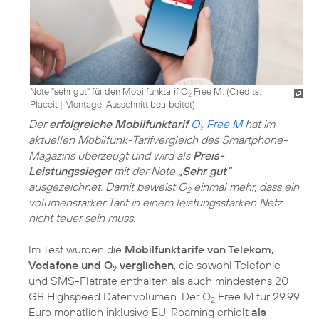
Note "sehr gut" für den Mobilfunktarif O
Free M. (
Credits:
2
Placeit
|
Montage, Ausschnitt bearbeitet
)
Der
erfolgreiche Mobilfunktarif
O
Free M
hat im
2
aktuellen Mobilfunk-Tarifvergleich des Smartphone-
Magazins überzeugt und wird als
Preis-
Leistungssieger
mit der Note
„Sehr gut“
ausgezeichnet. Damit beweist O
einmal mehr, dass ein
2
volumenstarker Tarif in einem leistungsstarken Netz
nicht teuer sein muss.
Im Test wurden die
Mobilfunktarife von Telekom,
Vodafone und O
verglichen
, die sowohl Telefonie-
2
und SMS-Flatrate enthalten als auch mindestens 20
GB Highspeed Datenvolumen. Der O
Free M für 29,99
2
Euro monatlich inklusive EU-Roaming erhielt
als