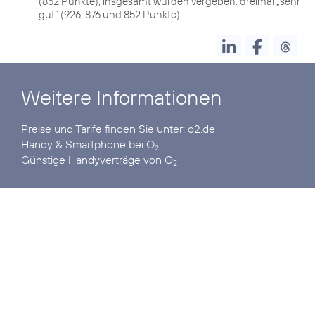
(852 Punkte); insgesamt wurden vergeben: dreimal „sehr
gut“ (926, 876 und 852 Punkte)
Weitere Informationen
Preise und Tarife finden Sie unter:
o2.de
Handy & Smartphone
bei O
2
Günstige Handyverträge
von O
2