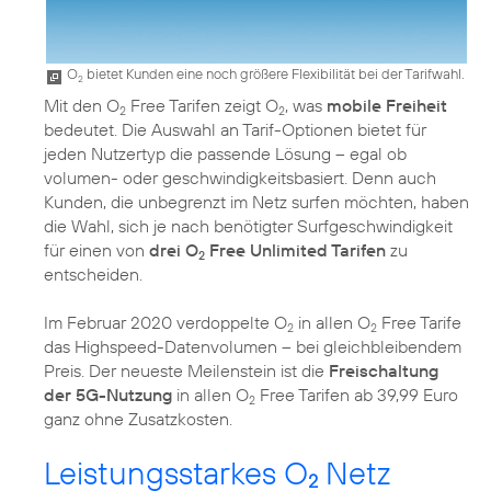
O
bietet Kunden eine noch größere Flexibilität bei der Tarifwahl.
2
Mit den O
Free Tarifen zeigt O
, was
mobile Freiheit
2
2
bedeutet. Die Auswahl an Tarif-Optionen bietet für
jeden Nutzertyp die passende Lösung – egal ob
volumen- oder geschwindigkeitsbasiert. Denn auch
Kunden, die unbegrenzt im Netz surfen möchten, haben
die Wahl, sich je nach benötigter Surfgeschwindigkeit
für einen von
drei O
Free Unlimited Tarifen
zu
2
entscheiden.
Im Februar 2020 verdoppelte O
in allen O
Free Tarife
2
2
das Highspeed-Datenvolumen – bei gleichbleibendem
Preis. Der neueste Meilenstein ist die
Freischaltung
der 5G-Nutzung
in allen O
Free Tarifen ab 39,99 Euro
2
ganz ohne Zusatzkosten.
Leistungsstarkes O
Netz
2