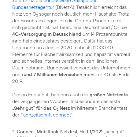
Telefónica die
bundesweite Auflage der
Bundesnetzagentur
(BNetzA). Tatsächlich erreicht das
Netz von O
sogar noch deutlich mehr Haushalte. Trotz
2
der Einschränkungen, die die Corona-Pandemie mit
sich gebracht hat, hat Telefónica Deutschland / O
die
2
4G-Versorgung in Deutschland
um 14 Prozentpunkte
innerhalb eines Jahres gesteigert. Dafür hat das
Unternehmen allein in 2020 mehr als 11.000 4G-
Elemente für Flächenwirksamkeit und Kapazität verbaut
und schnelles Internet verstärkt in den ländlichen
Raum gebracht. Bundesweit versorgt das Unternehmen
nun
rund 7 Millionen Menschen mehr
mit 4G als Ende
2019.
Diesen Fortschritt belegen auch die
großen Netztests
der vergangenen Wochen. Insbesondere das erste
„Sehr gut“ für das O
Netz
im härtesten Branchentest
2
der
Fachzeitschrift connect
.
*
*
Connect-Mobilfunk-Netztest, Heft 1/2021:
„sehr gut“