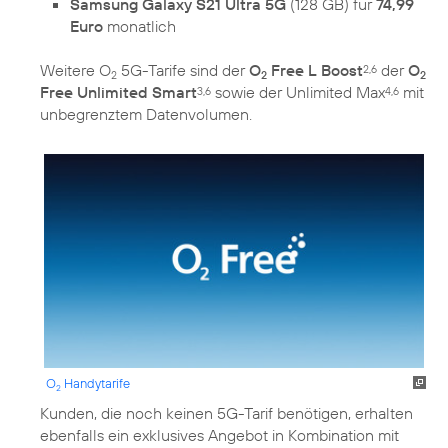
Samsung Galaxy S21 Ultra 5G
(128 GB) für
74,99
Euro
monatlich
Weitere O
5G-Tarife sind der
O
Free L Boost
der
O
2,6
2
2
2
Free Unlimited Smart
sowie der Unlimited Max
mit
3,6
4,6
unbegrenztem Datenvolumen.
O
Handytarife
2
Kunden, die noch keinen 5G-Tarif benötigen, erhalten
ebenfalls ein exklusives Angebot in Kombination mit