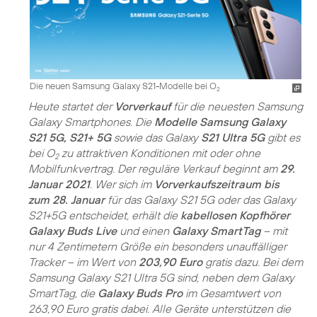
Die neuen Samsung Galaxy S21-Modelle bei O
2
Heute startet der
Vorverkauf
für die neuesten Samsung
Galaxy Smartphones. Die
Modelle Samsung Galaxy
S21 5G, S21+ 5G
sowie das Galaxy
S21 Ultra 5G
gibt es
bei O
zu attraktiven Konditionen mit oder ohne
2
Mobilfunkvertrag. Der reguläre Verkauf beginnt am
29.
Januar 2021
. Wer sich im
Vorverkaufszeitraum bis
zum 28. Januar
für das Galaxy S21 5G oder das Galaxy
S21+5G entscheidet, erhält die
kabellosen Kopfhörer
Galaxy Buds Live
und einen
Galaxy SmartTag
– mit
nur 4 Zentimetern Größe ein besonders unauffälliger
Tracker – im Wert von
203,90 Euro
gratis dazu. Bei dem
Samsung Galaxy S21 Ultra 5G sind, neben dem Galaxy
SmartTag, die
Galaxy Buds Pro
im Gesamtwert von
263,90 Euro gratis dabei. Alle Geräte unterstützen die