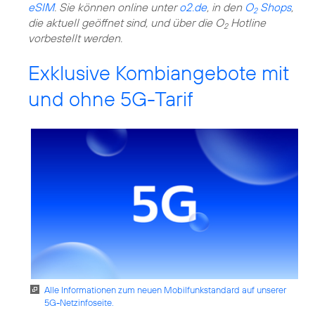
eSIM
. Sie können online unter
o2.de
, in den
O
Shops
,
2
die aktuell geöffnet sind, und über die O
Hotline
2
vorbestellt werden.
Exklusive Kombiangebote mit
und ohne 5G-Tarif
Alle Informationen zum neuen Mobilfunkstandard auf unserer
5G-Netzinfoseite.