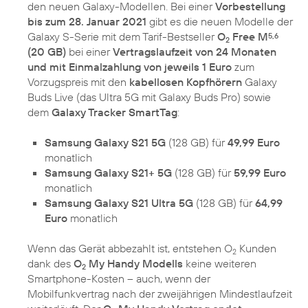
den neuen Galaxy-Modellen. Bei einer
Vorbestellung
bis zum 28. Januar 2021
gibt es die neuen Modelle der
Galaxy S-Serie mit dem Tarif-Bestseller
O
Free M
5,6
2
(20 GB)
bei einer
Vertragslaufzeit von 24 Monaten
und mit Einmalzahlung von jeweils 1 Euro
zum
Vorzugspreis mit den
kabellosen Kopfhörern
Galaxy
Buds Live (das Ultra 5G mit Galaxy Buds Pro) sowie
dem
Galaxy Tracker SmartTag
:
Samsung Galaxy S21 5G
(128 GB) für
49,99 Euro
monatlich
Samsung Galaxy S21+ 5G
(128 GB) für
59,99 Euro
monatlich
Samsung Galaxy S21 Ultra 5G
(128 GB) für
64,99
Euro
monatlich
Wenn das Gerät abbezahlt ist, entstehen O
Kunden
2
dank des
O
My Handy Modells
keine weiteren
2
Smartphone-Kosten – auch, wenn der
Mobilfunkvertrag nach der zweijährigen Mindestlaufzeit