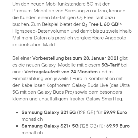
Um den neuen Mobilfunkstandard 5G mit den
Premium-Modellen von Samsung zu nutzen, können
die Kunden einen 5G-fähigen O
Free Tarif dazu
2
buchen. Zum Beispiel bietet der
O
Free L 60 GB
1,6
2
Highspeed-Datenvolumen und damit bis zu zweieinhalb
Mal mehr Daten als preislich vergleichbare Angebote
im deutschen Markt.
Bei einer
Vorbestellung bis zum 28. Januar 2021
gibt
es die neuen Galaxy-Modelle mit diesem
5G-Tarif
bei
einer
Vertragslaufzeit von 24 Monaten
und mit
Einmalzahlung von jeweils 1 Euro in Kombination mit
den kabellosen Kopfhörern Galaxy Buds Live (das Ultra
5G mit den Galaxy Buds Pro) sowie dem besonders
kleinen und unauffälligem Tracker Galaxy SmartTag:
Samsung Galaxy S21 5G
(128 GB) für
59,99 Euro
monatlich
Samsung Galaxy S21+ 5G
(128 GB) für 6
9,99 Euro
monatlich