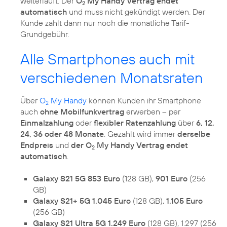
weiterläuft. Der
O
My Handy Vertrag endet
2
automatisch
und muss nicht gekündigt werden. Der
Kunde zahlt dann nur noch die monatliche Tarif-
Grundgebühr.
Alle Smartphones auch mit
verschiedenen Monatsraten
Über
O
My Handy
können Kunden ihr Smartphone
2
auch
ohne Mobilfunkvertrag
erwerben – per
Einmalzahlung
oder
flexibler Ratenzahlung
über
6, 12,
24, 36 oder 48 Monate
. Gezahlt wird immer
derselbe
Endpreis
und
der O
My Handy Vertrag endet
2
automatisch
.
Galaxy S21 5G 853 Euro
(128 GB),
901 Euro
(256
GB)
Galaxy S21+ 5G 1.045 Euro
(128 GB),
1.105 Euro
(256 GB)
Galaxy S21 Ultra 5G 1.249 Euro
(128 GB), 1.297 (256