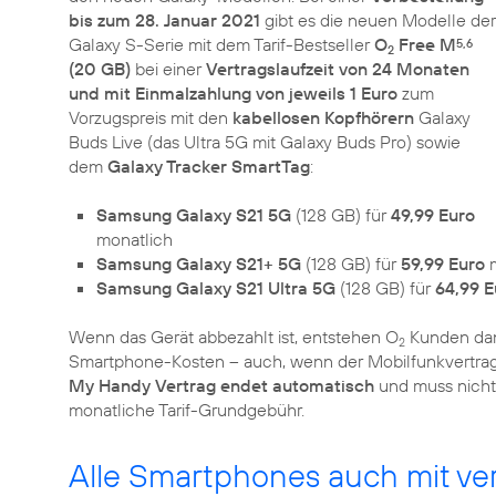
bis zum 28. Januar 2021
gibt es die neuen Modelle der
Galaxy S-Serie mit dem Tarif-Bestseller
O
Free M
5,6
2
(20 GB)
bei einer
Vertragslaufzeit von 24 Monaten
und mit Einmalzahlung von jeweils 1 Euro
zum
Vorzugspreis mit den
kabellosen Kopfhörern
Galaxy
Buds Live (das Ultra 5G mit Galaxy Buds Pro) sowie
dem
Galaxy Tracker SmartTag
:
Samsung Galaxy S21 5G
(128 GB) für
49,99 Euro
monatlich
Samsung Galaxy S21+ 5G
(128 GB) für
59,99 Euro
m
Samsung Galaxy S21 Ultra 5G
(128 GB) für
64,99 E
Wenn das Gerät abbezahlt ist, entstehen O
Kunden da
2
Smartphone-Kosten – auch, wenn der Mobilfunkvertrag n
My Handy Vertrag endet automatisch
und muss nicht
monatliche Tarif-Grundgebühr.
Alle Smartphones auch mit v