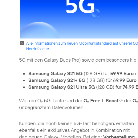
Alle Informationen zum neuen Mobilfunkstandard auf unserer 5
Netzinfoseite.
5G mit den Galaxy Buds Pro) sowie dem besonders klei
Samsung Galaxy S21 5G
(128 GB) für
59,99 Euro
m
Samsung Galaxy S21+ 5G
(128 GB) für 6
9,99 Euro
Samsung Galaxy S21 Ultra 5G
(128 GB) für
74,99 
Weitere O
5G-Tarife sind der
O
Free L Boost
der
O
2,6
2
2
2
unbegrenztem Datenvolumen.
Kunden, die noch keinen 5G-Tarif benötigen, erhalten
ebenfalls ein exklusives Angebot in Kombination mit
den neuen Galaxy-Modellen. Bei einer
Vorbestellung