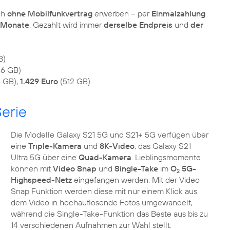
ch
ohne Mobilfunkvertrag
erwerben – per
Einmalzahlung
8 Monate
. Gezahlt wird immer
derselbe Endpreis
und
der
B)
6 GB)
6 GB),
1.429 Euro
(512 GB)
erie
Die Modelle Galaxy S21 5G und S21+ 5G verfügen über
eine
Triple-Kamera
und
8K-Video
, das Galaxy S21
Ultra 5G über eine
Quad-Kamera
. Lieblingsmomente
können mit
Video Snap
und
Single-Take
im
O
5G-
2
Highspeed-Netz
eingefangen werden: Mit der Video
Snap Funktion werden diese mit nur einem Klick aus
dem Video in hochauflösende Fotos umgewandelt,
während die Single-Take-Funktion das Beste aus bis zu
14 verschiedenen Aufnahmen zur Wahl stellt.