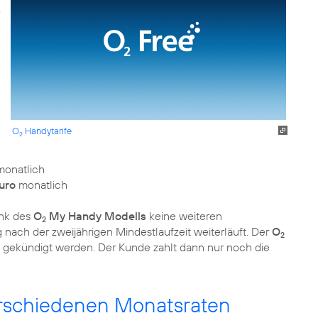
O
Handytarife
2
onatlich
uro
monatlich
nk des
O
My Handy Modells
keine weiteren
2
ach der zweijährigen Mindestlaufzeit weiterläuft. Der
O
2
 gekündigt werden. Der Kunde zahlt dann nur noch die
erschiedenen Monatsraten