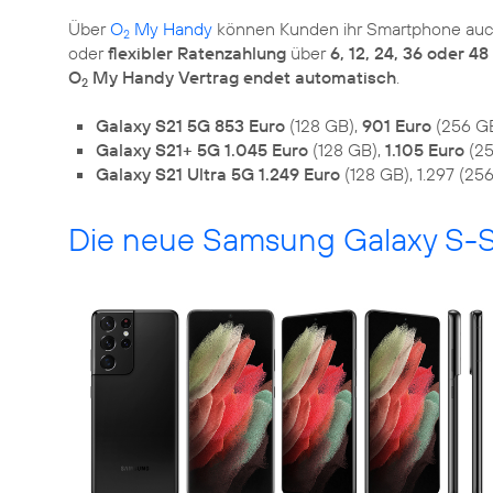
Über
O
My Handy
können Kunden ihr Smartphone au
2
oder
flexibler Ratenzahlung
über
6, 12, 24, 36 oder 4
O
My Handy Vertrag endet automatisch
.
2
Galaxy S21 5G 853 Euro
(128 GB),
901 Euro
(256 G
Galaxy S21+ 5G 1.045 Euro
(128 GB),
1.105 Euro
(25
Galaxy S21 Ultra 5G 1.249 Euro
(128 GB), 1.297 (25
Die neue Samsung Galaxy S-S