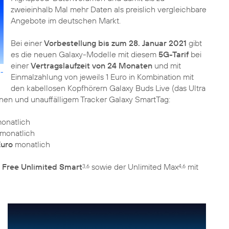
zweieinhalb Mal mehr Daten als preislich vergleichbare
Angebote im deutschen Markt.
Bei einer
Vorbestellung bis zum 28. Januar 2021
gibt
es die neuen Galaxy-Modelle mit diesem
5G-Tarif
bei
einer
Vertragslaufzeit von 24 Monaten
und mit
G-
Einmalzahlung von jeweils 1 Euro in Kombination mit
den kabellosen Kopfhörern Galaxy Buds Live (das Ultra
nen und unauffälligem Tracker Galaxy SmartTag:
onatlich
monatlich
Euro
monatlich
Free Unlimited Smart
sowie der Unlimited Max
mit
3,6
4,6