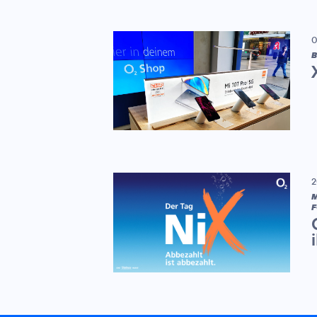
0
B
2
M
F