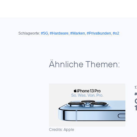
Schlagworte:
#5G
,
#Hardware
,
#Marken
,
#Privatkunden
,
#o2
Ähnliche Themen:
1
B
Credits: Apple