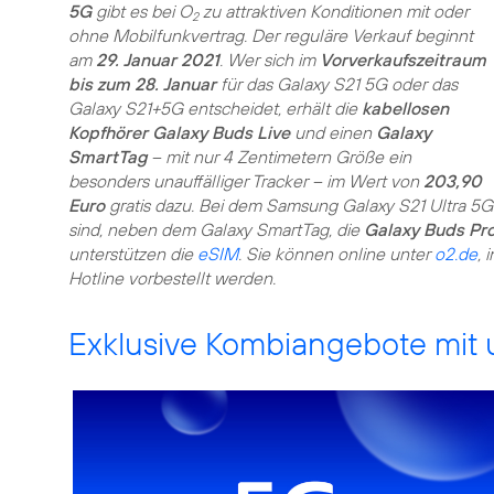
5G
gibt es bei O
zu attraktiven Konditionen mit oder
2
ohne Mobilfunkvertrag. Der reguläre Verkauf beginnt
am
29. Januar 2021
. Wer sich im
Vorverkaufszeitraum
bis zum 28. Januar
für das Galaxy S21 5G oder das
Galaxy S21+5G entscheidet, erhält die
kabellosen
Kopfhörer Galaxy Buds Live
und einen
Galaxy
SmartTag
– mit nur 4 Zentimetern Größe ein
besonders unauffälliger Tracker – im Wert von
203,90
Euro
gratis dazu. Bei dem Samsung Galaxy S21 Ultra 5G
sind, neben dem Galaxy SmartTag, die
Galaxy Buds Pr
unterstützen die
eSIM
. Sie können online unter
o2.de
, 
Hotline vorbestellt werden.
Exklusive Kombiangebote mit 