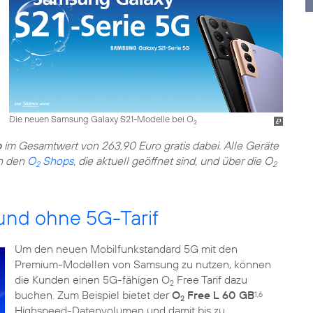
Die neuen Samsung Galaxy S21-Modelle bei O
2
o
im Gesamtwert von 263,90 Euro gratis dabei. Alle Geräte
in den
O
Shops
, die aktuell geöffnet sind, und über die O
2
2
und ohne 5G-Tarif
Um den neuen Mobilfunkstandard 5G mit den
Premium-Modellen von Samsung zu nutzen, können
die Kunden einen 5G-fähigen O
Free Tarif dazu
2
buchen. Zum Beispiel bietet der
O
Free L 60 GB
1,6
2
Highspeed-Datenvolumen und damit bis zu