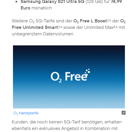
Samsung Galaxy S21 Ultra 5G
(128 GB) für
74,99
Euro
monatlich
Weitere O
5G-Tarife sind der
O
Free L Boost
der
O
2,6
2
2
2
Free Unlimited Smart
sowie der Unlimited Max
mit
3,6
4,6
unbegrenztem Datenvolumen.
O
Handytarife
2
Kunden, die noch keinen 5G-Tarif benötigen, erhalten
ebenfalls ein exklusives Angebot in Kombination mit