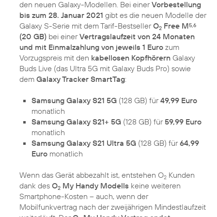
den neuen Galaxy-Modellen. Bei einer
Vorbestellung
bis zum 28. Januar 2021
gibt es die neuen Modelle der
Galaxy S-Serie mit dem Tarif-Bestseller
O
Free M
5,6
2
(20 GB)
bei einer
Vertragslaufzeit von 24 Monaten
und mit Einmalzahlung von jeweils 1 Euro
zum
Vorzugspreis mit den
kabellosen Kopfhörern
Galaxy
Buds Live (das Ultra 5G mit Galaxy Buds Pro) sowie
dem
Galaxy Tracker SmartTag
:
Samsung Galaxy S21 5G
(128 GB) für
49,99 Euro
monatlich
Samsung Galaxy S21+ 5G
(128 GB) für
59,99 Euro
monatlich
Samsung Galaxy S21 Ultra 5G
(128 GB) für
64,99
Euro
monatlich
Wenn das Gerät abbezahlt ist, entstehen O
Kunden
2
dank des
O
My Handy Modells
keine weiteren
2
Smartphone-Kosten – auch, wenn der
Mobilfunkvertrag nach der zweijährigen Mindestlaufzeit