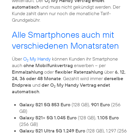
weiterläuft. Der
O
My Handy Vertrag endet
2
automatisch
und muss nicht gekündigt werden. Der
Kunde zahlt dann nur noch die monatliche Tarif-
Grundgebühr.
Alle Smartphones auch mit
verschiedenen Monatsraten
Über
O
My Handy
können Kunden ihr Smartphone
2
auch
ohne Mobilfunkvertrag
erwerben – per
Einmalzahlung
oder
flexibler Ratenzahlung
über
6, 12,
24, 36 oder 48 Monate
. Gezahlt wird immer
derselbe
Endpreis
und
der O
My Handy Vertrag endet
2
automatisch
.
Galaxy S21 5G 853 Euro
(128 GB),
901 Euro
(256
GB)
Galaxy S21+ 5G 1.045 Euro
(128 GB),
1.105 Euro
(256 GB)
Galaxy S21 Ultra 5G 1.249 Euro
(128 GB), 1.297 (256