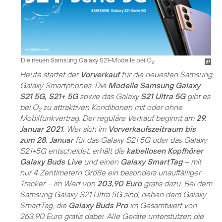
Die neuen Samsung Galaxy S21-Modelle bei O
2
Heute startet der
Vorverkauf
für die neuesten Samsung
Galaxy Smartphones. Die
Modelle Samsung Galaxy
S21 5G, S21+ 5G
sowie das Galaxy
S21 Ultra 5G
gibt es
bei O
zu attraktiven Konditionen mit oder ohne
2
Mobilfunkvertrag. Der reguläre Verkauf beginnt am
29.
Januar 2021
. Wer sich im
Vorverkaufszeitraum bis
zum 28. Januar
für das Galaxy S21 5G oder das Galaxy
S21+5G entscheidet, erhält die
kabellosen Kopfhörer
Galaxy Buds Live
und einen
Galaxy SmartTag
– mit
nur 4 Zentimetern Größe ein besonders unauffälliger
Tracker – im Wert von
203,90 Euro
gratis dazu. Bei dem
Samsung Galaxy S21 Ultra 5G sind, neben dem Galaxy
SmartTag, die
Galaxy Buds Pro
im Gesamtwert von
263,90 Euro gratis dabei. Alle Geräte unterstützen die