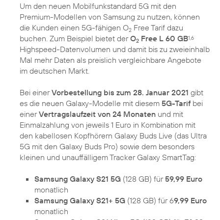
Um den neuen Mobilfunkstandard 5G mit den
Premium-Modellen von Samsung zu nutzen, können
die Kunden einen 5G-fähigen O
Free Tarif dazu
2
buchen. Zum Beispiel bietet der
O
Free L 60 GB
1,6
2
Highspeed-Datenvolumen und damit bis zu zweieinhalb
Mal mehr Daten als preislich vergleichbare Angebote
im deutschen Markt.
Bei einer
Vorbestellung bis zum 28. Januar 2021
gibt
es die neuen Galaxy-Modelle mit diesem
5G-Tarif
bei
einer
Vertragslaufzeit von 24 Monaten
und mit
Einmalzahlung von jeweils 1 Euro in Kombination mit
den kabellosen Kopfhörern Galaxy Buds Live (das Ultra
5G mit den Galaxy Buds Pro) sowie dem besonders
kleinen und unauffälligem Tracker Galaxy SmartTag:
Samsung Galaxy S21 5G
(128 GB) für
59,99 Euro
monatlich
Samsung Galaxy S21+ 5G
(128 GB) für 6
9,99 Euro
monatlich