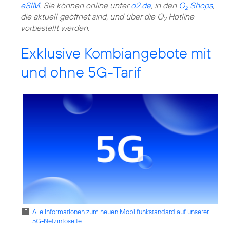
eSIM
. Sie können online unter
o2.de
, in den
O
Shops
,
2
die aktuell geöffnet sind, und über die O
Hotline
2
vorbestellt werden.
Exklusive Kombiangebote mit
und ohne 5G-Tarif
Alle Informationen zum neuen Mobilfunkstandard auf unserer
5G-Netzinfoseite.