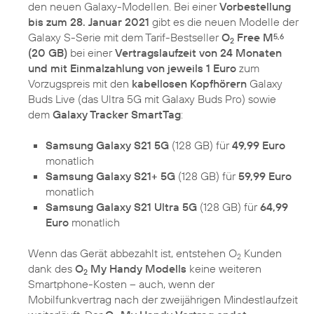
den neuen Galaxy-Modellen. Bei einer
Vorbestellung
bis zum 28. Januar 2021
gibt es die neuen Modelle der
Galaxy S-Serie mit dem Tarif-Bestseller
O
Free M
5,6
2
(20 GB)
bei einer
Vertragslaufzeit von 24 Monaten
und mit Einmalzahlung von jeweils 1 Euro
zum
Vorzugspreis mit den
kabellosen Kopfhörern
Galaxy
Buds Live (das Ultra 5G mit Galaxy Buds Pro) sowie
dem
Galaxy Tracker SmartTag
:
Samsung Galaxy S21 5G
(128 GB) für
49,99 Euro
monatlich
Samsung Galaxy S21+ 5G
(128 GB) für
59,99 Euro
monatlich
Samsung Galaxy S21 Ultra 5G
(128 GB) für
64,99
Euro
monatlich
Wenn das Gerät abbezahlt ist, entstehen O
Kunden
2
dank des
O
My Handy Modells
keine weiteren
2
Smartphone-Kosten – auch, wenn der
Mobilfunkvertrag nach der zweijährigen Mindestlaufzeit