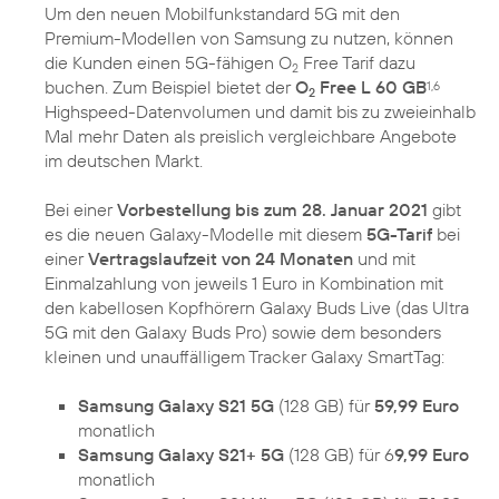
Um den neuen Mobilfunkstandard 5G mit den
Premium-Modellen von Samsung zu nutzen, können
die Kunden einen 5G-fähigen O
Free Tarif dazu
2
buchen. Zum Beispiel bietet der
O
Free L 60 GB
1,6
2
Highspeed-Datenvolumen und damit bis zu zweieinhalb
Mal mehr Daten als preislich vergleichbare Angebote
im deutschen Markt.
Bei einer
Vorbestellung bis zum 28. Januar 2021
gibt
es die neuen Galaxy-Modelle mit diesem
5G-Tarif
bei
einer
Vertragslaufzeit von 24 Monaten
und mit
Einmalzahlung von jeweils 1 Euro in Kombination mit
den kabellosen Kopfhörern Galaxy Buds Live (das Ultra
5G mit den Galaxy Buds Pro) sowie dem besonders
kleinen und unauffälligem Tracker Galaxy SmartTag:
Samsung Galaxy S21 5G
(128 GB) für
59,99 Euro
monatlich
Samsung Galaxy S21+ 5G
(128 GB) für 6
9,99 Euro
monatlich