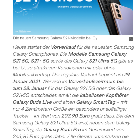
Die neuen Samsung Galaxy S21-Modelle bei O
2
Heute startet der
Vorverkauf
für die neuesten Samsung
Galaxy Smartphones. Die
Modelle Samsung Galaxy
S21 5G, S21+ 5G
sowie das Galaxy
S21 Ultra 5G
gibt es
bei O
zu attraktiven Konditionen mit oder ohne
2
Mobilfunkvertrag. Der reguläre Verkauf beginnt am
29.
Januar 2021
. Wer sich im
Vorverkaufszeitraum bis
zum 28. Januar
für das Galaxy S21 5G oder das Galaxy
S21+5G entscheidet, erhält die
kabellosen Kopfhörer
Galaxy Buds Live
und einen
Galaxy SmartTag
– mit
nur 4 Zentimetern Größe ein besonders unauffälliger
Tracker – im Wert von
203,90 Euro
gratis dazu. Bei dem
Samsung Galaxy S21 Ultra 5G sind, neben dem Galaxy
SmartTag, die
Galaxy Buds Pro
im Gesamtwert von
263,90 Euro gratis dabei. Alle Geräte unterstützen die