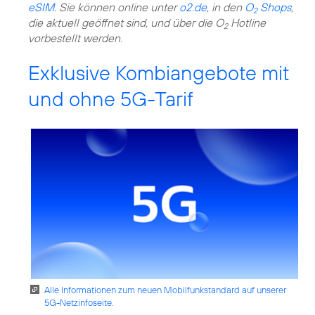
eSIM
. Sie können online unter
o2.de
, in den
O
Shops
,
2
die aktuell geöffnet sind, und über die O
Hotline
2
vorbestellt werden.
Exklusive Kombiangebote mit
und ohne 5G-Tarif
Alle Informationen zum neuen Mobilfunkstandard auf unserer
5G-Netzinfoseite.