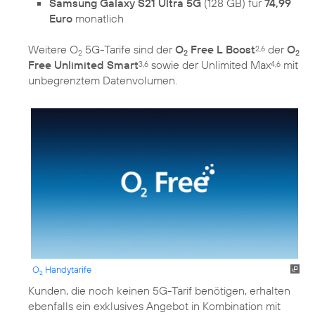
Samsung Galaxy S21 Ultra 5G
(128 GB) für
74,99
Euro
monatlich
Weitere O
5G-Tarife sind der
O
Free L Boost
der
O
2,6
2
2
2
Free Unlimited Smart
sowie der Unlimited Max
mit
3,6
4,6
unbegrenztem Datenvolumen.
O
Handytarife
2
Kunden, die noch keinen 5G-Tarif benötigen, erhalten
ebenfalls ein exklusives Angebot in Kombination mit