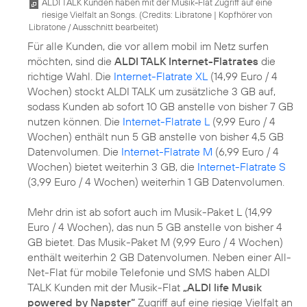
ALDI TALK Kunden haben mit der Musik-Flat Zugriff auf eine
riesige Vielfalt an Songs. (
Credits: Libratone
|
Kopfhörer von
Libratone / Ausschnitt bearbeitet
)
Für alle Kunden, die vor allem mobil im Netz surfen
möchten, sind die
ALDI TALK Internet-Flatrates
die
richtige Wahl. Die
Internet-Flatrate XL
(14,99 Euro / 4
Wochen) stockt ALDI TALK um zusätzliche 3 GB auf,
sodass Kunden ab sofort 10 GB anstelle von bisher 7 GB
nutzen können. Die
Internet-Flatrate L
(9,99 Euro / 4
Wochen) enthält nun 5 GB anstelle von bisher 4,5 GB
Datenvolumen. Die
Internet-Flatrate M
(6,99 Euro / 4
Wochen) bietet weiterhin 3 GB, die
Internet-Flatrate S
(3,99 Euro / 4 Wochen) weiterhin 1 GB Datenvolumen.
Mehr drin ist ab sofort auch im Musik-Paket L (14,99
Euro / 4 Wochen), das nun 5 GB anstelle von bisher 4
GB bietet. Das Musik-Paket M (9,99 Euro / 4 Wochen)
enthält weiterhin 2 GB Datenvolumen. Neben einer All-
Net-Flat für mobile Telefonie und SMS haben ALDI
TALK Kunden mit der Musik-Flat
„ALDI life Musik
powered by Napster“
Zugriff auf eine riesige Vielfalt an