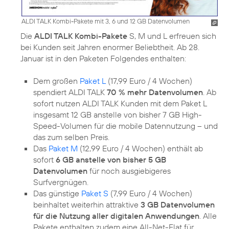
ALDI TALK Kombi-Pakete mit 3, 6 und 12 GB Datenvolumen
Die
ALDI TALK Kombi-Pakete
S, M und L erfreuen sich
bei Kunden seit Jahren enormer Beliebtheit. Ab 28.
Januar ist in den Paketen Folgendes enthalten:
Dem großen
Paket L
(17,99 Euro / 4 Wochen)
spendiert ALDI TALK
70 % mehr Datenvolumen
. Ab
sofort nutzen ALDI TALK Kunden mit dem Paket L
insgesamt 12 GB anstelle von bisher 7 GB High-
Speed-Volumen für die mobile Datennutzung – und
das zum selben Preis.
Das
Paket M
(12,99 Euro / 4 Wochen) enthält ab
sofort
6 GB anstelle von bisher 5 GB
Datenvolumen
für noch ausgiebigeres
Surfvergnügen.
Das günstige
Paket S
(7,99 Euro / 4 Wochen)
beinhaltet weiterhin attraktive
3 GB Datenvolumen
für die Nutzung aller digitalen Anwendungen
. Alle
Pakete enthalten zudem eine All-Net-Flat für