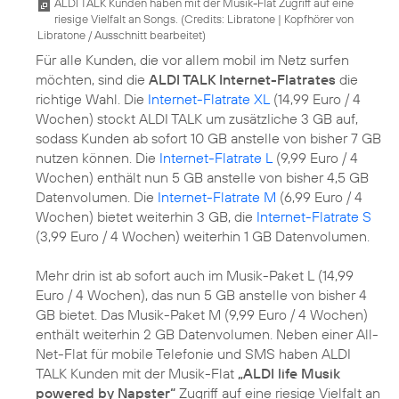
ALDI TALK Kunden haben mit der Musik-Flat Zugriff auf eine
riesige Vielfalt an Songs. (
Credits: Libratone
|
Kopfhörer von
Libratone / Ausschnitt bearbeitet
)
Für alle Kunden, die vor allem mobil im Netz surfen
möchten, sind die
ALDI TALK Internet-Flatrates
die
richtige Wahl. Die
Internet-Flatrate XL
(14,99 Euro / 4
Wochen) stockt ALDI TALK um zusätzliche 3 GB auf,
sodass Kunden ab sofort 10 GB anstelle von bisher 7 GB
nutzen können. Die
Internet-Flatrate L
(9,99 Euro / 4
Wochen) enthält nun 5 GB anstelle von bisher 4,5 GB
Datenvolumen. Die
Internet-Flatrate M
(6,99 Euro / 4
Wochen) bietet weiterhin 3 GB, die
Internet-Flatrate S
(3,99 Euro / 4 Wochen) weiterhin 1 GB Datenvolumen.
Mehr drin ist ab sofort auch im Musik-Paket L (14,99
Euro / 4 Wochen), das nun 5 GB anstelle von bisher 4
GB bietet. Das Musik-Paket M (9,99 Euro / 4 Wochen)
enthält weiterhin 2 GB Datenvolumen. Neben einer All-
Net-Flat für mobile Telefonie und SMS haben ALDI
TALK Kunden mit der Musik-Flat
„ALDI life Musik
powered by Napster“
Zugriff auf eine riesige Vielfalt an