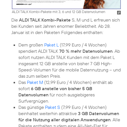
ALDI TALK Kombi-Pakete mit 3, 6 und 12 GB Datenvolumen
Die
ALDI TALK Kombi-Pakete
S, M und L erfreuen sich
bei Kunden seit Jahren enormer Beliebtheit. Ab 28.
Januar ist in den Paketen Folgendes enthalten:
Dem großen
Paket L
(17,99 Euro / 4 Wochen)
spendiert ALDI TALK
70 % mehr Datenvolumen
. Ab
sofort nutzen ALDI TALK Kunden mit dem Paket L
insgesamt 12 GB anstelle von bisher 7 GB High-
Speed-Volumen für die mobile Datennutzung – und
das zum selben Preis.
Das
Paket M
(12,99 Euro / 4 Wochen) enthält ab
sofort
6 GB anstelle von bisher 5 GB
Datenvolumen
für noch ausgiebigeres
Surfvergnügen.
Das günstige
Paket S
(7,99 Euro / 4 Wochen)
beinhaltet weiterhin attraktive
3 GB Datenvolumen
für die Nutzung aller digitalen Anwendungen
. Alle
Pakete enthalten zudem eine All-Net-Flat für