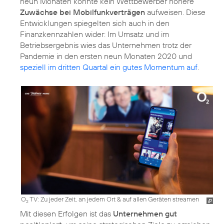
neun Monaten konnte kein Wettbewerber höhere
Zuwächse bei Mobilfunkverträgen
aufweisen. Diese
Entwicklungen spiegelten sich auch in den
Finanzkennzahlen wider: Im Umsatz und im
Betriebsergebnis wies das Unternehmen trotz der
Pandemie in den ersten neun Monaten 2020 und
speziell im dritten Quartal ein gutes Momentum auf
.
O
TV: Zu jeder Zeit, an jedem Ort & auf allen Geräten streamen
2
Mit diesen Erfolgen ist das
Unternehmen gut