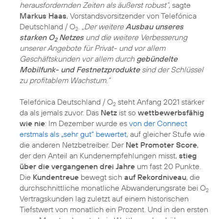
herausfordernden Zeiten als äußerst robust“
, sagte
Markus Haas
, Vorstandsvorsitzender von Telefónica
Deutschland / O
.
„Der weitere
Ausbau unseres
2
starken O
Netzes
und die weitere Verbesserung
2
unserer Angebote für Privat- und vor allem
Geschäftskunden vor allem durch
gebündelte
Mobilfunk- und Festnetzprodukte
sind der Schlüssel
zu profitablem Wachstum.“
Telefónica Deutschland / O
steht Anfang 2021 stärker
2
da als jemals zuvor. Das
Netz
ist so
wettbewerbsfähig
wie nie
: Im Dezember wurde es
von der Connect
erstmals als „sehr gut“ bewertet
, auf gleicher Stufe wie
die anderen Netzbetreiber. Der
Net Promoter Score
,
der den Anteil an Kundenempfehlungen misst,
stieg
über die vergangenen drei Jahre
um fast 20 Punkte.
Die
Kundentreue
bewegt sich
auf Rekordniveau
, die
durchschnittliche monatliche Abwanderungsrate bei O
2
Vertragskunden lag zuletzt auf einem historischen
Tiefstwert von monatlich ein Prozent. Und in den ersten