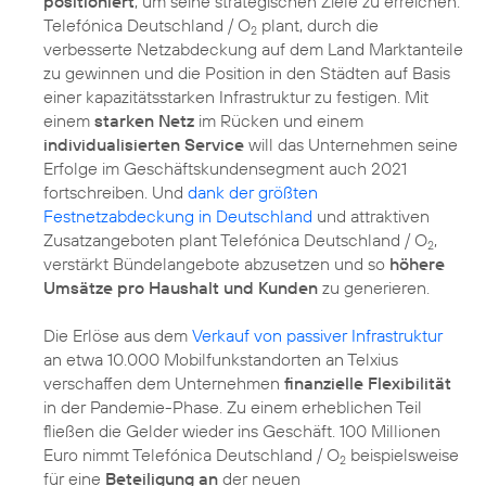
positioniert
, um seine strategischen Ziele zu erreichen.
Telefónica Deutschland / O
plant, durch die
2
verbesserte Netzabdeckung auf dem Land Marktanteile
zu gewinnen und die Position in den Städten auf Basis
einer kapazitätsstarken Infrastruktur zu festigen. Mit
einem
starken Netz
im Rücken und einem
individualisierten Service
will das Unternehmen seine
Erfolge im Geschäftskundensegment auch 2021
fortschreiben. Und
dank der größten
Festnetzabdeckung in Deutschland
und attraktiven
Zusatzangeboten plant Telefónica Deutschland / O
,
2
verstärkt Bündelangebote abzusetzen und so
höhere
Umsätze pro Haushalt und Kunden
zu generieren.
Die Erlöse aus dem
Verkauf von passiver Infrastruktur
an etwa 10.000 Mobilfunkstandorten an Telxius
verschaffen dem Unternehmen
finanzielle Flexibilität
in der Pandemie-Phase. Zu einem erheblichen Teil
fließen die Gelder wieder ins Geschäft. 100 Millionen
Euro nimmt Telefónica Deutschland / O
beispielsweise
2
für eine
Beteiligung an
der neuen