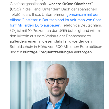
Glasfasergesellschaft
„Unsere Grüne Glasfaser“
(UGG)
in die Hand. Unter dem Dach der spanischen
Telefónica will das Unternehmen
gemeinsam mit der
Allianz Glasfaser in Deutschland im Volumen von über
fünf Milliarden Euro ausbauen
. Telefónica Deutschland
/ O
ist mit 10 Prozent an der UGG beteiligt und will mit
2
den Mitteln aus dem Verkauf der Dachstandorte
außerdem einen in diesem Jahr fällig werdenden
Schuldschein in Höhe von 500 Millionen Euro ablösen
und
für künftige Frequenzzahlungen vorsorgen
.