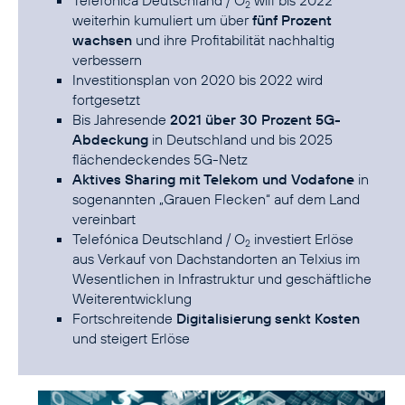
Telefónica Deutschland / O
will bis 2022
2
weiterhin kumuliert um über
fünf Prozent
wachsen
und ihre Profitabilität nachhaltig
verbessern
Investitionsplan von 2020 bis 2022 wird
fortgesetzt
Bis Jahresende
2021 über 30 Prozent 5G-
Abdeckung
in Deutschland und bis 2025
flächendeckendes 5G-Netz
Aktives Sharing mit Telekom und Vodafone
in
sogenannten „Grauen Flecken“ auf dem Land
vereinbart
Telefónica Deutschland / O
investiert Erlöse
2
aus Verkauf von Dachstandorten an Telxius im
Wesentlichen in Infrastruktur und geschäftliche
Weiterentwicklung
Fortschreitende
Digitalisierung senkt Kosten
und steigert Erlöse