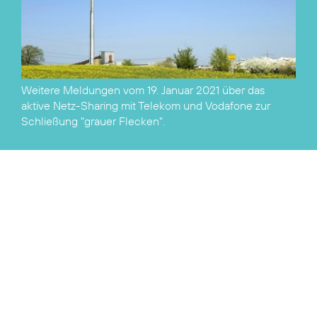
Weitere Meldungen vom 19. Januar 2021 über das
aktive Netz-Sharing mit
Telekom
und
Vodafone
zur
Schließung "grauer Flecken".