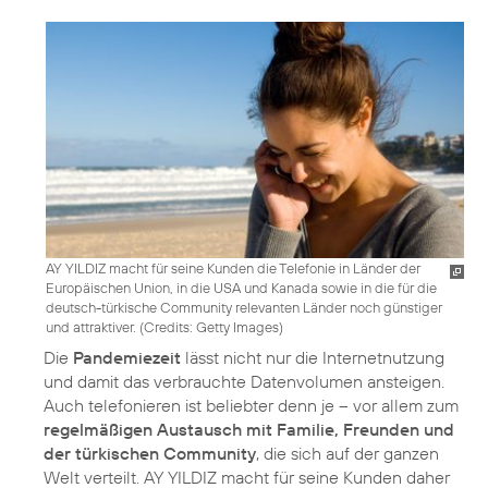
AY YILDIZ macht für seine Kunden die Telefonie in Länder der
Europäischen Union, in die USA und Kanada sowie in die für die
deutsch-türkische Community relevanten Länder noch günstiger
und attraktiver. (
Credits: Getty Images
)
Die
Pandemiezeit
lässt nicht nur die Internetnutzung
und damit das verbrauchte Datenvolumen ansteigen.
Auch telefonieren ist beliebter denn je – vor allem zum
regelmäßigen Austausch mit Familie, Freunden und
der türkischen Community
, die sich auf der ganzen
Welt verteilt. AY YILDIZ macht für seine Kunden daher