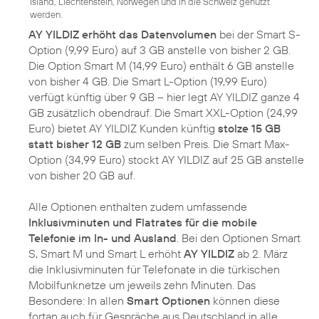
Island, Liechtenstein, Norwegen und in die Schweiz genutzt
werden.
AY YILDIZ erhöht das Datenvolumen
bei der Smart S-
Option (9,99 Euro) auf 3 GB anstelle von bisher 2 GB.
Die Option Smart M (14,99 Euro) enthält 6 GB anstelle
von bisher 4 GB. Die Smart L-Option (19,99 Euro)
verfügt künftig über 9 GB – hier legt AY YILDIZ ganze 4
GB zusätzlich obendrauf. Die Smart XXL-Option (24,99
Euro) bietet AY YILDIZ Kunden künftig
stolze 15 GB
statt bisher 12 GB
zum selben Preis. Die Smart Max-
Option (34,99 Euro) stockt AY YILDIZ auf 25 GB anstelle
von bisher 20 GB auf.
Alle Optionen enthalten zudem umfassende
Inklusivminuten und Flatrates für die mobile
Telefonie im In- und Ausland
. Bei den Optionen Smart
S, Smart M und Smart L erhöht
AY YILDIZ
ab 2. März
die Inklusivminuten für Telefonate in die türkischen
Mobilfunknetze um jeweils zehn Minuten. Das
Besondere: In allen
Smart Optionen
können diese
fortan auch für Gespräche aus Deutschland in alle