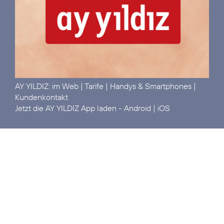
AY YILDIZ:
im Web
|
Tarife
|
Handys & Smartphones
|
Kundenkontakt
Jetzt die AY YILDIZ App laden -
Android
|
iOS