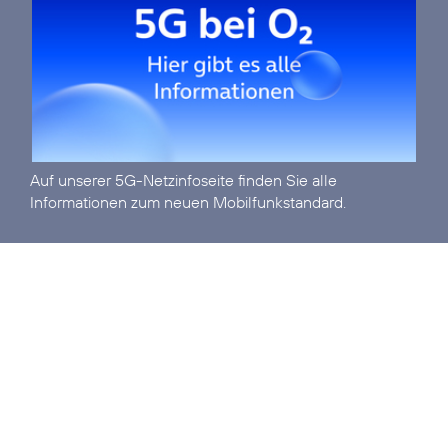
Auf unserer
5G-Netzinfoseite
finden Sie alle
Informationen zum neuen Mobilfunkstandard.