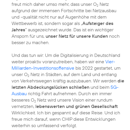
freut mich daher umso mehr, dass unser O
Netz
2
aufgrund der immensen Fortschritte bei Netzausbau
und -qualität nicht nur auf Augenhöhe mit dem
Wettbewerb ist, sondern sogar als „
Aufsteiger des
Jahres
“ ausgezeichnet wurde. Das ist ein wichtiger
Ansporn für uns,
unser Netz für unsere Kunden
noch
besser zu machen.
Und das tun wir: Um die Digitalisierung in Deutschland
weiter proaktiv voranzutreiben, haben wir eine
Vier-
Milliarden-Investitionsoffensive
bis 2022 gestartet, um
unser O
Netz in Städten, auf dem Land und entlang
2
von Verkehrswegen kräftig auszubauen. Wir werden
die
letzten Abdeckungslücken schließen
und beim
5G-
Ausbau
richtig Fahrt aufnehmen. Durch ein immer
besseres O
Netz wird unsere Vision einer rundum
2
vernetzten,
lebenswerten und grünen Gesellschaft
Wirklichkeit. Ich bin gespannt auf diese Reise. Und ich
freue mich darauf, wenn CHIP diese Entwicklungen
weiterhin so umfassend verfolgt.