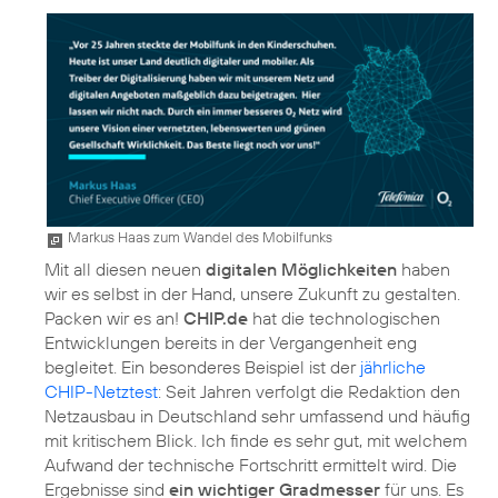
Markus Haas zum Wandel des Mobilfunks
Mit all diesen neuen
digitalen Möglichkeiten
haben
wir es selbst in der Hand, unsere Zukunft zu gestalten.
Packen wir es an!
CHIP.de
hat die technologischen
Entwicklungen bereits in der Vergangenheit eng
begleitet. Ein besonderes Beispiel ist der
jährliche
CHIP-Netztest
: Seit Jahren verfolgt die Redaktion den
Netzausbau in Deutschland sehr umfassend und häufig
mit kritischem Blick. Ich finde es sehr gut, mit welchem
Aufwand der technische Fortschritt ermittelt wird. Die
Ergebnisse sind
ein wichtiger Gradmesser
für uns. Es