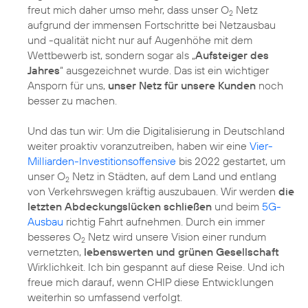
freut mich daher umso mehr, dass unser O
Netz
2
aufgrund der immensen Fortschritte bei Netzausbau
und -qualität nicht nur auf Augenhöhe mit dem
Wettbewerb ist, sondern sogar als „
Aufsteiger des
Jahres
“ ausgezeichnet wurde. Das ist ein wichtiger
Ansporn für uns,
unser Netz für unsere Kunden
noch
besser zu machen.
Und das tun wir: Um die Digitalisierung in Deutschland
weiter proaktiv voranzutreiben, haben wir eine
Vier-
Milliarden-Investitionsoffensive
bis 2022 gestartet, um
unser O
Netz in Städten, auf dem Land und entlang
2
von Verkehrswegen kräftig auszubauen. Wir werden
die
letzten Abdeckungslücken schließen
und beim
5G-
Ausbau
richtig Fahrt aufnehmen. Durch ein immer
besseres O
Netz wird unsere Vision einer rundum
2
vernetzten,
lebenswerten und grünen Gesellschaft
Wirklichkeit. Ich bin gespannt auf diese Reise. Und ich
freue mich darauf, wenn CHIP diese Entwicklungen
weiterhin so umfassend verfolgt.