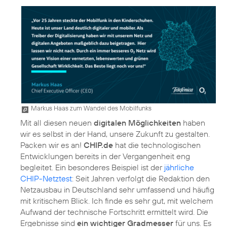
Markus Haas zum Wandel des Mobilfunks
Mit all diesen neuen
digitalen Möglichkeiten
haben
wir es selbst in der Hand, unsere Zukunft zu gestalten.
Packen wir es an!
CHIP.de
hat die technologischen
Entwicklungen bereits in der Vergangenheit eng
begleitet. Ein besonderes Beispiel ist der
jährliche
CHIP-Netztest
: Seit Jahren verfolgt die Redaktion den
Netzausbau in Deutschland sehr umfassend und häufig
mit kritischem Blick. Ich finde es sehr gut, mit welchem
Aufwand der technische Fortschritt ermittelt wird. Die
Ergebnisse sind
ein wichtiger Gradmesser
für uns. Es