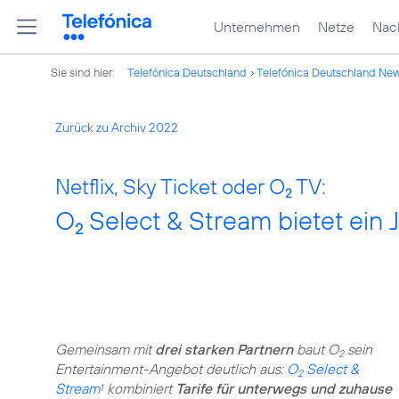
Unternehmen
Netze
Nach
Sie sind hier:
Telefónica Deutschland
Telefónica Deutschland Ne
Zurück zu Archiv 2022
Netflix, Sky Ticket oder O
TV:
2
O
Select & Stream bietet ein 
2
Gemeinsam mit
drei starken Partnern
baut O
sein
2
Entertainment-Angebot deutlich aus:
O
Select &
2
Stream
kombiniert
Tarife für unterwegs und zuhause
1