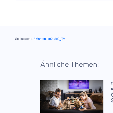
Schlagworte:
#Marken
,
#o2
,
#o2_TV
Ähnliche Themen:
1
N