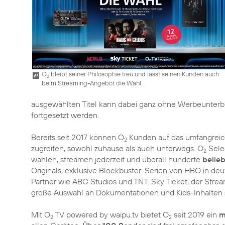
O
bleibt seiner Philosophie treu und lässt seinen Kunden auch
2
beim Streaming-Angebot die Wahl.
ausgewählten Titel kann dabei ganz ohne Werbeunterbr
fortgesetzt werden.
Bereits seit 2017 können O
Kunden auf das umfangreic
2
zugreifen, sowohl zuhause als auch unterwegs. O
Selec
2
wählen, streamen jederzeit und überall hunderte
belieb
Originals, exklusive Blockbuster-Serien von HBO in deu
Partner wie ABC Studios und TNT. Sky Ticket, der Stre
große Auswahl an Dokumentationen und Kids-Inhalten s
Mit O
TV powered by waipu.tv bietet O
seit 2019 ein
m
2
2