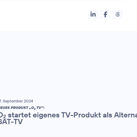
7. September 2024
EUES PRODUKT „O
TV“:
2
O
startet eigenes TV-Produkt als Altern
2
SAT-TV