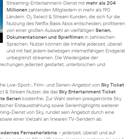
Streaming-Entertainment-Dienst mit
mehr als 204
Millionen
zahlenden Mitgliedern in mehr als 190
Ländern. O
Select & Stream Kunden, die sich für die
2
Nutzung des Netflix Basis Abos entscheiden, profitieren
von einer großen Auswahl an vielfältigen
Serien,
Dokumentationen und Spielfilmen
in zahlreichen
Sprachen. Nutzer können die Inhalte jederzeit, überall
und mit fast jedem beliebigen internetfähigen Endgerät
unbegrenzt streamen. Die Wiedergabe der
echungen jederzeit gestartet, unterbrochen und
he Live-Sport-, Film- und Serien-Angebot von
Sky Ticket
t & Stream Nutzer, die das
Sky Entertainment Ticket
te Serien
kostenfrei. Zur Wahl stehen preisgekrönte Sky
tscher Erstausstrahlung sowie Serienhighlights weiterer
aming-Dienst von Sky, rundet sein Angebot durch eine
owie einer Vielzahl an linearen TV-Sendern ab.
odernes Fernseherlebnis
– jederzeit, überall und auf