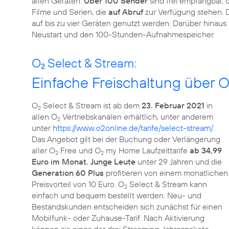
allen Geräten.
Über 100 Sender
sind frei empfangbar,
Filme und Serien, die
auf Abruf
zur Verfügung stehen. 
auf bis zu vier Geräten genutzt werden. Darüber hinau
Neustart und den 100-Stunden-Aufnahmespeicher.
O
Select & Stream:
2
Einfache Freischaltung über 
O
Select & Stream ist ab dem
23. Februar 2021
in
2
allen O
Vertriebskanälen erhältlich, unter anderem
2
unter
https://www.o2online.de/tarife/select-stream/
.
Das Angebot gilt bei der Buchung oder Verlängerung
aller O
Free und O
my Home Laufzeittarife
ab 34,99
2
2
Euro im Monat. Junge Leute
unter 29 Jahren und die
Generation 60 Plus
profitieren von einem monatlichen
Preisvorteil von 10 Euro. O
Select & Stream kann
2
einfach und bequem bestellt werden: Neu- und
Bestandskunden entscheiden sich zunächst für einen
Mobilfunk- oder Zuhause-Tarif. Nach Aktivierung