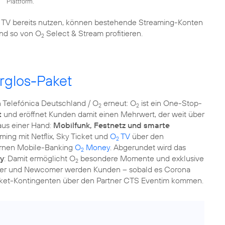
Plattform.
TV bereits nutzen, können bestehende Streaming-Konten
und so von O
Select & Stream profitieren.
2
rglos-Paket
 Telefónica Deutschland / O
erneut: O
ist ein One-Stop-
2
2
t
und eröffnet Kunden damit einen Mehrwert, der weit über
aus einer Hand:
Mobilfunk, Festnetz und smarte
ng mit Netflix, Sky Ticket und
O
TV
über den
2
rnen Mobile-Banking
O
Money
. Abgerundet wird das
2
ty
: Damit ermöglicht O
besondere Momente und exklusive
2
stler und Newcomer werden Kunden – sobald es Corona
icket-Kontingenten über den Partner CTS Eventim kommen.