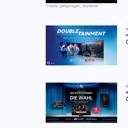
Credits: gettyimages / skynesher
0
0
A