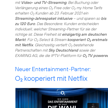
mit
Video- und TV-Streaming
. Bei Buchung oder
Verlängerung eines O
Free oder O
my Home Tarifs
2
2
erhalten O
Kunden ab 23. Februar 2021 ein
2
Streaming-Jahrespaket inklusive
– und sparen so
bis
zu 120 Euro
. Das Besondere: Kunden entscheiden
individuell, welcher Streaming-Partner für sie der
richtige ist. Diese Freiheit ist
einzigartig am deutschen
Markt
. Für O
Select & Stream
kooperiert O
erstmals
2
2
mit Netflix
. Gleichzeitig vertieft O
bestehende
2
Partnerschaften mit
Sky Deutschland
sowie der
EXARING AG, die die IPTV-Plattform für
O
TV powered
2
Neuer Entertainment-Partner:
O
kooperiert mit Netflix
2