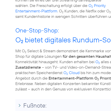
können sie eines der drei Streaming-Jahrespakete
wählen. Die Freischaltung erfolgt über die
O
Priority
2
Entertainment-Plattform
. O
Kunden, die Netflix oder O
2
2
samt Kundenhistorie in wenigen Schritten überführen 
One-Stop-Shop:
O
bietet digitales Rundum-So
2
Mit O
Select & Stream demonstriert die Kernmarke von
2
Shop für digitale Lösungen
für den gesamten Haushal
Konnektivität hinausgeht. Kunden erhalten bei
O
alles 
2
Zusatzdienste
– von TV- und Video-on-Demand-Streami
praktischen Speicherdienst
O
Cloud
bis hin zum mode
2
Angebot durch die
Entertainment-Plattform O
Priori
2
Erlebnisse. Neben digitalen Konzerten bekannter Kün
zulässt – auch in den Genuss von exklusiven Konzertt
Fußnote: