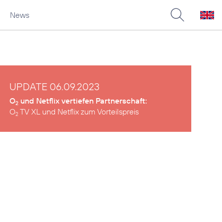
News
UPDATE 06.09.2023
O
und Netflix vertiefen Partnerschaft:
2
O
TV XL und Netflix zum Vorteilspreis
2