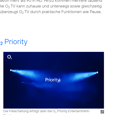
 davon mehr als 90 in HD. Hinzu kommen mehrere tausend
Die O
TV kann zuhause und unterwegs sowie gleichzeitig
2
s überzeugt O
TV durch praktische Funktionen wie Pause,
2
O
Priority
2
Die Freischaltung erfolgt über die O
Priority Entertainment-
2