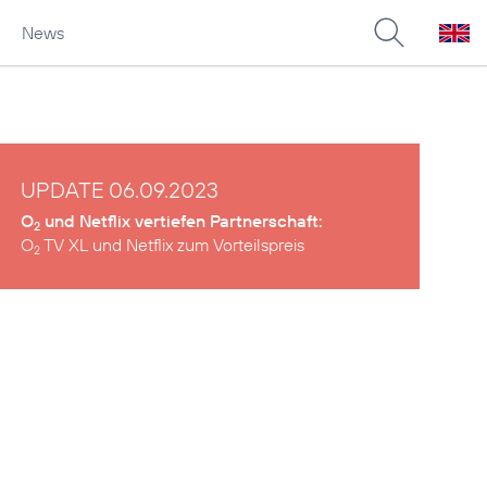
News
UPDATE 06.09.2023
O
und Netflix vertiefen Partnerschaft:
2
O
TV XL und Netflix zum Vorteilspreis
2