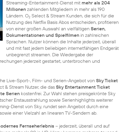
Streaming-Entertainment-Dienst mit
mehr als 204
Millionen
zahlenden Mitgliedern in mehr als 190
Ländern. O
Select & Stream Kunden, die sich für die
2
Nutzung des Netflix Basis Abos entscheiden, profitieren
von einer großen Auswahl an vielfältigen
Serien,
Dokumentationen und Spielfilmen
in zahlreichen
Sprachen. Nutzer können die Inhalte jederzeit, überall
und mit fast jedem beliebigen internetfähigen Endgerät
unbegrenzt streamen. Die Wiedergabe der
echungen jederzeit gestartet, unterbrochen und
he Live-Sport-, Film- und Serien-Angebot von
Sky Ticket
t & Stream Nutzer, die das
Sky Entertainment Ticket
te Serien
kostenfrei. Zur Wahl stehen preisgekrönte Sky
tscher Erstausstrahlung sowie Serienhighlights weiterer
aming-Dienst von Sky, rundet sein Angebot durch eine
owie einer Vielzahl an linearen TV-Sendern ab.
odernes Fernseherlebnis
– jederzeit, überall und auf