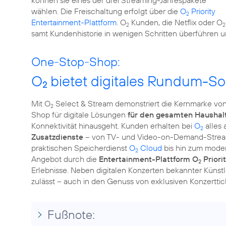
können sie eines der drei Streaming-Jahrespakete
wählen. Die Freischaltung erfolgt über die
O
Priority
2
Entertainment-Plattform
. O
Kunden, die Netflix oder O
2
2
samt Kundenhistorie in wenigen Schritten überführen 
One-Stop-Shop:
O
bietet digitales Rundum-So
2
Mit O
Select & Stream demonstriert die Kernmarke von
2
Shop für digitale Lösungen
für den gesamten Haushal
Konnektivität hinausgeht. Kunden erhalten bei
O
alles 
2
Zusatzdienste
– von TV- und Video-on-Demand-Streami
praktischen Speicherdienst
O
Cloud
bis hin zum mode
2
Angebot durch die
Entertainment-Plattform O
Priori
2
Erlebnisse. Neben digitalen Konzerten bekannter Kün
zulässt – auch in den Genuss von exklusiven Konzertt
Fußnote: