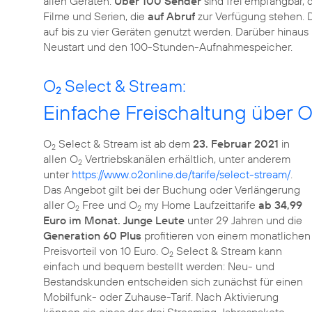
allen Geräten.
Über 100 Sender
sind frei empfangbar,
Filme und Serien, die
auf Abruf
zur Verfügung stehen. 
auf bis zu vier Geräten genutzt werden. Darüber hinau
Neustart und den 100-Stunden-Aufnahmespeicher.
O
Select & Stream:
2
Einfache Freischaltung über 
O
Select & Stream ist ab dem
23. Februar 2021
in
2
allen O
Vertriebskanälen erhältlich, unter anderem
2
unter
https://www.o2online.de/tarife/select-stream/
.
Das Angebot gilt bei der Buchung oder Verlängerung
aller O
Free und O
my Home Laufzeittarife
ab 34,99
2
2
Euro im Monat. Junge Leute
unter 29 Jahren und die
Generation 60 Plus
profitieren von einem monatlichen
Preisvorteil von 10 Euro. O
Select & Stream kann
2
einfach und bequem bestellt werden: Neu- und
Bestandskunden entscheiden sich zunächst für einen
Mobilfunk- oder Zuhause-Tarif. Nach Aktivierung