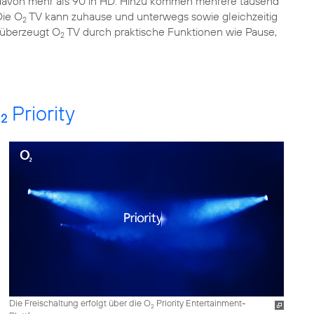
 davon mehr als 90 in HD. Hinzu kommen mehrere tausend
Die O
TV kann zuhause und unterwegs sowie gleichzeitig
2
s überzeugt O
TV durch praktische Funktionen wie Pause,
2
O
Priority
2
Die Freischaltung erfolgt über die O
Priority Entertainment-
2