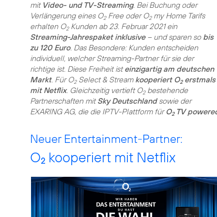
mit
Video- und TV-Streaming
. Bei Buchung oder
Verlängerung eines O
Free oder O
my Home Tarifs
2
2
erhalten O
Kunden ab 23. Februar 2021 ein
2
Streaming-Jahrespaket inklusive
– und sparen so
bis
zu 120 Euro
. Das Besondere: Kunden entscheiden
individuell, welcher Streaming-Partner für sie der
richtige ist. Diese Freiheit ist
einzigartig am deutschen
Markt
. Für O
Select & Stream
kooperiert O
erstmals
2
2
mit Netflix
. Gleichzeitig vertieft O
bestehende
2
Partnerschaften mit
Sky Deutschland
sowie der
EXARING AG, die die IPTV-Plattform für
O
TV powered
2
Neuer Entertainment-Partner:
O
kooperiert mit Netflix
2