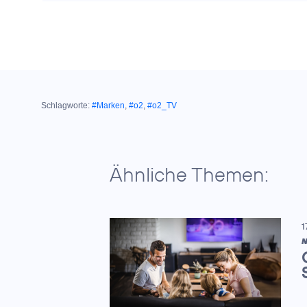
Schlagworte:
#Marken
,
#o2
,
#o2_TV
Ähnliche Themen:
1
N