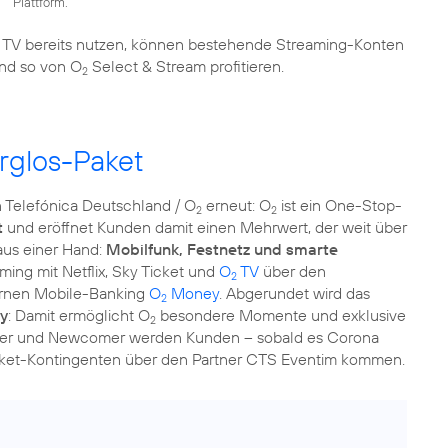
Plattform.
TV bereits nutzen, können bestehende Streaming-Konten
und so von O
Select & Stream profitieren.
2
rglos-Paket
 Telefónica Deutschland / O
erneut: O
ist ein One-Stop-
2
2
t
und eröffnet Kunden damit einen Mehrwert, der weit über
aus einer Hand:
Mobilfunk, Festnetz und smarte
ng mit Netflix, Sky Ticket und
O
TV
über den
2
rnen Mobile-Banking
O
Money
. Abgerundet wird das
2
ty
: Damit ermöglicht O
besondere Momente und exklusive
2
stler und Newcomer werden Kunden – sobald es Corona
icket-Kontingenten über den Partner CTS Eventim kommen.