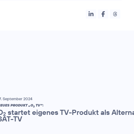
7. September 2024
EUES PRODUKT „O
TV“:
2
O
startet eigenes TV-Produkt als Altern
2
SAT-TV