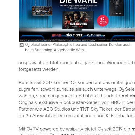
O
bleibt seiner Philosophie treu und lässt seinen Kunden auch
2
beim Streaming-Angebot die Wahl.
ausgewählten Titel kann dabei ganz ohne Werbeunterbr
fortgesetzt werden.
Bereits seit 2017 können O
Kunden auf das umfangreic
2
zugreifen, sowohl zuhause als auch unterwegs. O
Selec
2
wählen, streamen jederzeit und überall hunderte
belieb
Originals, exklusive Blockbuster-Serien von HBO in deu
Partner wie ABC Studios und TNT. Sky Ticket, der Stre
große Auswahl an Dokumentationen und Kids-Inhalten s
Mit O
TV powered by waipu.tv bietet O
seit 2019 ein
m
2
2