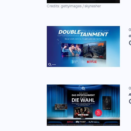
Credits: gettyimages / skynesher
0
0
A