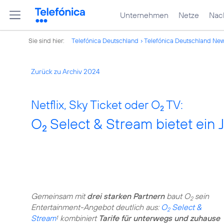
Unternehmen
Netze
Nach
Sie sind hier:
Telefónica Deutschland
Telefónica Deutschland Ne
Zurück zu Archiv 2024
Netflix, Sky Ticket oder O
TV:
2
O
Select & Stream bietet ein 
2
Gemeinsam mit
drei starken Partnern
baut O
sein
2
Entertainment-Angebot deutlich aus:
O
Select &
2
Stream
kombiniert
Tarife für unterwegs und zuhause
1