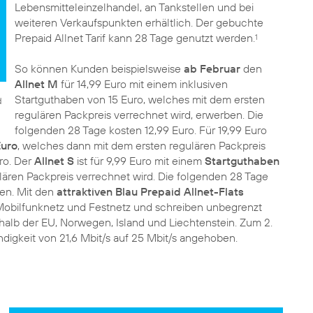
Lebensmitteleinzelhandel, an Tankstellen und bei
weiteren Verkaufspunkten erhältlich. Der gebuchte
Prepaid Allnet Tarif kann 28 Tage genutzt werden.
1
So können Kunden beispielsweise
ab Februar
den
Allnet M
für 14,99 Euro mit einem inklusiven
Startguthaben von 15 Euro, welches mit dem ersten
d
regulären Packpreis verrechnet wird, erwerben. Die
folgenden 28 Tage kosten 12,99 Euro. Für 19,99 Euro
Euro
, welches dann mit dem ersten regulären Packpreis
ro. Der
Allnet S
ist für 9,99 Euro mit einem
Startguthaben
ären Packpreis verrechnet wird. Die folgenden 28 Tage
en. Mit den
attraktiven Blau Prepaid Allnet-Flats
Mobilfunknetz und Festnetz und schreiben unbegrenzt
halb der EU, Norwegen, Island und Liechtenstein. Zum 2.
igkeit von 21,6 Mbit/s auf 25 Mbit/s angehoben.