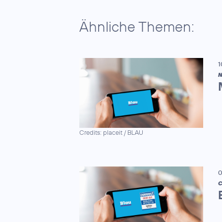
Ähnliche Themen:
1
N
Credits: placeit / BLAU
0
C