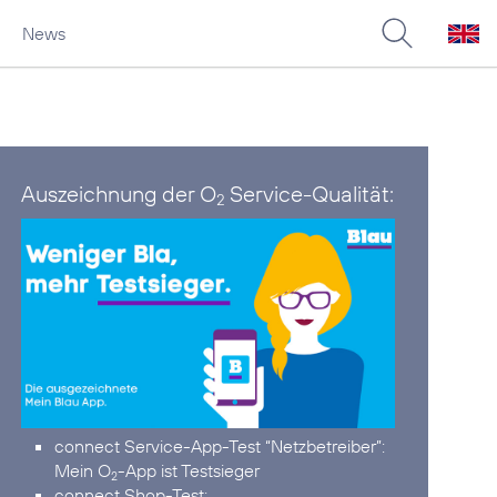
News
Auszeichnung der O
Service-Qualität:
2
connect Service-App-Test “Netzbetreiber”:
Mein O
-App ist Testsieger
2
connect Shop-Test: