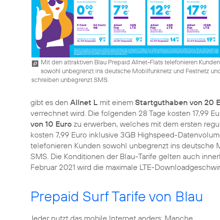
Mit den attraktiven Blau Prepaid Allnet-Flats telefonieren Kunden
sowohl unbegrenzt ins deutsche Mobilfunknetz und Festnetz un
schreiben unbegrenzt SMS.
gibt es den
Allnet L
mit einem
Startguthaben von 20 
verrechnet wird. Die folgenden 28 Tage kosten 17,99 Eu
von 10 Euro
zu erwerben, welches mit dem ersten regul
kosten 7,99 Euro inklusive 3GB Highspeed-Datenvolum
telefonieren Kunden sowohl unbegrenzt ins deutsche 
SMS. Die Konditionen der Blau-Tarife gelten auch inner
Februar 2021 wird die maximale LTE-Downloadgeschwind
Prepaid Surf Tarife von Blau
Jeder nutzt das mobile Internet anders: Manche