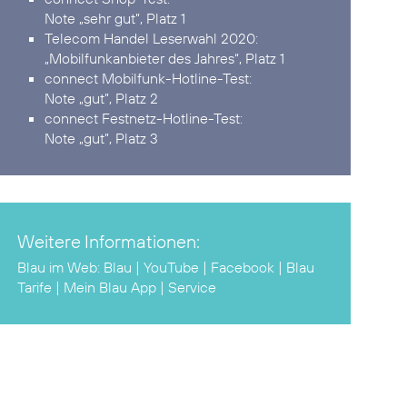
Note „sehr gut”, Platz 1
Telecom Handel Leserwahl 2020:
„Mobilfunkanbieter des Jahres“, Platz 1
connect Mobilfunk-Hotline-Test:
Note „gut”, Platz 2
connect Festnetz-Hotline-Test:
Note „gut”, Platz 3
Weitere Informationen:
Blau im Web:
Blau
|
YouTube
|
Facebook
|
Blau
Tarife
|
Mein Blau App
|
Service