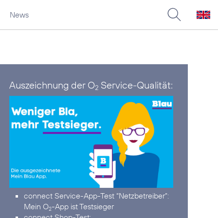
News
Auszeichnung der O
Service-Qualität:
2
connect Service-App-Test “Netzbetreiber”:
Mein O
-App ist Testsieger
2
connect Shop-Test: