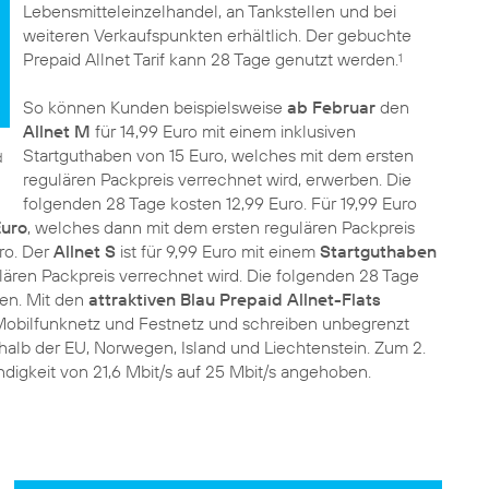
Lebensmitteleinzelhandel, an Tankstellen und bei
weiteren Verkaufspunkten erhältlich. Der gebuchte
Prepaid Allnet Tarif kann 28 Tage genutzt werden.
1
So können Kunden beispielsweise
ab Februar
den
Allnet M
für 14,99 Euro mit einem inklusiven
Startguthaben von 15 Euro, welches mit dem ersten
d
regulären Packpreis verrechnet wird, erwerben. Die
folgenden 28 Tage kosten 12,99 Euro. Für 19,99 Euro
Euro
, welches dann mit dem ersten regulären Packpreis
ro. Der
Allnet S
ist für 9,99 Euro mit einem
Startguthaben
ären Packpreis verrechnet wird. Die folgenden 28 Tage
en. Mit den
attraktiven Blau Prepaid Allnet-Flats
Mobilfunknetz und Festnetz und schreiben unbegrenzt
halb der EU, Norwegen, Island und Liechtenstein. Zum 2.
igkeit von 21,6 Mbit/s auf 25 Mbit/s angehoben.