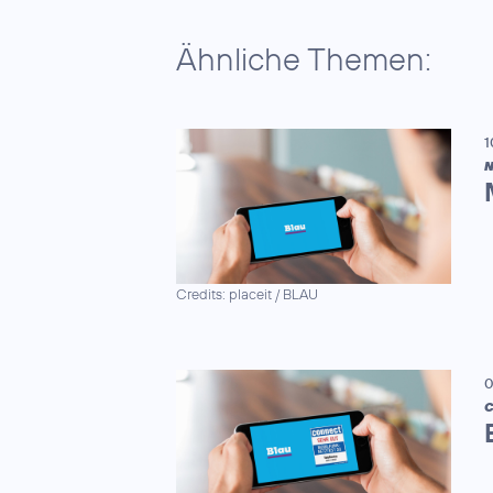
Ähnliche Themen:
1
N
Credits: placeit / BLAU
0
C