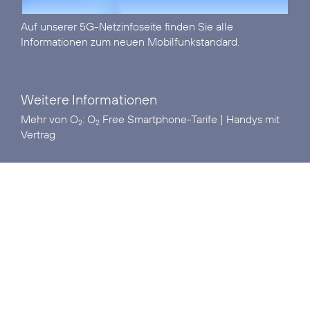
Auf unserer
5G-Netzinfoseite
finden Sie alle
Informationen zum neuen Mobilfunkstandard.
Weitere Informationen
Mehr von O
:
O
Free Smartphone-Tarife
|
Handys mit
2
2
Vertrag