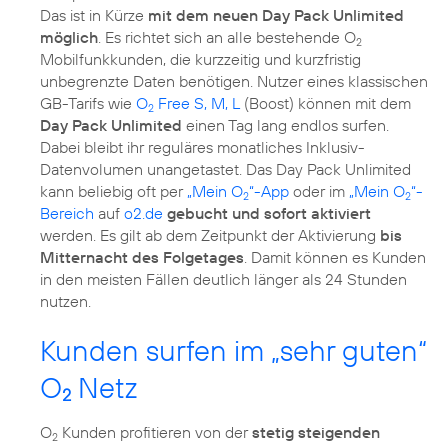
Das ist in Kürze
mit dem neuen Day Pack Unlimited
möglich
. Es richtet sich an alle bestehende O
2
Mobilfunkkunden, die kurzzeitig und kurzfristig
unbegrenzte Daten benötigen. Nutzer eines klassischen
GB-Tarifs wie
O
Free S, M, L
(Boost) können mit dem
2
Day Pack Unlimited
einen Tag lang endlos surfen.
Dabei bleibt ihr reguläres monatliches Inklusiv-
Datenvolumen unangetastet. Das Day Pack Unlimited
kann beliebig oft per
„Mein O
“-App
oder im
„Mein O
“-
2
2
Bereich
auf
o2.de
gebucht und sofort aktiviert
werden. Es gilt ab dem Zeitpunkt der Aktivierung
bis
Mitternacht des Folgetages
. Damit können es Kunden
in den meisten Fällen deutlich länger als 24 Stunden
nutzen.
Kunden surfen im „sehr guten“
O
Netz
2
O
Kunden profitieren von der
stetig steigenden
2