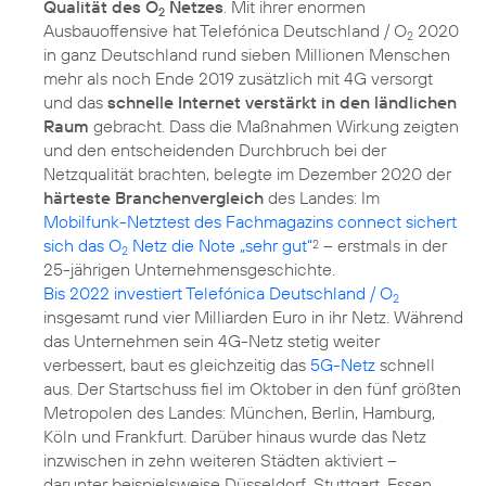
Qualität des O
Netzes
. Mit ihrer enormen
2
Ausbauoffensive hat Telefónica Deutschland / O
2020
2
in ganz Deutschland rund sieben Millionen Menschen
mehr als noch Ende 2019 zusätzlich mit 4G versorgt
und das
schnelle Internet verstärkt in den ländlichen
Raum
gebracht. Dass die Maßnahmen Wirkung zeigten
und den entscheidenden Durchbruch bei der
Netzqualität brachten, belegte im Dezember 2020 der
härteste Branchenvergleich
des Landes: Im
Mobilfunk-Netztest des Fachmagazins connect sichert
sich das O
Netz die Note „sehr gut“
– erstmals in der
2
2
Bis 2022 investiert Telefónica Deutschland / O
2
insgesamt rund vier Milliarden Euro in ihr Netz. Während
das Unternehmen sein 4G-Netz stetig weiter
verbessert, baut es gleichzeitig das
5G-Netz
schnell
aus. Der Startschuss fiel im Oktober in den fünf größten
Metropolen des Landes: München, Berlin, Hamburg,
Köln und Frankfurt. Darüber hinaus wurde das Netz
inzwischen in zehn weiteren Städten aktiviert –
darunter beispielsweise Düsseldorf, Stuttgart, Essen