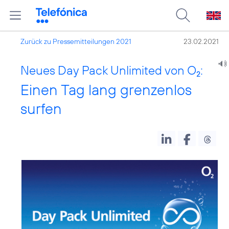
Zurück zu Pressemitteilungen 2021
23.02.2021
Neues Day Pack Unlimited von O
:
2
Einen Tag lang grenzenlos
surfen