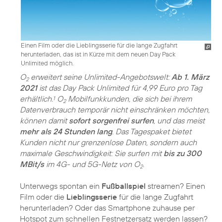
Einen Film oder die Lieblingsserie für die lange Zugfahrt
herunterladen, das ist in Kürze mit dem neuen Day Pack
Unlimited möglich.
O
erweitert seine Unlimited-Angebotswelt:
Ab 1. März
2
2021
ist das Day Pack Unlimited für 4,99 Euro pro Tag
erhältlich.
O
Mobilfunkkunden, die sich bei ihrem
1
2
Datenverbrauch temporär nicht einschränken möchten,
können damit
sofort sorgenfrei surfen
, und das meist
mehr als 24 Stunden lang
. Das Tagespaket bietet
Kunden nicht nur grenzenlose Daten, sondern auch
maximale Geschwindigkeit: Sie surfen mit
bis zu 300
MBit/s
im 4G- und 5G-Netz von O
.
2
Unterwegs spontan ein
Fußballspiel
streamen? Einen
Film oder die
Lieblingsserie
für die lange Zugfahrt
herunterladen? Oder das Smartphone zuhause per
Hotspot zum schnellen Festnetzersatz werden lassen?