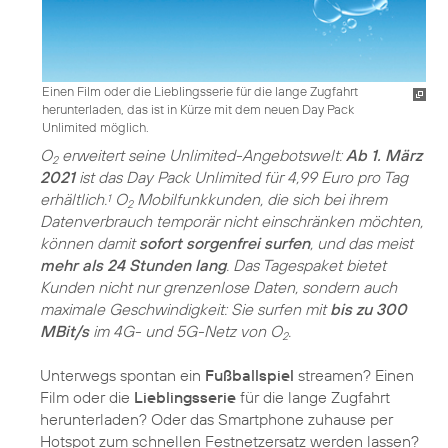
Einen Film oder die Lieblingsserie für die lange Zugfahrt
herunterladen, das ist in Kürze mit dem neuen Day Pack
Unlimited möglich.
O
erweitert seine Unlimited-Angebotswelt:
Ab 1. März
2
2021
ist das Day Pack Unlimited für 4,99 Euro pro Tag
erhältlich.
O
Mobilfunkkunden, die sich bei ihrem
1
2
Datenverbrauch temporär nicht einschränken möchten,
können damit
sofort sorgenfrei surfen
, und das meist
mehr als 24 Stunden lang
. Das Tagespaket bietet
Kunden nicht nur grenzenlose Daten, sondern auch
maximale Geschwindigkeit: Sie surfen mit
bis zu 300
MBit/s
im 4G- und 5G-Netz von O
.
2
Unterwegs spontan ein
Fußballspiel
streamen? Einen
Film oder die
Lieblingsserie
für die lange Zugfahrt
herunterladen? Oder das Smartphone zuhause per
Hotspot zum schnellen Festnetzersatz werden lassen?