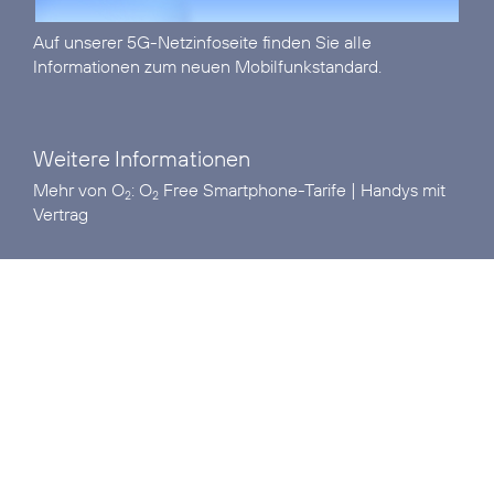
Auf unserer
5G-Netzinfoseite
finden Sie alle
Informationen zum neuen Mobilfunkstandard.
Weitere Informationen
Mehr von O
:
O
Free Smartphone-Tarife
|
Handys mit
2
2
Vertrag