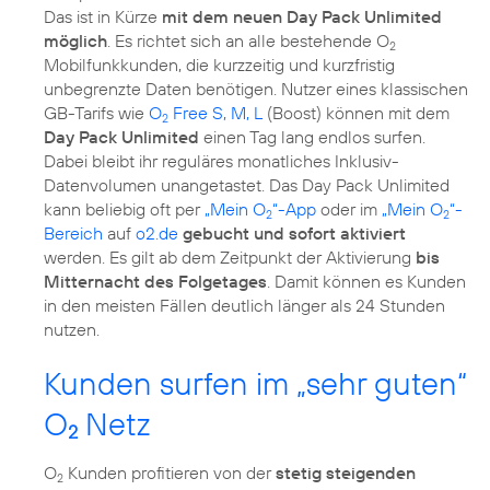
Das ist in Kürze
mit dem neuen Day Pack Unlimited
möglich
. Es richtet sich an alle bestehende O
2
Mobilfunkkunden, die kurzzeitig und kurzfristig
unbegrenzte Daten benötigen. Nutzer eines klassischen
GB-Tarifs wie
O
Free S, M, L
(Boost) können mit dem
2
Day Pack Unlimited
einen Tag lang endlos surfen.
Dabei bleibt ihr reguläres monatliches Inklusiv-
Datenvolumen unangetastet. Das Day Pack Unlimited
kann beliebig oft per
„Mein O
“-App
oder im
„Mein O
“-
2
2
Bereich
auf
o2.de
gebucht und sofort aktiviert
werden. Es gilt ab dem Zeitpunkt der Aktivierung
bis
Mitternacht des Folgetages
. Damit können es Kunden
in den meisten Fällen deutlich länger als 24 Stunden
nutzen.
Kunden surfen im „sehr guten“
O
Netz
2
O
Kunden profitieren von der
stetig steigenden
2