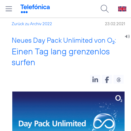
Zurück zu Archiv 2022
23.02.2021
Neues Day Pack Unlimited von O
:
2
Einen Tag lang grenzenlos
surfen