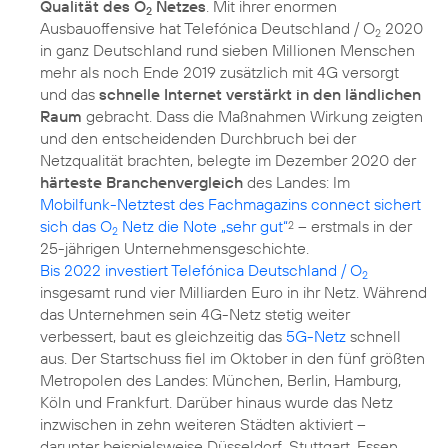
Qualität des O
Netzes
. Mit ihrer enormen
2
Ausbauoffensive hat Telefónica Deutschland / O
2020
2
in ganz Deutschland rund sieben Millionen Menschen
mehr als noch Ende 2019 zusätzlich mit 4G versorgt
und das
schnelle Internet verstärkt in den ländlichen
Raum
gebracht. Dass die Maßnahmen Wirkung zeigten
und den entscheidenden Durchbruch bei der
Netzqualität brachten, belegte im Dezember 2020 der
härteste Branchenvergleich
des Landes: Im
Mobilfunk-Netztest des Fachmagazins connect sichert
sich das O
Netz die Note „sehr gut“
– erstmals in der
2
2
Bis 2022 investiert Telefónica Deutschland / O
2
insgesamt rund vier Milliarden Euro in ihr Netz. Während
das Unternehmen sein 4G-Netz stetig weiter
verbessert, baut es gleichzeitig das
5G-Netz
schnell
aus. Der Startschuss fiel im Oktober in den fünf größten
Metropolen des Landes: München, Berlin, Hamburg,
Köln und Frankfurt. Darüber hinaus wurde das Netz
inzwischen in zehn weiteren Städten aktiviert –
darunter beispielsweise Düsseldorf, Stuttgart, Essen