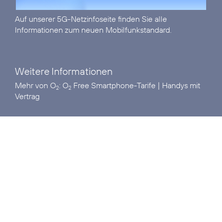
Auf unserer
5G-Netzinfoseite
finden Sie alle
Informationen zum neuen Mobilfunkstandard.
Weitere Informationen
Mehr von O
:
O
Free Smartphone-Tarife
|
Handys mit
2
2
Vertrag