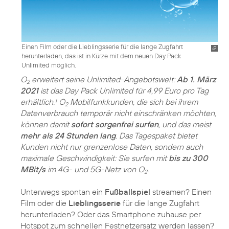
Einen Film oder die Lieblingsserie für die lange Zugfahrt
herunterladen, das ist in Kürze mit dem neuen Day Pack
Unlimited möglich.
O
erweitert seine Unlimited-Angebotswelt:
Ab 1. März
2
2021
ist das Day Pack Unlimited für 4,99 Euro pro Tag
erhältlich.
O
Mobilfunkkunden, die sich bei ihrem
1
2
Datenverbrauch temporär nicht einschränken möchten,
können damit
sofort sorgenfrei surfen
, und das meist
mehr als 24 Stunden lang
. Das Tagespaket bietet
Kunden nicht nur grenzenlose Daten, sondern auch
maximale Geschwindigkeit: Sie surfen mit
bis zu 300
MBit/s
im 4G- und 5G-Netz von O
.
2
Unterwegs spontan ein
Fußballspiel
streamen? Einen
Film oder die
Lieblingsserie
für die lange Zugfahrt
herunterladen? Oder das Smartphone zuhause per
Hotspot zum schnellen Festnetzersatz werden lassen?