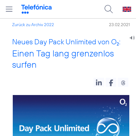
Zurück zu Archiv 2022
23.02.2021
Neues Day Pack Unlimited von O
:
2
Einen Tag lang grenzenlos
surfen