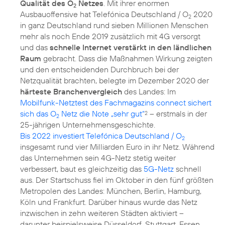
Qualität des O
Netzes
. Mit ihrer enormen
2
Ausbauoffensive hat Telefónica Deutschland / O
2020
2
in ganz Deutschland rund sieben Millionen Menschen
mehr als noch Ende 2019 zusätzlich mit 4G versorgt
und das
schnelle Internet verstärkt in den ländlichen
Raum
gebracht. Dass die Maßnahmen Wirkung zeigten
und den entscheidenden Durchbruch bei der
Netzqualität brachten, belegte im Dezember 2020 der
härteste Branchenvergleich
des Landes: Im
Mobilfunk-Netztest des Fachmagazins connect sichert
sich das O
Netz die Note „sehr gut“
– erstmals in der
2
2
Bis 2022 investiert Telefónica Deutschland / O
2
insgesamt rund vier Milliarden Euro in ihr Netz. Während
das Unternehmen sein 4G-Netz stetig weiter
verbessert, baut es gleichzeitig das
5G-Netz
schnell
aus. Der Startschuss fiel im Oktober in den fünf größten
Metropolen des Landes: München, Berlin, Hamburg,
Köln und Frankfurt. Darüber hinaus wurde das Netz
inzwischen in zehn weiteren Städten aktiviert –
darunter beispielsweise Düsseldorf, Stuttgart, Essen