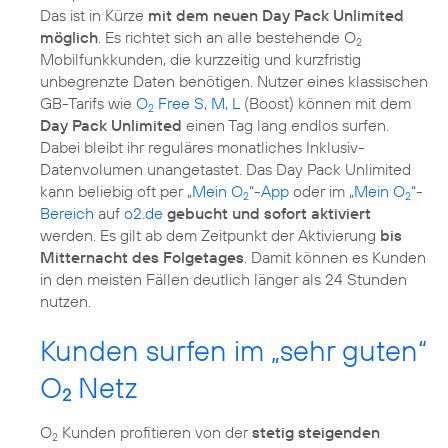
Das ist in Kürze
mit dem neuen Day Pack Unlimited
möglich
. Es richtet sich an alle bestehende O
2
Mobilfunkkunden, die kurzzeitig und kurzfristig
unbegrenzte Daten benötigen. Nutzer eines klassischen
GB-Tarifs wie
O
Free S, M, L
(Boost) können mit dem
2
Day Pack Unlimited
einen Tag lang endlos surfen.
Dabei bleibt ihr reguläres monatliches Inklusiv-
Datenvolumen unangetastet. Das Day Pack Unlimited
kann beliebig oft per
„Mein O
“-App
oder im
„Mein O
“-
2
2
Bereich
auf
o2.de
gebucht und sofort aktiviert
werden. Es gilt ab dem Zeitpunkt der Aktivierung
bis
Mitternacht des Folgetages
. Damit können es Kunden
in den meisten Fällen deutlich länger als 24 Stunden
nutzen.
Kunden surfen im „sehr guten“
O
Netz
2
O
Kunden profitieren von der
stetig steigenden
2