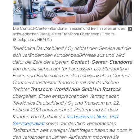
Die Contact-Center-Standorte in Essen und Berlin sollen an den
schwedischen Dienstleister Transcom übergehen (
Credits:
iStockphoto / HRAUN
)
Telefónica Deutschland / O
richtet den Service auf die
2
sich verändernden Kundenbedürfnisse aus und wird
dafür die Zahl der eigenen
Contact-Center-Standorte
von derzeit sieben auf fünf anpassen. Die Standorte in
Essen und Berlin sollen an den schwedischen Contact-
Center-Dienstleister Transcom mit der deutschen
Tochter
Transcom WorldWide GmbH in Rostock
übergehen. Einen entsprechenden Vertrag haben
Telefónica Deutschland / O
und Transcom am 22.
2
Februar 2021 unterzeichnet. Hintergrund ist, dass
Kunden von O
dank der
verbesserten Netz- und
2
Servicequalität
sowie der deutlich vereinfachten
Tarifstruktur weit weniger Nachfragen haben als noch in
den vergangenen Jahren. Außerdem möchten sie