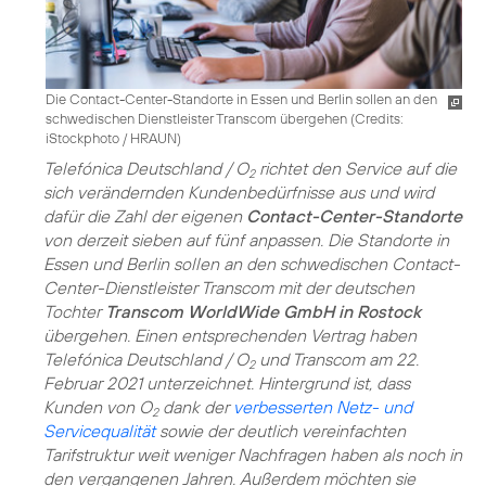
Die Contact-Center-Standorte in Essen und Berlin sollen an den
schwedischen Dienstleister Transcom übergehen (
Credits:
iStockphoto / HRAUN
)
Telefónica Deutschland / O
richtet den Service auf die
2
sich verändernden Kundenbedürfnisse aus und wird
dafür die Zahl der eigenen
Contact-Center-Standorte
von derzeit sieben auf fünf anpassen. Die Standorte in
Essen und Berlin sollen an den schwedischen Contact-
Center-Dienstleister Transcom mit der deutschen
Tochter
Transcom WorldWide GmbH in Rostock
übergehen. Einen entsprechenden Vertrag haben
Telefónica Deutschland / O
und Transcom am 22.
2
Februar 2021 unterzeichnet. Hintergrund ist, dass
Kunden von O
dank der
verbesserten Netz- und
2
Servicequalität
sowie der deutlich vereinfachten
Tarifstruktur weit weniger Nachfragen haben als noch in
den vergangenen Jahren. Außerdem möchten sie