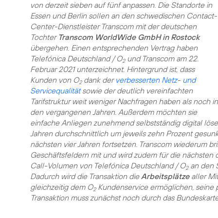
von derzeit sieben auf fünf anpassen. Die Standorte in
Essen und Berlin sollen an den schwedischen Contact-
Center-Dienstleister Transcom mit der deutschen
Tochter
Transcom WorldWide GmbH in Rostock
übergehen. Einen entsprechenden Vertrag haben
Telefónica Deutschland / O
und Transcom am 22.
2
Februar 2021 unterzeichnet. Hintergrund ist, dass
Kunden von O
dank der
verbesserten Netz- und
2
Servicequalität
sowie der deutlich vereinfachten
Tarifstruktur weit weniger Nachfragen haben als noch in
den vergangenen Jahren. Außerdem möchten sie
einfache Anliegen zunehmend selbstständig digital löse
Jahren durchschnittlich um jeweils zehn Prozent gesunke
nächsten vier Jahren fortsetzen. Transcom wiederum 
Geschäftsfeldern mit und wird zudem für die nächsten 
Call-Volumen von Telefónica Deutschland / O
an den S
2
Dadurch wird die Transaktion die
Arbeitsplätze
aller Mi
gleichzeitig dem O
Kundenservice ermöglichen, seine p
2
Transaktion muss zunächst noch durch das Bundeskarte