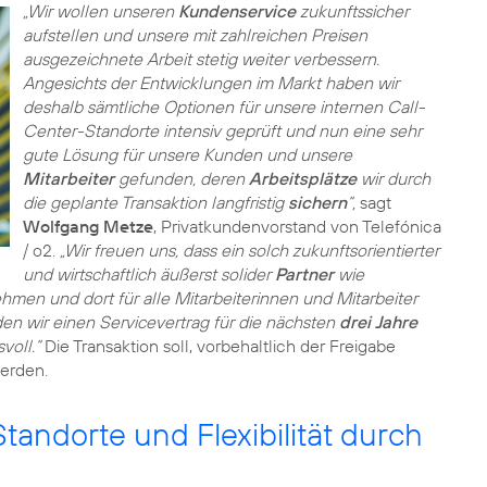
„Wir wollen unseren
Kundenservice
zukunftssicher
aufstellen und unsere mit zahlreichen Preisen
ausgezeichnete Arbeit stetig weiter verbessern.
Angesichts der Entwicklungen im Markt haben wir
deshalb sämtliche Optionen für unsere internen Call-
Center-Standorte intensiv geprüft und nun eine sehr
gute Lösung für unsere Kunden und unsere
Mitarbeiter
gefunden, deren
Arbeitsplätze
wir durch
die geplante Transaktion langfristig
sichern
“,
sagt
Wolfgang Metze
, Privatkundenvorstand von Telefónica
/ o2.
„Wir freuen uns, dass ein solch zukunftsorientierter
und wirtschaftlich äußerst solider
Partner
wie
men und dort für alle Mitarbeiterinnen und Mitarbeiter
en wir einen Servicevertrag für die nächsten
drei Jahre
voll.“
Die Transaktion soll, vorbehaltlich der Freigabe
werden.
Standorte und Flexibilität durch