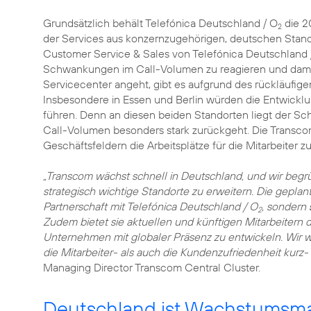
Grundsätzlich behält Telefónica Deutschland / O
die 2
2
der Services aus konzernzugehörigen, deutschen Stand
Customer Service & Sales von Telefónica Deutschland 
Schwankungen im Call-Volumen zu reagieren und dami
Servicecenter angeht, gibt es aufgrund des rückläufig
Insbesondere in Essen und Berlin würden die Entwicklun
führen. Denn an diesen beiden Standorten liegt der S
Call-Volumen besonders stark zurückgeht. Die Transco
Geschäftsfeldern die Arbeitsplätze für die Mitarbeiter zu
„Transcom wächst schnell in Deutschland, und wir beg
strategisch wichtige Standorte zu erweitern. Die geplante
Partnerschaft mit Telefónica Deutschland / O
, sondern
2
Zudem bietet sie aktuellen und künftigen Mitarbeitern d
Unternehmen mit globaler Präsenz zu entwickeln. Wir w
die Mitarbeiter- als auch die Kundenzufriedenheit kurz- 
Managing Director Transcom Central Cluster.
Deutschland ist Wachstumsma