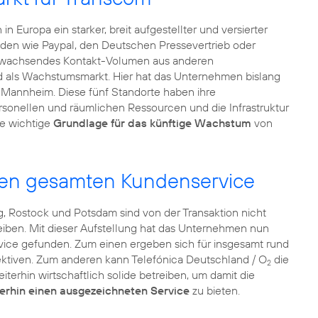
n Europa ein starker, breit aufgestellter und versierter
nden wie Paypal, den Deutschen Pressevertrieb oder
 wachsendes Kontakt-Volumen aus anderen
nd als Wachstumsmarkt. Hier hat das Unternehmen bislang
nd Mannheim. Diese fünf Standorte haben ihre
rsonellen und räumlichen Ressourcen und die Infrastruktur
ne wichtige
Grundlage für das künftige Wachstum
von
 den gesamten Kundenservice
, Rostock und Potsdam sind von der Transaktion nicht
leiben. Mit dieser Aufstellung hat das Unternehmen nun
ice gefunden. Zum einen ergeben sich für insgesamt rund
pektiven. Zum anderen kann Telefónica Deutschland / O
die
2
terhin wirtschaftlich solide betreiben, um damit die
erhin einen ausgezeichneten Service
zu bieten.