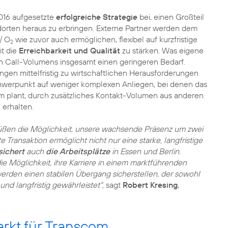
016 aufgesetzte
erfolgreiche Strategie
bei, einen Großteil
orten heraus zu erbringen. Externe Partner werden dem
/ O
wie zuvor auch ermöglichen, flexibel auf kurzfristige
2
t die
Erreichbarkeit und Qualität
zu stärken. Was eigene
en Call-Volumens insgesamt einen geringeren Bedarf.
gen mittelfristig zu wirtschaftlichen Herausforderungen
chwerpunkt auf weniger komplexen Anliegen, bei denen das
m plant, durch zusätzliches Kontakt-Volumen aus anderen
 erhalten.
rüßen die Möglichkeit, unsere wachsende Präsenz um zwei
 Transaktion ermöglicht nicht nur eine starke, langfristige
sichert
auch
die Arbeitsplätze
in Essen und Berlin.
ie Möglichkeit, ihre Karriere in einem marktführenden
erden einen stabilen Übergang sicherstellen, der sowohl
und langfristig gewährleistet",
sagt
Robert Kresing
,
rkt für Transcom