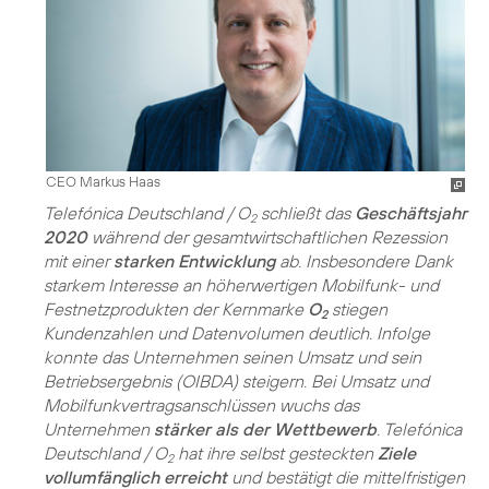
CEO Markus Haas
Telefónica Deutschland / O
schließt das
Geschäftsjahr
2
2020
während der gesamt­wirtschaftlichen Rezession
mit einer
starken Entwicklung
ab. Insbesondere Dank
starkem Interesse an höherwertigen Mobilfunk- und
Festnetzprodukten der Kernmarke
O
stiegen
2
Kundenzahlen und Datenvolumen deutlich. Infolge
konnte das Unternehmen seinen Umsatz und sein
Betriebsergebnis (OIBDA) steigern. Bei Umsatz und
Mobilfunkvertragsanschlüssen wuchs das
Unternehmen
stärker als der Wettbewerb
. Telefónica
Deutschland / O
hat ihre selbst gesteckten
Ziele
2
vollumfänglich erreicht
und bestätigt die mittelfristigen