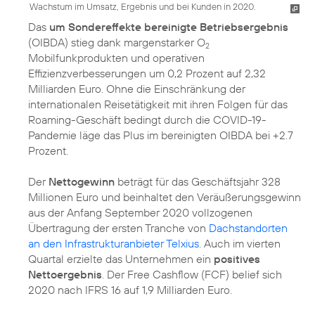
Wachstum im Umsatz, Ergebnis und bei Kunden in 2020.
Das
um Sondereffekte bereinigte Betriebsergebnis
(OIBDA) stieg dank margenstarker O
2
Mobilfunkprodukten und operativen
Effizienzverbesserungen um 0,2 Prozent auf 2,32
Milliarden Euro. Ohne die Einschränkung der
internationalen Reisetätigkeit mit ihren Folgen für das
Roaming-Geschäft bedingt durch die COVID-19-
Pandemie läge das Plus im bereinigten OIBDA bei +2.7
Prozent.
Der
Nettogewinn
beträgt für das Geschäftsjahr 328
Millionen Euro und beinhaltet den Veräußerungsgewinn
aus der Anfang September 2020 vollzogenen
Übertragung der ersten Tranche von
Dachstandorten
an den Infrastrukturanbieter Telxius
. Auch im vierten
Quartal erzielte das Unternehmen ein
positives
Nettoergebnis
. Der Free Cashflow (FCF) belief sich
2020 nach IFRS 16 auf 1,9 Milliarden Euro.