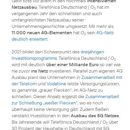
Geld floss vor allem in den nochmals
intensivierten
Netzausbau
: Telefónica Deutschland / O
hat im
2
vergangenen Jahr den schnellsten und auch
umfangreichsten Netzausbau seiner
Unternehmensgeschichte umgesetzt. Mit mehr als
11.000 neuen 4G-Elementen
hat O
sein
4G-Netz
2
deutlich erweitert
.
2021 bildet den Schwerpunkt des
dreijährigen
Investitionsprogramms
. Telefónica Deutschland / O
2
wird mit deutlich
über einer Milliarde Euro
so viel wie
nie zuvor
ins Netz
investieren. Parallel zum eigenen 4G
Ausbau plant das Unternehmen in
Zusammenarbeit mit
der Telekom
und
Vodafone
letzte Versorgungslücken,
so genannte „grauer Flecken“, im 4G-Netz zu
schließen. Dieser Ansatz ergänzt die
Zusammenarbeit
zur Schließung „weißer Flecken“
, wo es noch
überhaupt keine Versorgung gibt. Zudem fließen
verstärkt Investitionen in den
Ausbau des 5G Netzes
.
Bis Jahresende will Telefónica Deutschland / O
über
2
30 Prozent der Haushalte in Deutschland mit 5G