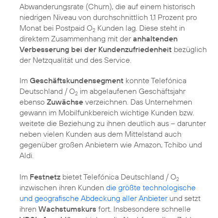
Abwanderungsrate (Churn), die auf einem historisch
niedrigen Niveau von durchschnittlich 1,1 Prozent pro
Monat bei Postpaid O
Kunden lag. Diese steht in
2
direktem Zusammenhang mit der
anhaltenden
Verbesserung bei der Kundenzufriedenheit
bezüglich
der Netzqualität und des Service.
Im
Geschäftskundensegment
konnte Telefónica
Deutschland / O
im abgelaufenen Geschäftsjahr
2
ebenso
Zuwächse
verzeichnen. Das Unternehmen
gewann im Mobilfunkbereich wichtige Kunden bzw.
weitete die Beziehung zu ihnen deutlich aus – darunter
neben vielen Kunden aus dem Mittelstand auch
gegenüber großen Anbietern wie Amazon, Tchibo und
Aldi.
Im
Festnetz
bietet Telefónica Deutschland / O
2
inzwischen ihren Kunden
die größte technologische
und geografische Abdeckung aller Anbieter
und setzt
ihren
Wachstumskurs
fort. Insbesondere schnelle