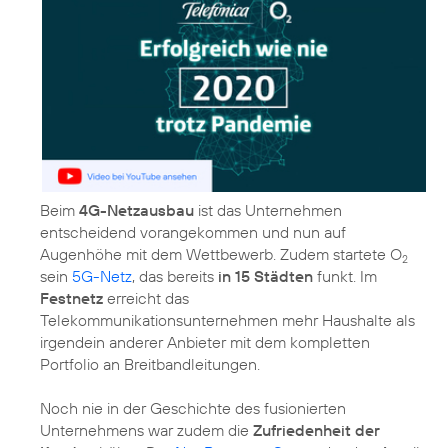
Beim
4G-Netzausbau
ist das Unternehmen
entscheidend vorangekommen und nun auf
Augenhöhe mit dem Wettbewerb. Zudem startete O
2
sein
5G-Netz
, das bereits
in 15 Städten
funkt. Im
Festnetz
erreicht das
Telekommunikationsunternehmen mehr Haushalte als
irgendein anderer Anbieter mit dem kompletten
Portfolio an Breitbandleitungen.
Noch nie in der Geschichte des fusionierten
Unternehmens war zudem die
Zufriedenheit der