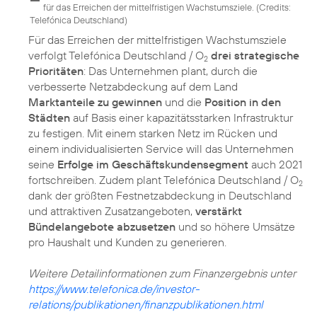
für das Erreichen der mittelfristigen Wachstumsziele. (
Credits:
Telefónica Deutschland
)
Für das Erreichen der mittelfristigen Wachstumsziele
verfolgt Telefónica Deutschland / O
drei strategische
2
Prioritäten
: Das Unternehmen plant, durch die
verbesserte Netzabdeckung auf dem Land
Marktanteile zu gewinnen
und die
Position in den
Städten
auf Basis einer kapazitätsstarken Infrastruktur
zu festigen. Mit einem starken Netz im Rücken und
einem individualisierten Service will das Unternehmen
seine
Erfolge im Geschäfts­kundensegment
auch 2021
fortschreiben. Zudem plant Telefónica Deutschland / O
2
dank der größten Festnetzabdeckung in Deutschland
und attraktiven Zusatzangeboten,
verstärkt
Bündelangebote abzusetzen
und so höhere Umsätze
pro Haushalt und Kunden zu generieren.
Weitere Detailinformationen zum Finanzergebnis unter
https://www.telefonica.de/investor-
relations/publikationen/finanzpublikationen.html