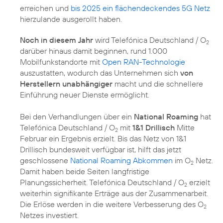
erreichen und
bis 2025 ein flächendeckendes 5G Netz
hierzulande ausgerollt haben.
Noch in diesem Jahr
wird Telefónica Deutschland / O
2
darüber hinaus damit beginnen, rund 1.000
Mobilfunkstandorte mit
Open RAN-Technologie
auszustatten, wodurch das Unternehmen sich
von
Herstellern unabhängiger
macht und die schnellere
Einführung neuer Dienste ermöglicht.
Bei den Verhandlungen über ein
National Roaming
hat
Telefónica Deutschland / O
mit
1&1 Drillisch
Mitte
2
Februar ein Ergebnis erzielt. Bis das Netz von 1&1
Drillisch bundesweit verfügbar ist, hilft das jetzt
geschlossene
National Roaming Abkommen
im O
Netz.
2
Damit haben beide Seiten langfristige
Planungssicherheit. Telefónica Deutschland / O
erzielt
2
weiterhin signifikante Erträge aus der Zusammenarbeit.
Die Erlöse werden in die weitere Verbesserung des O
2
Netzes investiert.