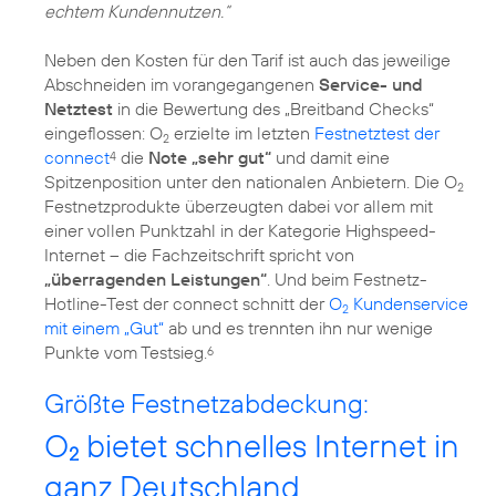
echtem Kundennutzen.“
Neben den Kosten für den Tarif ist auch das jeweilige
Abschneiden im vorangegangenen
Service- und
Netztest
in die Bewertung des „Breitband Checks“
eingeflossen: O
erzielte im letzten
Festnetztest der
2
connect
die
Note „sehr gut“
und damit eine
4
Spitzenposition unter den nationalen Anbietern. Die O
2
Festnetzprodukte überzeugten dabei vor allem mit
einer vollen Punktzahl in der Kategorie Highspeed-
Internet – die Fachzeitschrift spricht von
„überragenden Leistungen“
. Und beim Festnetz-
Hotline-Test der connect schnitt der
O
Kundenservice
2
mit einem „Gut“
ab und es trennten ihn nur wenige
Punkte vom Testsieg.
6
Größte Festnetzabdeckung:
O
bietet schnelles Internet in
2
ganz Deutschland