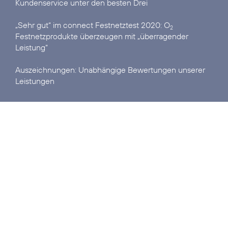
Kundenservice unter den besten Drei
„Sehr gut“ im connect Festnetztest 2020:
O
2
Festnetzprodukte überzeugen mit „überragender
Leistung“
Auszeichnungen:
Unabhängige Bewertungen unserer