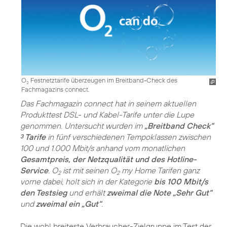
O
Festnetztarife überzeugen im Breitband-Check des
2
Fachmagazins connect.
Das Fachmagazin connect hat in seinem aktuellen
Produkttest DSL- und Kabel-Tarife unter die Lupe
genommen. Untersucht wurden im
„Breitband Check“
Tarife
in fünf verschiedenen Tempoklassen zwischen
3
100 und 1.000 Mbit/s anhand vom monatlichen
Gesamtpreis, der Netzqualität und des Hotline-
Service
. O
ist mit seinen O
my Home Tarifen ganz
2
2
vorne dabei, holt sich in der Kategorie
bis 100 Mbit/s
den Testsieg
und erhält
zweimal die Note „Sehr Gut“
und
zweimal ein „Gut“
.
Die wohl breiteste Verbraucher-Zielgruppe im Test der