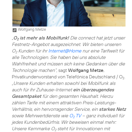
Wolfgang Metze
„
O
ist mehr als Mobilfunk!
Die connect hat jetzt unser
2
Festnetz-Angebot ausgezeichnet. Wir bieten unseren
O
Kunden für ihr
Internet@Home
nur eine Tarifwelt für
2
alle Technologien. Sie haben bei uns absolute
Wahlfreiheit und müssen sich keine Gedanken über die
Technologie machen“,
sagt
Wolfgang Metze
,
Privatkundenvorstand von Telefónica Deutschland / O
.
2
„Unsere Kunden erhalten sowohl bei Mobilfunk als
auch für ihr Zuhause-Internet
ein überzeugendes
Gesamtpaket
für den gesamten Haushalt. Hierzu
zählen Tarife mit einem attraktiven Preis-Leistungs-
Verhältnis, ein hervorragender Service, ein
starkes Netz
sowie Mehrwertdienste wie
O
TV
– ganz individuell für
2
jedes Kundenbedürfnis. Wir beweisen einmal mehr:
Unsere Kernmarke O
steht für Innovationen mit
2