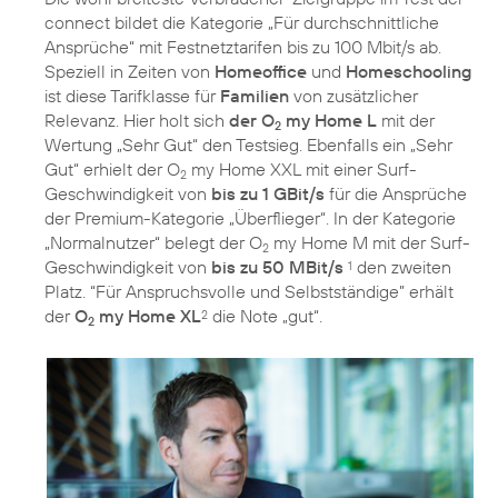
connect bildet die Kategorie „Für durchschnittliche
Ansprüche“ mit Festnetztarifen bis zu 100 Mbit/s ab.
Speziell in Zeiten von
Homeoffice
und
Homeschooling
ist diese Tarifklasse für
Familien
von zusätzlicher
Relevanz. Hier holt sich
der O
my Home L
mit der
2
Wertung „Sehr Gut“ den Testsieg. Ebenfalls ein „Sehr
Gut“ erhielt der O
my Home XXL mit einer Surf-
2
Geschwindigkeit von
bis zu 1 GBit/s
für die Ansprüche
der Premium-Kategorie „Überflieger“. In der Kategorie
„Normalnutzer“ belegt der O
my Home M mit der Surf-
2
Geschwindigkeit von
bis zu 50 MBit/s
den zweiten
1
Platz. “Für Anspruchsvolle und Selbstständige” erhält
der
O
my Home XL
die Note „gut“.
2
2