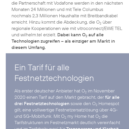
die Partnerschaft mit Vodafone werden in den nächsten
Monaten 24 Millionen und mit Tele Columbus
nochmals 2,3 Millionen Haushalte mit Breitbandkabel
erreicht. Hinzu kommt die Abdeckung, die O
über
2
regionale Kooperationen wie mit vitroconnect/EWE TEL
und wilhelm.tel erzielt.
Dabei kann O
auf alle
2
Technologien zugreifen – als einziger am Markt in
diesem Umfang.
Ein Tarif für alle
Festnetztechnologien
Als erster deutscher Anbieter hat O
im November
2
2020 einen Tarif auf den Markt gebracht, der
für alle
drei Festnetztechnologien
sowie den O
Homespot
2
gilt, eine vollwertige Festnetzersatzlösung über 4G-
und 5G-Mobilfunk. Mit O
my Home hat O
die
2
2
Tarifstrukturen im Festnetzmarkt deutlich vereinfacht
und im Tarifdschungel für
Transparenz und Klarheit