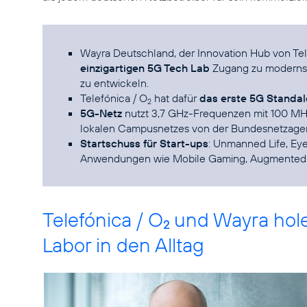
Wayra Deutschland, der Innovation Hub von Tel
einzigartigen 5G Tech Lab
Zugang zu moderns
zu entwickeln.
Telefónica / O
hat dafür
das erste 5G Standa
2
5G-Netz
nutzt 3,7 GHz-Frequenzen mit 100 MHz 
lokalen Campusnetzes von der Bundesnetzagen
Startschuss für Start-ups
: Unmanned Life, Ey
Anwendungen wie Mobile Gaming, Augmented 
Telefónica / O
und Wayra ho
2
Labor in den Alltag