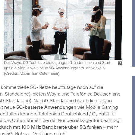
Das Wayra 5G Tech Lab bietet jungen Gründer:innen und Start-
ups die Möglichkeit, neue 5G-Anwendungen zu entwickeln.
(
Credits: Maximilian Ostermeier
)
 kommerzielle 5G-Netze heutzutage noch auf die
n-Standalone), bieten Wayra und Telefónica Deutschland
5G Standalone). Nur 5G Standalone bietet die nötigen
mit neue
5G-basierte Anwendungen
wie Mobile Gaming
l entfalten können. Telefónica Deutschland / O
nutzt für
2
ie das Unternehmen bei der Bundesnetzagentur beantragt
adurch
mit 100 MHz Bandbreite über 5G funken
– mehr
les 5G-Netz zur Verfügung steht.