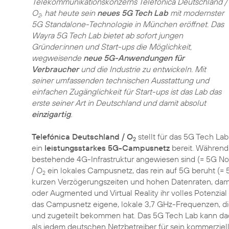
Telekommunikationskonzerns Telefónica Deutschland /
O
, hat heute sein
neues 5G Tech Lab
mit modernster
2
5G Standalone-Technologie in München eröffnet. Das
Wayra 5G Tech Lab bietet ab sofort jungen
Gründer:innen und Start-ups die Möglichkeit,
wegweisende
neue 5G-Anwendungen für
Verbraucher
und die Industrie zu entwickeln. Mit
seiner umfassenden technischen Ausstattung und
einfachen Zugänglichkeit für Start-ups ist das Lab das
erste seiner Art in Deutschland und damit absolut
einzigartig
.
Telefónica Deutschland / O
stellt für das 5G Tech Lab
2
ein
leistungsstarkes 5G-Campusnetz
bereit. Während
bestehende 4G-Infrastruktur angewiesen sind (= 5G No
/ O
ein lokales Campusnetz, das rein auf 5G beruht (= 
2
kurzen Verzögerungszeiten und hohen Datenraten, da
oder Augmented und Virtual Reality ihr volles Potenzia
das Campusnetz eigene, lokale 3,7 GHz-Frequenzen, d
und zugeteilt bekommen hat. Das 5G Tech Lab kann d
als jedem deutschen Netzbetreiber für sein kommerziel