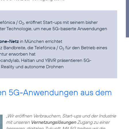
efónica / O
, eröffnet Start-ups mit seinem bisher
2
ter Technologie, um neue 5G-basierte Anwendungen
lone-Netz
in München errichtet
Bandbreite, die Telefónica / O
für den Betrieb eines
2
tur erworben hat
ecandylab, Haltian und YBVR präsentieren 5G-
Reality und autonome Drohnen
len 5G-Anwendungen aus dem
„Wir eröffnen Verbrauchern, Start-ups und der Industrie
mit unseren
Vernetzungslösungen
Zugang zu einer
besseren, digitalen Zukunft. Mit 5G treiben wir die