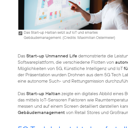
Das Start-up Haltian setzt auf IoT und smartes
Gebäudemanagement. (
Credits: Maximilian Ostermeier
)
Das
Start-up Unmanned Life
demonstrierte die Leistu
Softwareplattform, die verschiedene Flotten von
auton
Möglichkeiten von 5G, Künstliche Intelligenz und IoT
fü
der Präsentation wurden Drohnen aus dem 5G Tech Lab
eine autonome Such- und Rettungsmission durchzufüh
Das
Start-up Haltian
zeigte ein digitales Abbild eines
das mittels IoT-Sensoren Faktoren wie Raumtemperatur
messen und auf einem Screen detailliert darstellen kann
Gebäudemanagement
von Retail Stores und Großrau