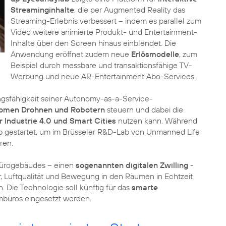
Streaminginhalte
, die per Augmented Reality das
Streaming-Erlebnis verbessert – indem es parallel zum
Video weitere animierte Produkt- und Entertainment-
Inhalte über den Screen hinaus einblendet. Die
Anwendung eröffnet zudem neue
Erlösmodelle
, zum
Beispiel durch messbare und transaktionsfähige TV-
Werbung und neue AR-Entertainment Abo-Services.
ngsfähigkeit seiner Autonomy-as-a-Service-
omen Drohnen und Robotern
steuern und dabei die
r Industrie 4.0 und Smart Cities
nutzen kann. Während
 gestartet, um im Brüsseler R&D-Lab von Unmanned Life
ren.
 Bürogebäudes – einen
sogenannten digitalen Zwilling
-
, Luftqualität und Bewegung in den Räumen in Echtzeit
. Die Technologie soll künftig für das
smarte
mbüros eingesetzt werden.