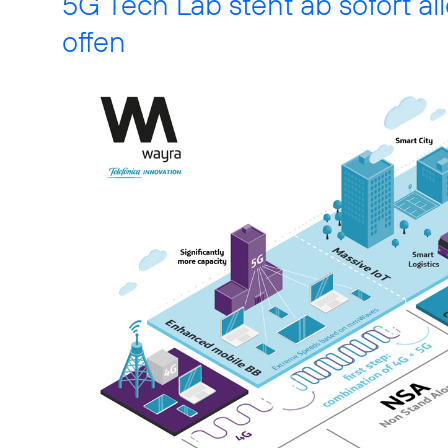
5G Tech Lab steht ab sofort al
offen