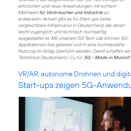
erforschen und neue Anwendungen mit echtem
Mehrwert
für Verbraucher und Industrie
zu
entwickeln. Aktuell gibt es für Start-ups keine
vergleichbare Infrastruktur in Deutschland, die derart
leicht zugänglich und technisch hochwertig
ausgestattet ist. Mit unserem 5G Tech Lab können 5G-
Applikationen live getestet und in eine kommerzielle
Nutzung im Alltag überführt werden. Damit schaffen wi
Telefónica Deutschland / O
für
‚5G - Made in Munich‘
2
VR/AR, autonome Drohnen und digital
Start-ups zeigen 5G-Anwend