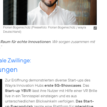
Florian Bogenschütz (
Pressefoto: Florian Bogenschütz / wayra
Deutschland
)
r
Raum für echte Innovationen
. Wir sorgen zusammen mit
.”
e Zwillinge:
ungen
Zur Eröffnung demonstrierten diverse Start-ups des
Wayra Innovation Hubs
erste 5G-Showcases
. Das
Start-up YBVR
lässt ihre Nutzer mit Hilfe einer VR Brille
live in ein Tennisspiel einsteigen und es aus
unterschiedlichen Blickwinkeln verfolgen.
Das Start-
up Eyecandylab
zeigte eine Plattform für
interaktive