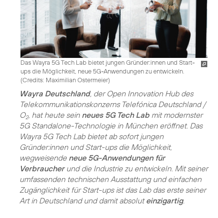
Das Wayra 5G Tech Lab bietet jungen Gründer:innen und Start-
ups die Möglichkeit, neue 5G-Anwendungen zu entwickeln.
(
Credits: Maximilian Ostermeier
)
Wayra Deutschland
, der Open Innovation Hub des
Telekommunikationskonzerns Telefónica Deutschland /
O
, hat heute sein
neues 5G Tech Lab
mit modernster
2
5G Standalone-Technologie in München eröffnet. Das
Wayra 5G Tech Lab bietet ab sofort jungen
Gründer:innen und Start-ups die Möglichkeit,
wegweisende
neue 5G-Anwendungen für
Verbraucher
und die Industrie zu entwickeln. Mit seiner
umfassenden technischen Ausstattung und einfachen
Zugänglichkeit für Start-ups ist das Lab das erste seiner
Art in Deutschland und damit absolut
einzigartig
.