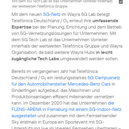
Mit dem 5G Tech Lab ist das Unternehmen Vorreiter innerhalb
der weltweiten Telefónica Gruppe.
Mit dem neuen
5G-Netz
im Wayra 5G Lab belegt
Telefónica Deutschland / O
erneut ihre
umfassende
2
Expertise
bei der Planung, Errichtung und dem Betrieb
von 5G-Vernetzungslösungen für Unternehmen. Mit
dem 5G Tech Lab ist das Unternehmen Vorreiter
innerhalb der weltweiten Telefónica Gruppe und Wayra
Organisation, da bald weitere Wayra Hubs
in leicht
zugängliche Tech Labs
umgewandelt werden sollen.
Bereits im vergangenen Jahr hat Telefónica
Deutschland / O
ein leistungsstarkes
5G Campusnetz
2
für den Automobilhersteller Mercedes-Benz Cars
in
Sindelfingen aufgebaut, das Maschinen und
Produktionsanlagen effizient miteinander vernetzen
kann. Im Dezember 2020 hat das Unternehmen
die
FLENS-ARENA in Flensburg mit einem 5G-Indoor-Netz
ausgestattet
und zusammen mit dem Fernsehsender
Sky erstmals in Europa ein Sportevent mit 5G-
Unterstützung live im linearen Fernsehen übertragen –