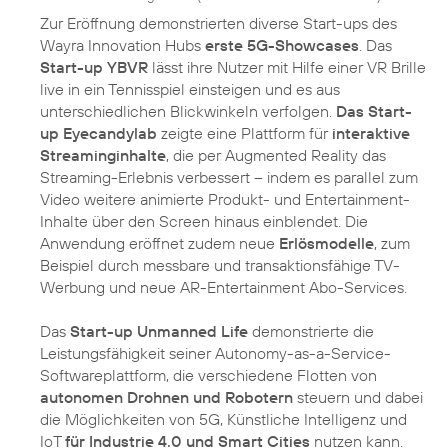
Zur Eröffnung demonstrierten diverse Start-ups des
Wayra Innovation Hubs
erste 5G-Showcases
. Das
Start-up YBVR
lässt ihre Nutzer mit Hilfe einer VR Brille
live in ein Tennisspiel einsteigen und es aus
unterschiedlichen Blickwinkeln verfolgen.
Das Start-
up Eyecandylab
zeigte eine Plattform für
interaktive
Streaminginhalte
, die per Augmented Reality das
Streaming-Erlebnis verbessert – indem es parallel zum
Video weitere animierte Produkt- und Entertainment-
Inhalte über den Screen hinaus einblendet. Die
Anwendung eröffnet zudem neue
Erlösmodelle
, zum
Beispiel durch messbare und transaktionsfähige TV-
Werbung und neue AR-Entertainment Abo-Services.
Das
Start-up Unmanned Life
demonstrierte die
Leistungsfähigkeit seiner Autonomy-as-a-Service-
Softwareplattform, die verschiedene Flotten von
autonomen Drohnen und Robotern
steuern und dabei
die Möglichkeiten von 5G, Künstliche Intelligenz und
IoT
für Industrie 4.0 und Smart Cities
nutzen kann.