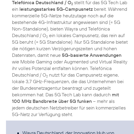
Telefónica Deutschland / O
stellt für das 5G Tech Lab
2
ein
leistungsstarkes 5G-Campusnetz
bereit. Während
kommerzielle 5G-Netze heutzutage noch auf die
bestehende 4G-Infrastruktur angewiesen sind (= 5G
Non-Standalone), bieten Wayra und Telefónica
Deutschland / O
ein lokales Campusnetz, das rein auf
2
5G beruht (= 5G Standalone). Nur 5G Standalone bietet
die nötigen kurzen Verzögerungszeiten und hohen
Datenraten, damit neue
5G-basierte Anwendungen
wie Mobile Gaming oder Augmented und Virtual Reality
ihr volles Potenzial entfalten können. Telefónica
Deutschland / O
nutzt für das Campusnetz eigene,
2
lokale 3,7 GHz-Frequenzen, die das Unternehmen bei
der Bundesnetzagentur beantragt und zugeteilt
bekommen hat. Das 5G Tech Lab kann dadurch
mit
100 MHz Bandbreite über 5G funken
– mehr als
jedem deutschen Netzbetreiber für sein kommerzielles
5G-Netz zur Verfügung steht.
Wayra Deutschland, der Innovation Hub von