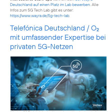
Deutschland auf einen Platz im Lab bewerben.
Alle
Infos zum 5G Tech Lab gibt es unter:
https://www.wayra.de/5g-tech-lab
.
Telefónica Deutschland / O
2
mit umfassender Expertise bei
privaten 5G-Netzen