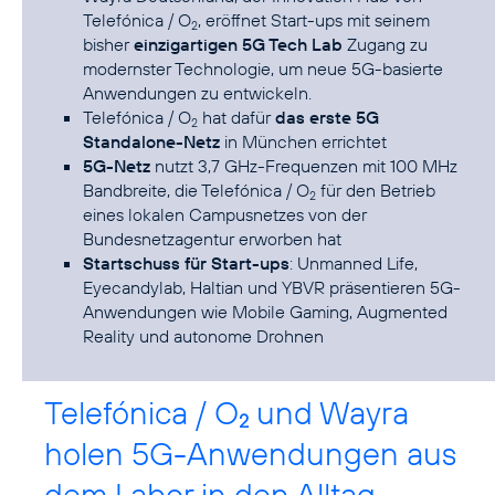
Telefónica / O
, eröffnet Start-ups mit seinem
2
bisher
einzigartigen 5G Tech Lab
Zugang zu
modernster Technologie, um neue 5G-basierte
Anwendungen zu entwickeln.
Telefónica / O
hat dafür
das erste 5G
2
Standalone-Netz
in München errichtet
5G-Netz
nutzt 3,7 GHz-Frequenzen mit 100 MHz
Bandbreite, die Telefónica / O
für den Betrieb
2
eines lokalen Campusnetzes von der
Bundesnetzagentur erworben hat
Startschuss für Start-ups
: Unmanned Life,
Eyecandylab, Haltian und YBVR präsentieren 5G-
Anwendungen wie Mobile Gaming, Augmented
Reality und autonome Drohnen
Telefónica / O
und Wayra
2
holen 5G-Anwendungen aus
dem Labor in den Alltag