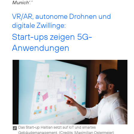
Munich‘
.”
VR/AR, autonome Drohnen und
digitale Zwillinge:
Start-ups zeigen 5G-
Anwendungen
Das Start-up Haltian setzt auf IoT und smartes
Gebäudemanagement. (
Credits: Maximilian Ostermeier
)