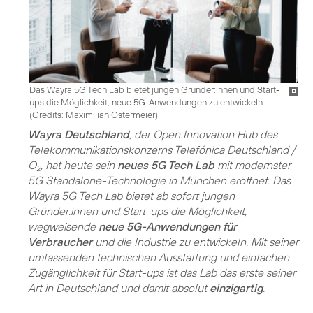
Das Wayra 5G Tech Lab bietet jungen Gründer:innen und Start-
ups die Möglichkeit, neue 5G-Anwendungen zu entwickeln.
(
Credits: Maximilian Ostermeier
)
Wayra Deutschland
, der Open Innovation Hub des
Telekommunikationskonzerns Telefónica Deutschland /
O
, hat heute sein
neues 5G Tech Lab
mit modernster
2
5G Standalone-Technologie in München eröffnet. Das
Wayra 5G Tech Lab bietet ab sofort jungen
Gründer:innen und Start-ups die Möglichkeit,
wegweisende
neue 5G-Anwendungen für
Verbraucher
und die Industrie zu entwickeln. Mit seiner
umfassenden technischen Ausstattung und einfachen
Zugänglichkeit für Start-ups ist das Lab das erste seiner
Art in Deutschland und damit absolut
einzigartig
.