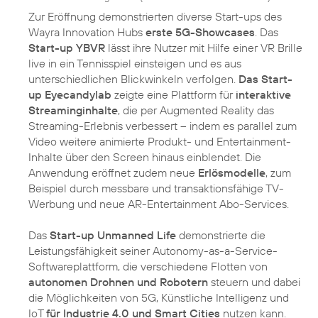
Zur Eröffnung demonstrierten diverse Start-ups des
Wayra Innovation Hubs
erste 5G-Showcases
. Das
Start-up YBVR
lässt ihre Nutzer mit Hilfe einer VR Brille
live in ein Tennisspiel einsteigen und es aus
unterschiedlichen Blickwinkeln verfolgen.
Das Start-
up Eyecandylab
zeigte eine Plattform für
interaktive
Streaminginhalte
, die per Augmented Reality das
Streaming-Erlebnis verbessert – indem es parallel zum
Video weitere animierte Produkt- und Entertainment-
Inhalte über den Screen hinaus einblendet. Die
Anwendung eröffnet zudem neue
Erlösmodelle
, zum
Beispiel durch messbare und transaktionsfähige TV-
Werbung und neue AR-Entertainment Abo-Services.
Das
Start-up Unmanned Life
demonstrierte die
Leistungsfähigkeit seiner Autonomy-as-a-Service-
Softwareplattform, die verschiedene Flotten von
autonomen Drohnen und Robotern
steuern und dabei
die Möglichkeiten von 5G, Künstliche Intelligenz und
IoT
für Industrie 4.0 und Smart Cities
nutzen kann.