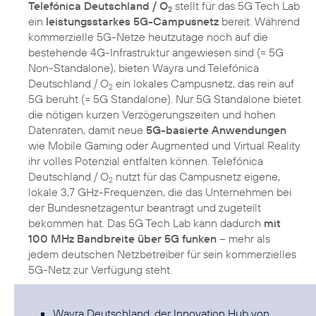
Telefónica Deutschland / O
stellt für das 5G Tech Lab
2
ein
leistungsstarkes 5G-Campusnetz
bereit. Während
kommerzielle 5G-Netze heutzutage noch auf die
bestehende 4G-Infrastruktur angewiesen sind (= 5G
Non-Standalone), bieten Wayra und Telefónica
Deutschland / O
ein lokales Campusnetz, das rein auf
2
5G beruht (= 5G Standalone). Nur 5G Standalone bietet
die nötigen kurzen Verzögerungszeiten und hohen
Datenraten, damit neue
5G-basierte Anwendungen
wie Mobile Gaming oder Augmented und Virtual Reality
ihr volles Potenzial entfalten können. Telefónica
Deutschland / O
nutzt für das Campusnetz eigene,
2
lokale 3,7 GHz-Frequenzen, die das Unternehmen bei
der Bundesnetzagentur beantragt und zugeteilt
bekommen hat. Das 5G Tech Lab kann dadurch
mit
100 MHz Bandbreite über 5G funken
– mehr als
jedem deutschen Netzbetreiber für sein kommerzielles
5G-Netz zur Verfügung steht.
Wayra Deutschland, der Innovation Hub von