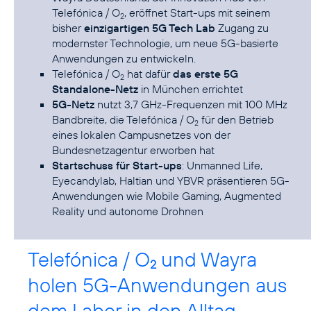
Telefónica / O
, eröffnet Start-ups mit seinem
2
bisher
einzigartigen 5G Tech Lab
Zugang zu
modernster Technologie, um neue 5G-basierte
Anwendungen zu entwickeln.
Telefónica / O
hat dafür
das erste 5G
2
Standalone-Netz
in München errichtet
5G-Netz
nutzt 3,7 GHz-Frequenzen mit 100 MHz
Bandbreite, die Telefónica / O
für den Betrieb
2
eines lokalen Campusnetzes von der
Bundesnetzagentur erworben hat
Startschuss für Start-ups
: Unmanned Life,
Eyecandylab, Haltian und YBVR präsentieren 5G-
Anwendungen wie Mobile Gaming, Augmented
Reality und autonome Drohnen
Telefónica / O
und Wayra
2
holen 5G-Anwendungen aus
dem Labor in den Alltag