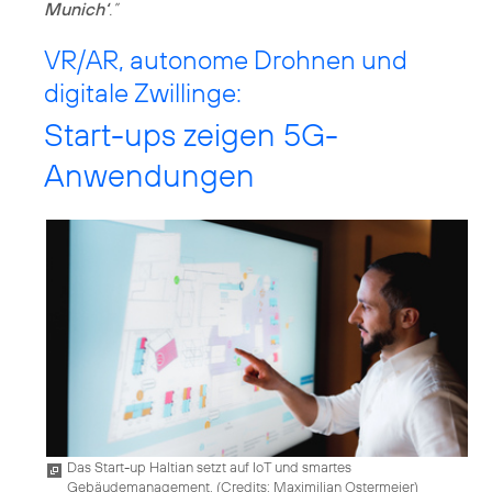
Munich‘
.”
VR/AR, autonome Drohnen und
digitale Zwillinge:
Start-ups zeigen 5G-
Anwendungen
Das Start-up Haltian setzt auf IoT und smartes
Gebäudemanagement. (
Credits: Maximilian Ostermeier
)