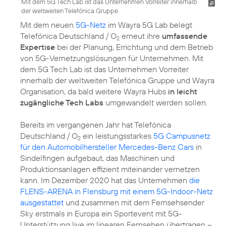
Mit dem 5G Tech Lab ist das Unternehmen Vorreiter innerhalb
der weltweiten Telefónica Gruppe.
Mit dem neuen
5G-Netz
im Wayra 5G Lab belegt
Telefónica Deutschland / O
erneut ihre
umfassende
2
Expertise
bei der Planung, Errichtung und dem Betrieb
von 5G-Vernetzungslösungen für Unternehmen. Mit
dem 5G Tech Lab ist das Unternehmen Vorreiter
innerhalb der weltweiten Telefónica Gruppe und Wayra
Organisation, da bald weitere Wayra Hubs
in leicht
zugängliche Tech Labs
umgewandelt werden sollen.
Bereits im vergangenen Jahr hat Telefónica
Deutschland / O
ein leistungsstarkes
5G Campusnetz
2
für den Automobilhersteller Mercedes-Benz Cars
in
Sindelfingen aufgebaut, das Maschinen und
Produktionsanlagen effizient miteinander vernetzen
kann. Im Dezember 2020 hat das Unternehmen
die
FLENS-ARENA in Flensburg mit einem 5G-Indoor-Netz
ausgestattet
und zusammen mit dem Fernsehsender
Sky erstmals in Europa ein Sportevent mit 5G-
Unterstützung live im linearen Fernsehen übertragen –