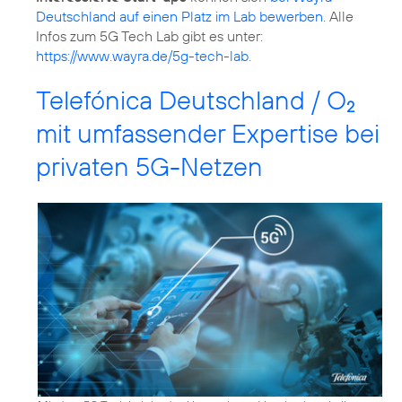
Deutschland auf einen Platz im Lab bewerben.
Alle
Infos zum 5G Tech Lab gibt es unter:
https://www.wayra.de/5g-tech-lab
.
Telefónica Deutschland / O
2
mit umfassender Expertise bei
privaten 5G-Netzen