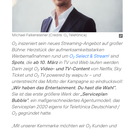
Michael Falkensteiner (
Credits: O
Telefónica
)
2
O
inszeniert sein neues Streaming-Angebot auf großer
2
Bühne: Herzstück der aufmerksamkeitsstarken
Werbemaßnahmen rund um
O
Select & Stream
sind
1
2
Spots
, die
ab 10. März
in TV und Web laufen werden.
Darin zeigt O
Video- und TV-Content
von Netflix, Sky
2
Ticket und O
TV powered by waipu.tv – und
2
unterstreicht das Motto der Kampagne so eindrucksvoll:
„Wir haben das Entertainment. Du hast die Wahl“.
Sie ist das erste größere Werk der
„Serviceplan
Bubble“
, ein maßgenschneidertes Agenturmodell, das
Serviceplan 2020 eigens für Telefónica Deutschland /
O
gegründet hatte.
2
„Mit unserer Kernmarke möchten wir O
Kunden und
2