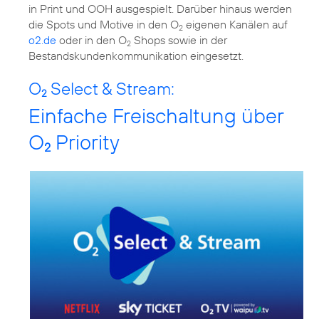
in Print und OOH ausgespielt. Darüber hinaus werden
die Spots und Motive in den O
eigenen Kanälen auf
2
o2.de
oder in den O
Shops sowie in der
2
Bestandskundenkommunikation eingesetzt.
O
Select & Stream:
2
Einfache Freischaltung über
O
Priority
2