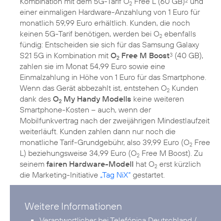
Kombination mit dem 5G-Tarif O
Free L (60 GB)
und
2
2
einer einmaligen Hardware-Anzahlung von 1 Euro für
monatlich 59,99 Euro erhältlich. Kunden, die noch
keinen 5G-Tarif benötigen, werden bei O
ebenfalls
2
fündig: Entscheiden sie sich für das Samsung Galaxy
S21 5G in Kombination mit
O
Free M Boost
(40 GB),
3
2
zahlen sie im Monat 54,99 Euro sowie eine
Einmalzahlung in Höhe von 1 Euro für das Smartphone.
Wenn das Gerät abbezahlt ist, entstehen O
Kunden
2
dank des
O
My Handy Modells
keine weiteren
2
Smartphone-Kosten – auch, wenn der
Mobilfunkvertrag nach der zweijährigen Mindestlaufzeit
weiterläuft. Kunden zahlen dann nur noch die
monatliche Tarif-Grundgebühr, also 39,99 Euro (O
Free
2
L) beziehungsweise 34,99 Euro (O
Free M Boost). Zu
2
seinem
fairen Hardware-Modell
hat O
erst kürzlich
2
die Marketing-Initiative
„Tag NiX“
Weitere Informationen
Verantwortlicher bei Telefónica Deutschland /