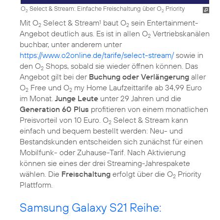
O
Select & Stream: Einfache Freischaltung über O
Priority
2
2
Mit O
Select & Stream
baut O
sein Entertainment-
1
2
2
Angebot deutlich aus. Es ist in allen O
Vertriebskanälen
2
buchbar, unter anderem unter
https://www.o2online.de/tarife/select-stream/
sowie in
den O
Shops, sobald sie wieder öffnen können. Das
2
Angebot gilt bei der
Buchung oder Verlängerung
aller
O
Free und O
my Home Laufzeittarife ab 34,99 Euro
2
2
im Monat.
Junge Leute
unter 29 Jahren und die
Generation 60 Plus
profitieren von einem monatlichen
Preisvorteil von 10 Euro. O
Select & Stream kann
2
einfach und bequem bestellt werden: Neu- und
Bestandskunden entscheiden sich zunächst für einen
Mobilfunk- oder Zuhause-Tarif. Nach Aktivierung
können sie eines der drei Streaming-Jahrespakete
wählen. Die
Freischaltung
erfolgt über die O
Priority
2
Samsung Galaxy S21 Reihe: