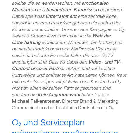
solche, die es werden wollen, mit
emotionalen
Momenten
und
besonderen Erlebnissen
begeistern.
Dabei spielt das
Entertainment
eine zentrale Rolle,
sowohl in unseren Produktangeboten als auch in der
Kundenkommunikation. Unsere neue Kampagne zu O
2
Select & Stream lässt Zuschauer in die
Welt der
Unterhaltung
eintauchen. Wir öffnen den Vorhang für
namhafte Produktionen von Netflix oder Sky Ticket
sowie für beliebte Fernsehinhalte, die über O
TV
2
empfangbar sind. Dass wir dabei den
Video- und TV-
Content unserer Partner
nutzen und auf kreative,
kurzweilige und amüsante Art inszenieren können, freut
mich sehr. So zeigen wir plakativ, dass Kunden bei O
2
nicht an einen einzelnen Partner gebunden sind,
sondern die
freie Angebotswahl
haben“,
erklärt
Michael Falkensteiner
, Director Brand & Marketing
Communications bei Telefónica Deutschland / O
2
O
und Serviceplan
2