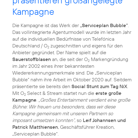
präsentieren großangelegte
Kampagne
Die Kampagne ist das Werk der
„Serviceplan Bubble“
.
Das vollintegrierte Agenturmodell wurde im letzten Jahr
auf die individuellen Bedürfnisse von Telefónica
Deutschland / O
zugeschnitten und eigens für den
2
Anbieter gegründet. Der Name spielt auf die
Sauerstoffblasen
an, die seit der O
Markengründung
2
im Jahr 2002 eines ihrer bekanntesten
Wiedererkennungsmerkmale sind. Die „Serviceplan
Bubble“ nahm ihre Arbeit im Oktober 2020 auf. Seitdem
präsentierte sie bereits den
Social Stunt zum Tag NiX
.
Mit O
Select & Stream startet nun die
erste große
2
Kampagne
.
„Großes Entertainment verdient eine große
Bühne: Wir freuen uns besonders, dass wir diese
Kampagne gemeinsam mit unseren Partnern so
imposant umsetzen konnten“
, so
Leif Johannsen und
Patrick Matthiensen
, Geschäftsführer Kreation,
„Serviceplan Bubble“.