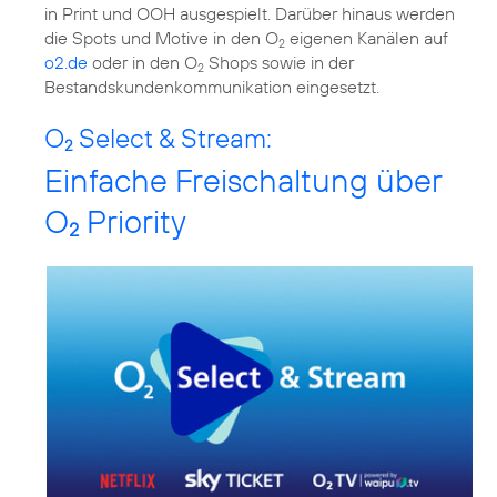
in Print und OOH ausgespielt. Darüber hinaus werden
die Spots und Motive in den O
eigenen Kanälen auf
2
o2.de
oder in den O
Shops sowie in der
2
Bestandskundenkommunikation eingesetzt.
O
Select & Stream:
2
Einfache Freischaltung über
O
Priority
2