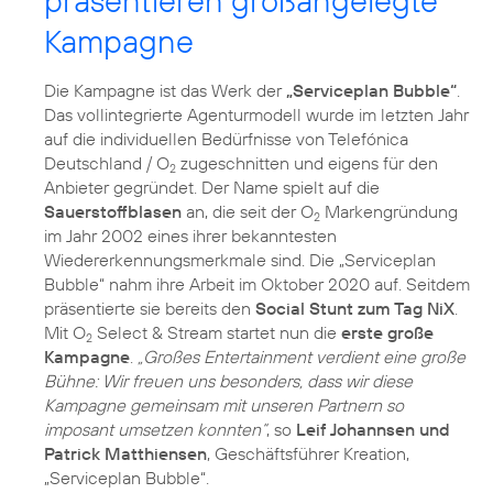
präsentieren großangelegte
Kampagne
Die Kampagne ist das Werk der
„Serviceplan Bubble“
.
Das vollintegrierte Agenturmodell wurde im letzten Jahr
auf die individuellen Bedürfnisse von Telefónica
Deutschland / O
zugeschnitten und eigens für den
2
Anbieter gegründet. Der Name spielt auf die
Sauerstoffblasen
an, die seit der O
Markengründung
2
im Jahr 2002 eines ihrer bekanntesten
Wiedererkennungsmerkmale sind. Die „Serviceplan
Bubble“ nahm ihre Arbeit im Oktober 2020 auf. Seitdem
präsentierte sie bereits den
Social Stunt zum Tag NiX
.
Mit O
Select & Stream startet nun die
erste große
2
Kampagne
.
„Großes Entertainment verdient eine große
Bühne: Wir freuen uns besonders, dass wir diese
Kampagne gemeinsam mit unseren Partnern so
imposant umsetzen konnten“
, so
Leif Johannsen und
Patrick Matthiensen
, Geschäftsführer Kreation,
„Serviceplan Bubble“.