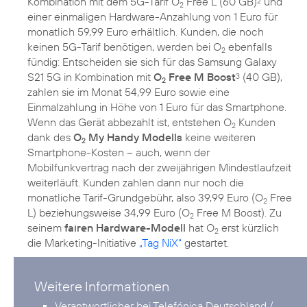
Kombination mit dem 5G-Tarif O
Free L (60 GB)
und
2
2
einer einmaligen Hardware-Anzahlung von 1 Euro für
monatlich 59,99 Euro erhältlich. Kunden, die noch
keinen 5G-Tarif benötigen, werden bei O
ebenfalls
2
fündig: Entscheiden sie sich für das Samsung Galaxy
S21 5G in Kombination mit
O
Free M Boost
(40 GB),
3
2
zahlen sie im Monat 54,99 Euro sowie eine
Einmalzahlung in Höhe von 1 Euro für das Smartphone.
Wenn das Gerät abbezahlt ist, entstehen O
Kunden
2
dank des
O
My Handy Modells
keine weiteren
2
Smartphone-Kosten – auch, wenn der
Mobilfunkvertrag nach der zweijährigen Mindestlaufzeit
weiterläuft. Kunden zahlen dann nur noch die
monatliche Tarif-Grundgebühr, also 39,99 Euro (O
Free
2
L) beziehungsweise 34,99 Euro (O
Free M Boost). Zu
2
seinem
fairen Hardware-Modell
hat O
erst kürzlich
2
die Marketing-Initiative
„Tag NiX“
Weitere Informationen
Verantwortlicher bei Telefónica Deutschland /