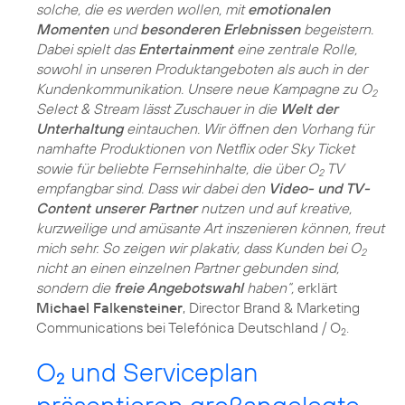
solche, die es werden wollen, mit
emotionalen
Momenten
und
besonderen Erlebnissen
begeistern.
Dabei spielt das
Entertainment
eine zentrale Rolle,
sowohl in unseren Produktangeboten als auch in der
Kundenkommunikation. Unsere neue Kampagne zu O
2
Select & Stream lässt Zuschauer in die
Welt der
Unterhaltung
eintauchen. Wir öffnen den Vorhang für
namhafte Produktionen von Netflix oder Sky Ticket
sowie für beliebte Fernsehinhalte, die über O
TV
2
empfangbar sind. Dass wir dabei den
Video- und TV-
Content unserer Partner
nutzen und auf kreative,
kurzweilige und amüsante Art inszenieren können, freut
mich sehr. So zeigen wir plakativ, dass Kunden bei O
2
nicht an einen einzelnen Partner gebunden sind,
sondern die
freie Angebotswahl
haben“,
erklärt
Michael Falkensteiner
, Director Brand & Marketing
Communications bei Telefónica Deutschland / O
2
O
und Serviceplan
2