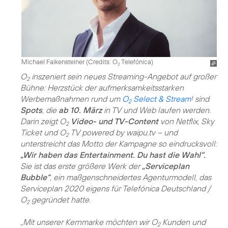
Michael Falkensteiner (
Credits: O
Telefónica
)
2
O
inszeniert sein neues Streaming-Angebot auf großer
2
Bühne: Herzstück der aufmerksamkeitsstarken
Werbemaßnahmen rund um
O
Select & Stream
sind
1
2
Spots
, die
ab 10. März
in TV und Web laufen werden.
Darin zeigt O
Video- und TV-Content
von Netflix, Sky
2
Ticket und O
TV powered by waipu.tv – und
2
unterstreicht das Motto der Kampagne so eindrucksvoll:
„Wir haben das Entertainment. Du hast die Wahl“.
Sie ist das erste größere Werk der
„Serviceplan
Bubble“
, ein maßgenschneidertes Agenturmodell, das
Serviceplan 2020 eigens für Telefónica Deutschland /
O
gegründet hatte.
2
„Mit unserer Kernmarke möchten wir O
Kunden und
2