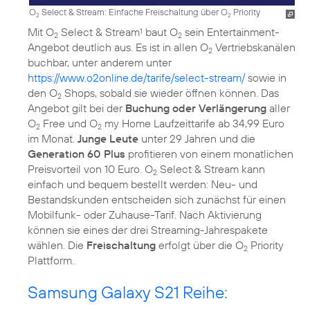
O
Select & Stream: Einfache Freischaltung über O
Priority
2
2
Mit O
Select & Stream
baut O
sein Entertainment-
1
2
2
Angebot deutlich aus. Es ist in allen O
Vertriebskanälen
2
buchbar, unter anderem unter
https://www.o2online.de/tarife/select-stream/
sowie in
den O
Shops, sobald sie wieder öffnen können. Das
2
Angebot gilt bei der
Buchung oder Verlängerung
aller
O
Free und O
my Home Laufzeittarife ab 34,99 Euro
2
2
im Monat.
Junge Leute
unter 29 Jahren und die
Generation 60 Plus
profitieren von einem monatlichen
Preisvorteil von 10 Euro. O
Select & Stream kann
2
einfach und bequem bestellt werden: Neu- und
Bestandskunden entscheiden sich zunächst für einen
Mobilfunk- oder Zuhause-Tarif. Nach Aktivierung
können sie eines der drei Streaming-Jahrespakete
wählen. Die
Freischaltung
erfolgt über die O
Priority
2
Samsung Galaxy S21 Reihe: